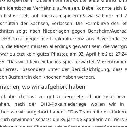
n Gastspiel beim Tabellenneunten, wobei beide Mannschafte
in identisches Verhältnis aufweisen. Dabei konnte sich B
 bisher stets auf Rückraumspielerin Silvia Sajbidor, mit 2
schützin der Sachsen, verlassen. Die Formkurve des let
zehnten zeigt nach Niederlagen gegen Bensheim/Auerbac
 DHB-Pokal gegen die Ligakonkurrenz aus Beyeröhde (35
n, die Miezen müssen allerdings gewarnt sein, die viertgr
war zuletzt kein gutes Pflaster, am 02. April hieß es 27:2
SV. "Das wird kein einfaches Spiel" erwartet Miezentraineri
tiérrez, "besonders unter der Berücksichtigung, dass 
den Busfahrt in den Knochen haben werden.
machen, wo wir aufgehört haben"
glaube ich, dass wir gut vorbereitet sind und selbstbewu
ehen, nach der DHB-Pokalniederlage wollen wir in
hen wo wir aufgehört haben". "Das Team mit der stärke
rlich gewinnen" schätzt die 39-järhige Spanierin an Triers S