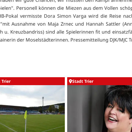
 haben wir gute Chancen, wir müssen den Kampf annehme
ielen". Personell können die Miezen aus dem Vollen schö
HB-Pokal vermisste Dora Simon Varga wird die Reise nac
 "mit Ausnahme von Maja Zrnec und Hannah Sattler (Anm
 u. Kreuzbandriss) sind alle Spielerinnen fit und einsatzfä
Trainerin der Moselstädterinnen. Pressemitteilung DJK/MJC T
 Trier
Stadt Trier