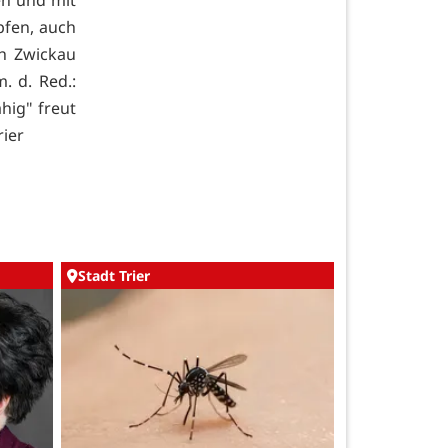
n und mit
pfen, auch
h Zwickau
. d. Red.:
hig" freut
rier
Stadt Trier