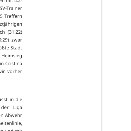
n mit 4:2-
SV-Trainer
5 Treffern
ztjährigen
h (31:22)
:29) zwar
ößte Stadt
4 Heimsieg
n Cristina
wir vorher
sst in die
 der Liga
ren Abwehr
eitenlinie,