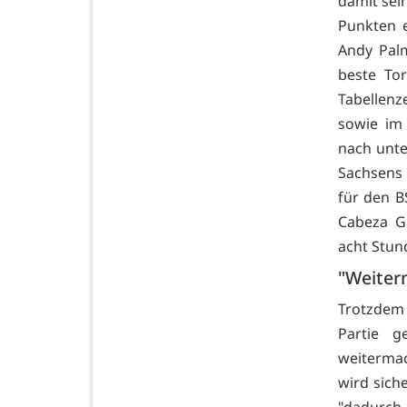
damit sei
Punkten e
Andy Palm
beste Tor
Tabellen
sowie im
nach unte
Sachsens 
für den B
Cabeza Gu
acht Stun
"Weiter
Trotzdem 
Partie g
weitermac
wird siche