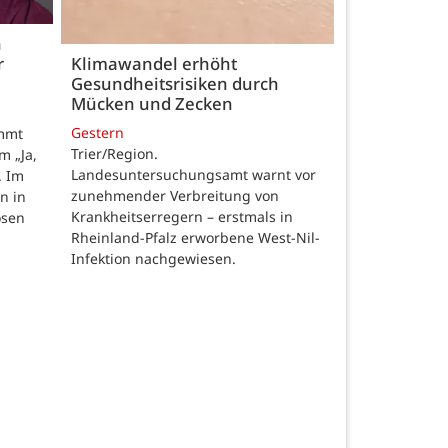
h
r
Klimawandel erhöht
Gesundheitsrisiken durch
Mücken und Zecken
Gestern
ommt
Trier/Region.
m „Ja,
Landesuntersuchungsamt warnt vor
. Im
zunehmender Verbreitung von
n in
Krankheitserregern – erstmals in
osen
Rheinland-Pfalz erworbene West-Nil-
Infektion nachgewiesen.