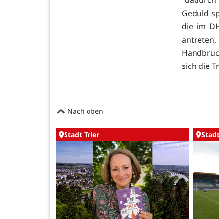
"dadurch
Geduld sp
die im D
antreten,
Handbruch
sich die 
Nach oben
Stadt Trier
Stadt