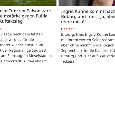
acht Trier vor Saisonstart:
Ingrid Kühne kommt nac
Heimstärke gegen Fulda
Bitburg und Trier: „Ja, abe
Auftaktsieg
ohne mich!“
rn
Gestern
 77 Tage nach dem letzten
Bitburg/Trier. Ingrid Kühne k
tspiel wird es für die
mit ihrem vierten Soloprogram
tädter wieder ernst. Zum
aber ohne mich!“ in die Region
t der Regionalliga Südwest
September tritt die Kabarettisti
t am Samstag im Moselstadion
Bitburg und Trier auf. Wir verl
 Barockstadt Fulda-Lehnerz.
Tickets!