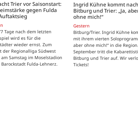
acht Trier vor Saisonstart:
Ingrid Kühne kommt nac
Heimstärke gegen Fulda
Bitburg und Trier: „Ja, abe
Auftaktsieg
ohne mich!“
rn
Gestern
 77 Tage nach dem letzten
Bitburg/Trier. Ingrid Kühne k
tspiel wird es für die
mit ihrem vierten Soloprogram
tädter wieder ernst. Zum
aber ohne mich!“ in die Region
t der Regionalliga Südwest
September tritt die Kabarettisti
t am Samstag im Moselstadion
Bitburg und Trier auf. Wir verl
 Barockstadt Fulda-Lehnerz.
Tickets!