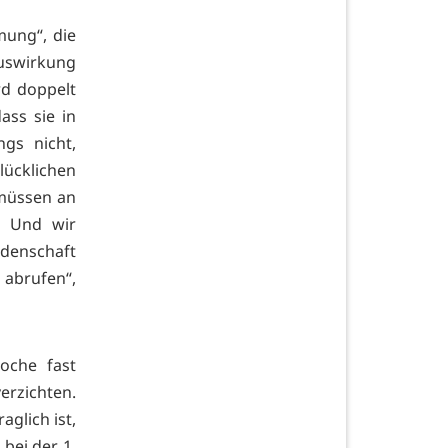
ung“, die
Auswirkung
rd doppelt
ass sie in
gs nicht,
lücklichen
 müssen an
. Und wir
idenschaft
 abrufen“,
oche fast
erzichten.
aglich ist,
 bei der 1.