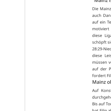
"Mainz i
Die Main
auch Dani
auf ein T
motiviert
diese Li
schöpft s
28:29-Nie
diese Le
müssen vo
auf der P
fordert Fi
Mainz o
Auf Kons
durchgehe
Bis auf To
hat Filip 