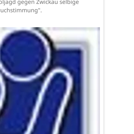
holjagd gegen Zwickau selbige
bruchstimmung".