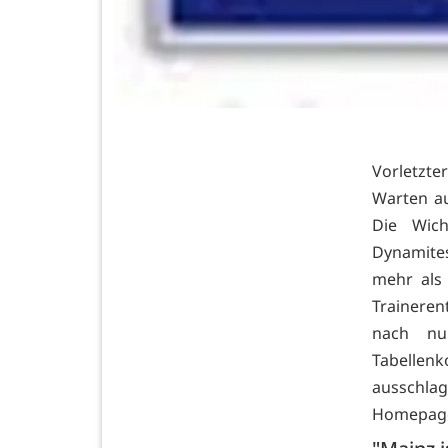
Vorletzte
Warten au
Die Wic
Dynamites
mehr als
Traineren
nach nu
Tabellen
ausschla
Homepag