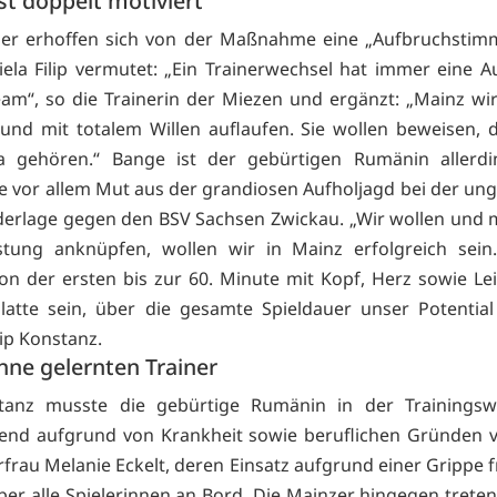
st doppelt motiviert"
zer erhoffen sich von der Maßnahme eine „Aufbruchstimm
ela Filip vermutet: „Ein Trainerwechsel hat immer eine 
eam“, so die Trainerin der Miezen und ergänzt: „Mainz wi
 und mit totalem Willen auflaufen. Sie wollen beweisen, d
ga gehören.“ Bange ist der gebürtigen Rumänin allerdin
ie vor allem Mut aus der grandiosen Aufholjagd bei der ung
derlage gegen den BSV Sachsen Zwickau. „Wir wollen und
istung anknüpfen, wollen wir in Mainz erfolgreich sein
n der ersten bis zur 60. Minute mit Kopf, Herz sowie Le
latte sein, über die gesamte Spieldauer unser Potential
lip Konstanz.
hne gelernten Trainer
tanz musste die gebürtige Rumänin in der Trainingsw
nd aufgrund von Krankheit sowie beruflichen Gründen v
rfrau Melanie Eckelt, deren Einsatz aufgrund einer Grippe fr
aber alle Spielerinnen an Bord. Die Mainzer hingegen treten