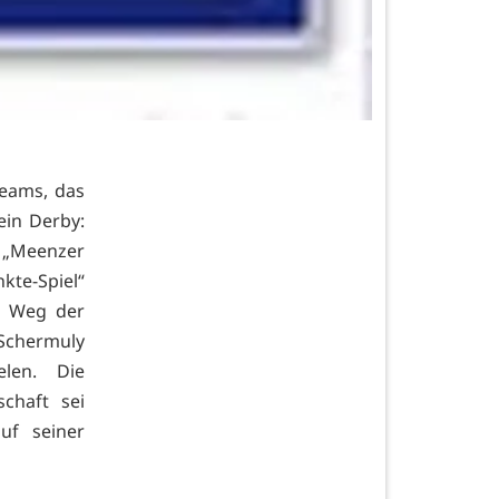
Teams, das
ein Derby:
„Meenzer
kte-Spiel“
n Weg der
-Schermuly
len. Die
chaft sei
uf seiner