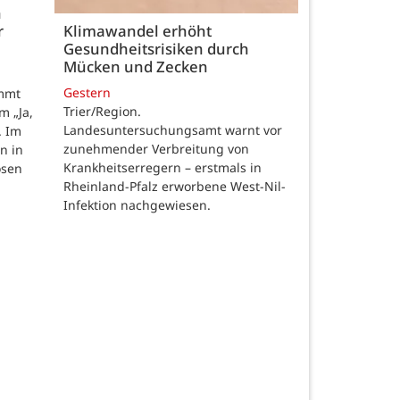
h
r
Klimawandel erhöht
Gesundheitsrisiken durch
Mücken und Zecken
Gestern
ommt
Trier/Region.
m „Ja,
Landesuntersuchungsamt warnt vor
. Im
zunehmender Verbreitung von
n in
Krankheitserregern – erstmals in
osen
Rheinland-Pfalz erworbene West-Nil-
Infektion nachgewiesen.