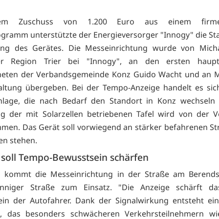
em Zuschuss von 1.200 Euro aus einem firme
gramm unterstützte der Energieversorger "Innogy" die Sta
ung des Gerätes. Die Messeinrichtung wurde von Micha
er Region Trier bei "Innogy", an den ersten haupt
neten der Verbandsgemeinde Konz Guido Wacht und an Mi
altung übergeben. Bei der Tempo-Anzeige handelt es sic
nlage, die nach Bedarf den Standort in Konz wechseln 
g der mit Solarzellen betriebenen Tafel wird von der 
en. Das Gerät soll vorwiegend an stärker befahrenen S
en stehen.
 soll Tempo-Bewusstsein schärfen
es kommt die Messeinrichtung in der Straße am Berend
nniger Straße zum Einsatz. "Die Anzeige schärft d
ein der Autofahrer. Dank der Signalwirkung entsteht ei
it, das besonders schwächeren Verkehrsteilnehmern wi