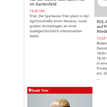
im Gartenfeld
13:20 Uhr
Trier. Die Sparkasse Trier plant in der
Agritiusstraße einen Neubau, zuvor
POL-
auf P
graben Archäologen an einer
Nied
stadtgeschichtlich interessanten
Stelle.
12:22
Birken
Dienst
18Uhr 
18:20 
in ein
Priva
ein. D
…
Stadt Trier