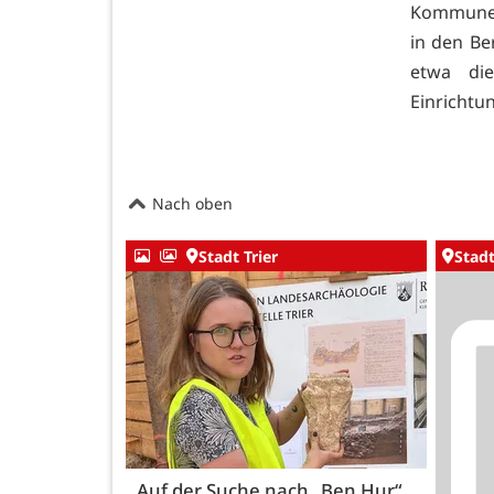
Kommunen
in den Be
etwa di
Einrichtu
Nach oben
Stadt Trier
Stadt
Auf der Suche nach „Ben Hur“