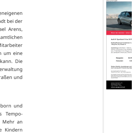
neigenen
dt bei der
el Arens,
amtlichen
tarbeiter
h um eine
kann. Die
Verwaltung
traßen und
sborn und
as Tempo-
n Mehr an
e Kindern