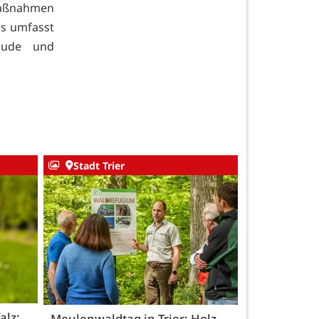
Maßnahmen
as umfasst
äude und
Stadt Trier
alz:
Meulenwaldtag in Trier: Holz,