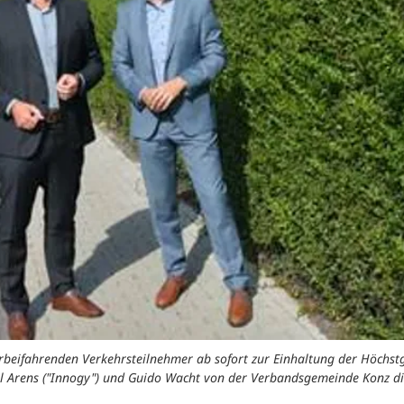
eifahrenden Verkehrsteilnehmer ab sofort zur Einhaltung der Höchstg
el Arens ("Innogy") und Guido Wacht von der Verbandsgemeinde Konz d