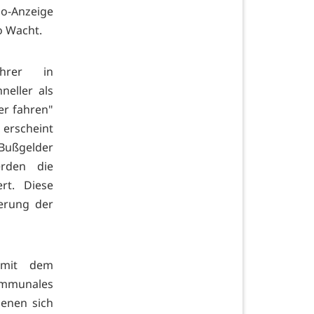
o-Anzeige
do Wacht.
ahrer in
neller als
er fahren"
 erscheint
 Bußgelder
rden die
rt. Diese
serung der
 mit dem
ommunales
denen sich