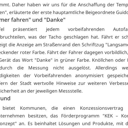
mmt. Daher haben wir uns für die Anschaffung der Temp
en", erläuterte der erste hauptamtliche Beigeordnete Gui
mer fahren" und "Danke"
el präsentiert jedem vorbeifahrenden Autof
ruchteilen, was der Tacho geschlagen hat. Fährt er sch
zeigt die Anzeige am Straßenrand den Schriftzug "Langsam
eckender roter Farbe. Fährt der Fahrer dagegen vorbildlich,
erät das Wort "Danke" in grüner Farbe. Knöllchen oder
durch die Messung nicht ausgelöst. Allerdings we
digkeiten der Vorbeifahrenden anonymisiert gespeiche
fern der Stadt wertvolle Hinweise zur weiteren Verbes
icherheit an der jeweiligen Messstelle.
rund
" bietet Kommunen, die einen Konzessionsvertrag
nternehmen besitzen, das Förderprogramm "KEK – K
onzept" an. Es beinhaltet Lösungen und Produkte, mit 