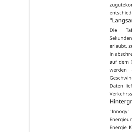
zuguteko
entschied
"Langsa
Die Taf
Sekundenb
erlaubt, 
in abschr
auf dem G
werden 
Geschwin
Daten lie
Verkehrss
Hinterg
"Innogy
Energieu
Energie K