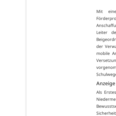
Mit ein
Förderpro
Anschaff
Leiter d
Beigeord
der Verw
mobile A
Versetzun
vorgenomm
Schulweg
Anzeige
Als Erst
Niederme
Bewussts
Sicherhe