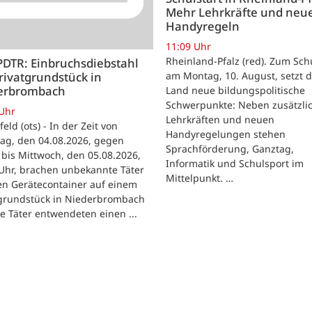
Mehr Lehrkräfte und neu
Handyregeln
11:09 Uhr
Rheinland-Pfalz (red). Zum Sch
PDTR: Einbruchsdiebstahl
rivatgrundstück in
am Montag, 10. August, setzt 
erbrombach
Land neue bildungspolitische
Schwerpunkte: Neben zusätzli
 Uhr
Lehrkräften und neuen
feld (ots) - In der Zeit von
Handyregelungen stehen
ag, den 04.08.2026, gegen
Sprachförderung, Ganztag,
bis Mittwoch, den 05.08.2026,
Informatik und Schulsport im
Uhr, brachen unbekannte Täter
Mittelpunkt. …
en Gerätecontainer auf einem
tgrundstück in Niederbrombach
ie Täter entwendeten einen ...