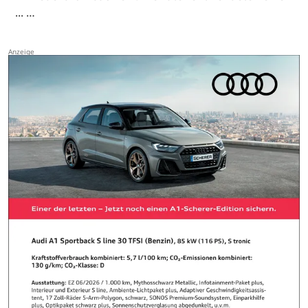
... …