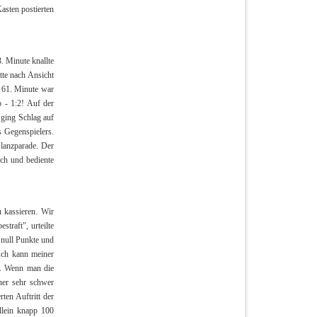
asten postierten
. Minute knallte
tte nach Ansicht
r 61. Minute war
 - 1:2! Auf der
 ging Schlag auf
s Gegenspielers.
lanzparade. Der
rch und bediente
u kassieren. Wir
traft", urteilte
 null Punkte und
 Ich kann meiner
t. Wenn man die
ner sehr schwer
en Auftritt der
llein knapp 100