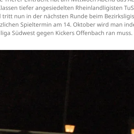
Klassen tiefer angesiedelten Rheinlandligisten 
d tritt nun in der nächsten Runde beim Bezirksli
lichen Spieltermin am 14. Oktober wird man inde
lliga Südwest gegen Kickers Offenbach ran muss.