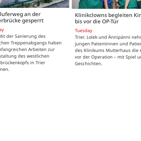
luferweg an der
Klinikclowns begleiten Ki
rbrücke gesperrt
bis vor die OP-Tür
ay
Tuesday
 Mit der Sanierung des
Trier. Lolek und Ännipänni ne
ichen Treppenabgangs haben
jungen Patientinnen und Patie
mfangreichen Arbeiten zur
des Klinikums Mutterhaus die 
taltung des westlichen
vor der Operation – mit Spiel 
brückenkopfs in Trier
Geschichten.
nen.