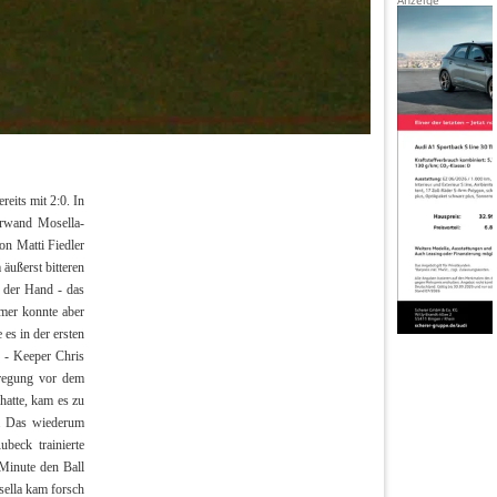
eits mit 2:0. In
erwand Mosella-
on Matti Fiedler
äußerst bitteren
 der Hand - das
imer konnte aber
es in der ersten
r - Keeper Chris
fregung vor dem
hatte, kam es zu
l. Das wiederum
beck trainierte
 Minute den Ball
sella kam forsch