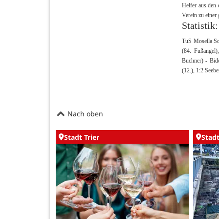
Helfer aus den 
Verein zu einer
Statistik:
TuS Mosella Sch
(84. Fußangel)
Buchner) - Bid
(12.), 1:2 Seeb
Nach oben
Stadt Trier
Stadt