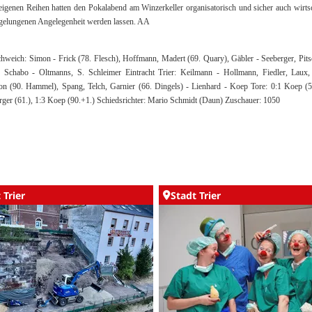
eigenen Reihen hatten den Pokalabend am Winzerkeller organisatorisch und sicher auch wirtsc
 gelungenen Angelegenheit werden lassen. AA
weich: Simon - Frick (78. Flesch), Hoffmann, Madert (69. Quary), Gäbler - Seeberger, Pits
, Schabo - Oltmanns, S. Schleimer Eintracht Trier: Keilmann - Hollmann, Fiedler, Laux,
on (90. Hammel), Spang, Telch, Garnier (66. Dingels) - Lienhard - Koep Tore: 0:1 Koep (5.
erger (61.), 1:3 Koep (90.+1.) Schiedsrichter: Mario Schmidt (Daun) Zuschauer: 1050
 Trier
Stadt Trier