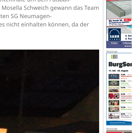
TuS Mosella Schweich gewann das Team
gisten SG Neumagen-
s nicht einhalten können, da der