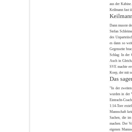
aus der Kabine.
Keilmann fast ü
Keilmann 
Dann musste der
Stefan Schleime
des Unparteiisc
es dann so wei
Gegenseite brac
Schlag: In der 
Auch in Gleich
SVE machte erst
Koep, der mit s
Das sagen
"In der zweiten
wurden in der V
Eintracht-Coach
1:14-Tore erzie
Mannschaft kei
Sachen, die im
machen. Der Vo
eigenen Mannsc