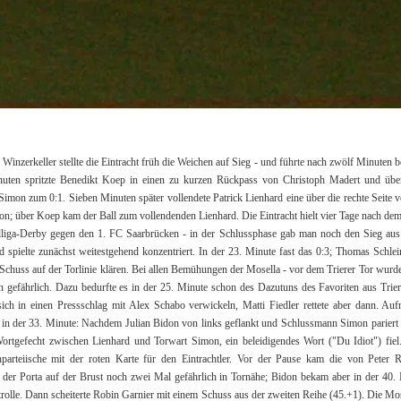
inzerkeller stellte die Eintracht früh die Weichen auf Sieg - und führte nach zwölf Minuten ber
nuten spritzte Benedikt Koep in einen zu kurzen Rückpass von Christoph Madert und üb
imon zum 0:1. Sieben Minuten später vollendete Patrick Lienhard eine über die rechte Seite v
tion; über Koep kam der Ball zum vollendenden Lienhard. Die Eintracht hielt vier Tage nach dem 
lliga-Derby gegen den 1. FC Saarbrücken - in der Schlussphase gab man noch den Sieg aus
spielte zunächst weitestgehend konzentriert. In der 23. Minute fast das 0:3; Thomas Schle
Schuss auf der Torlinie klären. Bei allen Bemühungen der Mosella - vor dem Trierer Tor wurde 
en gefährlich. Dazu bedurfte es in der 25. Minute schon des Dazutuns des Favoriten aus Trie
sich in einen Pressschlag mit Alex Schabo verwickeln, Matti Fiedler rettete aber dann. Au
in der 33. Minute: Nachdem Julian Bidon von links geflankt und Schlussmann Simon pariert 
ortgefecht zwischen Lienhard und Torwart Simon, ein beleidigendes Wort ("Du Idiot") fie
parteiische mit der roten Karte für den Eintrachtler. Vor der Pause kam die von Peter Ru
der Porta auf der Brust noch zwei Mal gefährlich in Tornähe; Bidon bekam aber in der 40.
trolle. Dann scheiterte Robin Garnier mit einem Schuss aus der zweiten Reihe (45.+1). Die Mo