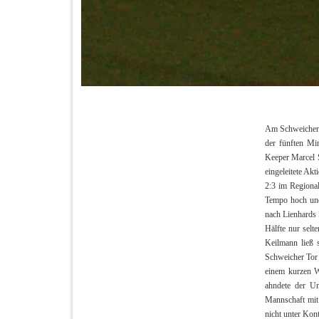
Am Schweicher W
der fünften Mi
Keeper Marcel S
eingeleitete Ak
2:3 im Regiona
Tempo hoch und 
nach Lienhards 
Hälfte nur selt
Keilmann ließ 
Schweicher Tor 
einem kurzen W
ahndete der Un
Mannschaft mit 
nicht unter Kon