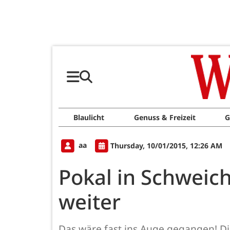
Blaulicht
Genuss & Freizeit
G
aa
Thursday, 10/01/2015, 12:26 AM
Pokal in Schweich
weiter
Das wäre fast ins Auge gegangen! Di