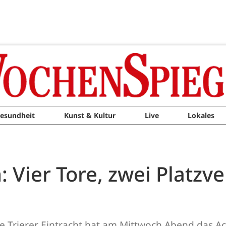
esundheit
Kunst & Kultur
Live
Lokales
: Vier Tore, zwei Platzv
e Trierer Eintracht hat am Mittwoch Abend das Ac