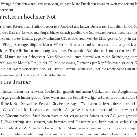
 Wenige Sekunden waren erst absolviert, da hätte Marc Pitsch den etwas zu weit vor seinem K
berrascht.
rettet in höchster Not
 Trierer Keeper nach Philipp Seebergers Kopfball aus kurzer Distanz per Fuß retten. In der 53
r den Ball ans Lattenkreuz, Augenblicke danach jubelten die Schweicher bereits, Keilmann ha
hen aus kurzer Distanz gegen Maximilian Gäbler aber noch vor der Linie gerettet (54.). In de
t: Philipp Seeberger düpierte Mario Müller im Strafraum und schloss dann ins lange Eck ab
hte es Torge Hollmann nicht fertig, aus kurzer Distanz den Ball über die Linie zu drücken. Es
62. Minute sah der Schweicher Alex Schabo rot - auch diesmal war es die Beleidigung eine
zahl gab die Mosella Gas; in der 82. Minute zwang Oltmanns per Kopf Keilmann zu einer G
 in der Nachspielzeit den Sack zu. Daniel Hammel setzte sich über die rechte Seite flott du
einem zweiten Treffer den Endstand herstellte.
 die Trainer
 Halbzeit haben wir teilweise überheblich gespielt und hatten Glück, nicht den Ausgleich z
ergangenheit immer gelobt. Aber wenn man im Fußball weniger arbeitet, wird man sofort bes
 Rubeck. Sein Schweicher Pendant Dirk Fengler sagte: "Wir haben die letzten drei Punktspiele
lt. Ganz ehrlich: Ich hatte auch ein bisschen Angst davor, was uns hier und heute erwartet.
nen Vorwurf machen. Viele haben noch in der vergangenen Saison in der A-Jugend gespiel
 Fußball wichtig sind, umsetzt, wie kämpfen und Einsatz zeigen, kann man es vielen Geg
rsitzende des TuS Mosella Schweich, Bernd Münchgesang, war nicht nur mit dem couragiert
haft zufrieden, sondern zeigt sich auch voll des Lobes über den reibungslosen Verlauf. A