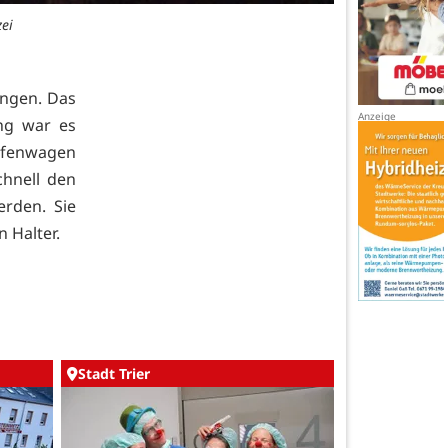
ei
angen. Das
ng war es
ifenwagen
chnell den
rden. Sie
 Halter.
Stadt Trier