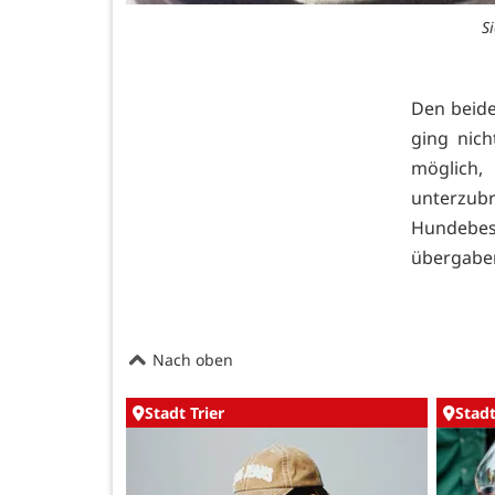
S
Den beide
ging nic
möglich,
unterzubr
Hundebes
übergaben
Nach oben
Stadt Trier
Stadt