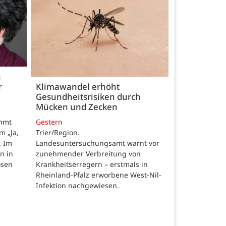
h
r
Klimawandel erhöht
Gesundheitsrisiken durch
Mücken und Zecken
Gestern
ommt
Trier/Region.
m „Ja,
Landesuntersuchungsamt warnt vor
. Im
zunehmender Verbreitung von
n in
Krankheitserregern – erstmals in
osen
Rheinland-Pfalz erworbene West-Nil-
Infektion nachgewiesen.