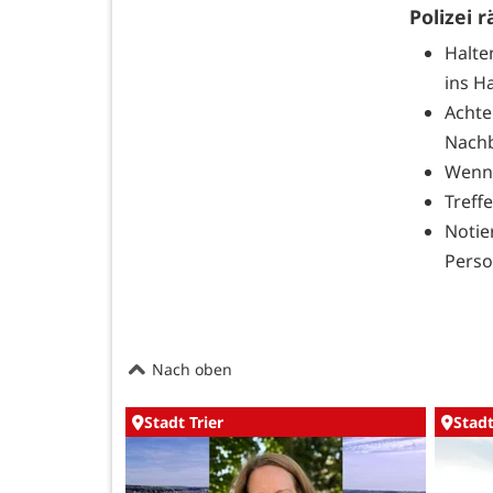
Polizei r
Halte
ins Ha
Acht
Nachb
Wenn 
Treff
Notie
Perso
Nach oben
Stadt Trier
Stadt