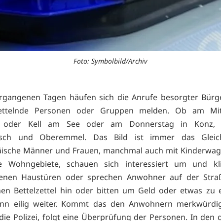
Foto: Symbolbild/Archiv
rgangenen Tagen häufen sich die Anrufe besorgter Bürge
bettelnde Personen oder Gruppen melden. Ob am Mi
d oder Kell am See oder am Donnerstag in Konz, 
esch und Oberemmel. Das Bild ist immer das Gleic
äische Männer und Frauen, manchmal auch mit Kinderwag
e Wohngebiete, schauen sich interessiert um und kl
denen Haustüren oder sprechen Anwohner auf der Straß
nen Bettelzettel hin oder bitten um Geld oder etwas zu
nn eilig weiter. Kommt das den Anwohnern merkwürdi
 die Polizei, folgt eine Überprüfung der Personen. In den