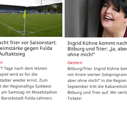
acht Trier vor Saisonstart:
Ingrid Kühne kommt nac
Heimstärke gegen Fulda
Bitburg und Trier: „Ja, abe
Auftaktsieg
ohne mich!“
rn
Gestern
 77 Tage nach dem letzten
Bitburg/Trier. Ingrid Kühne k
tspiel wird es für die
mit ihrem vierten Soloprogram
tädter wieder ernst. Zum
aber ohne mich!“ in die Region
t der Regionalliga Südwest
September tritt die Kabarettisti
t am Samstag im Moselstadion
Bitburg und Trier auf. Wir verl
 Barockstadt Fulda-Lehnerz.
Tickets!