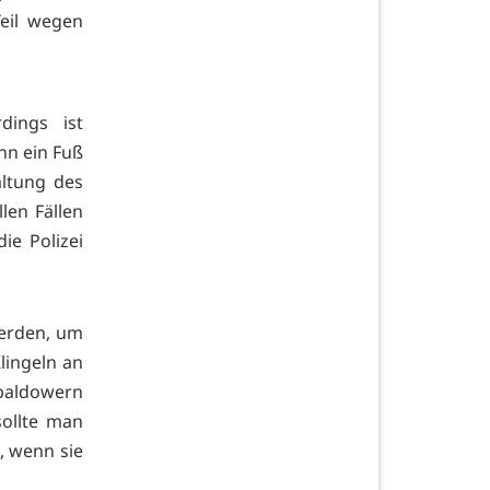
Teil wegen
dings ist
enn ein Fuß
altung des
len Fällen
ie Polizei
werden, um
lingeln an
baldowern
sollte man
, wenn sie