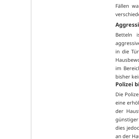
Fällen wa
verschied
Aggressi
Betteln 
aggressive
in die Tü
Hausbewoh
im Bereic
bisher kei
Polizei 
Die Poliz
eine erhö
der Haus
günstiger
dies jedo
an der Ha