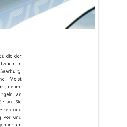
r, die der
ttwoch in
Saarburg,
he. Meist
en, gehen
ingeln an
e an. Sie
 essen und
g vor und
 genannten