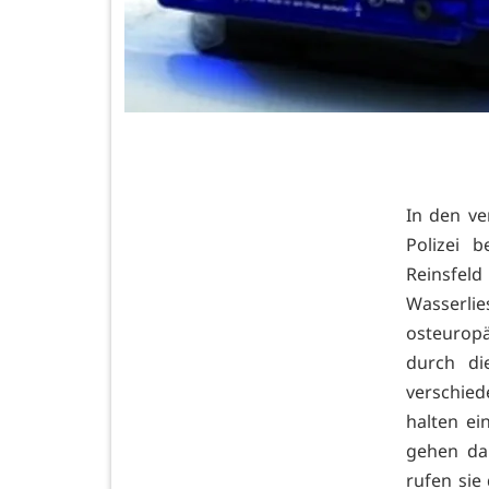
In den ve
Polizei 
Reinsfel
Wasserli
osteurop
durch di
verschie
halten ei
gehen da
rufen sie