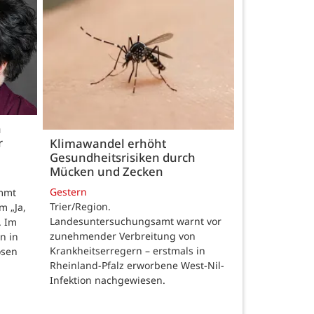
h
r
Klimawandel erhöht
Gesundheitsrisiken durch
Mücken und Zecken
Gestern
ommt
Trier/Region.
m „Ja,
Landesuntersuchungsamt warnt vor
. Im
zunehmender Verbreitung von
n in
Krankheitserregern – erstmals in
osen
Rheinland-Pfalz erworbene West-Nil-
Infektion nachgewiesen.