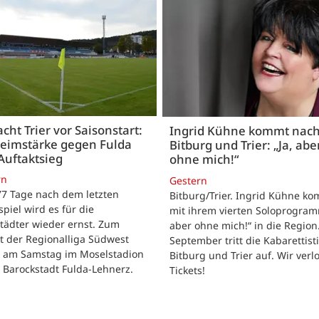
acht Trier vor Saisonstart:
Ingrid Kühne kommt nac
Heimstärke gegen Fulda
Bitburg und Trier: „Ja, abe
Auftaktsieg
ohne mich!“
rn
Gestern
 77 Tage nach dem letzten
Bitburg/Trier. Ingrid Kühne k
tspiel wird es für die
mit ihrem vierten Soloprogram
tädter wieder ernst. Zum
aber ohne mich!“ in die Region
t der Regionalliga Südwest
September tritt die Kabarettisti
t am Samstag im Moselstadion
Bitburg und Trier auf. Wir verl
 Barockstadt Fulda-Lehnerz.
Tickets!