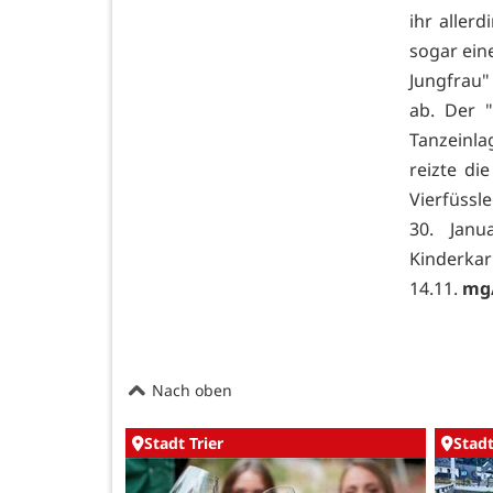
ihr aller
sogar ein
Jungfrau"
ab. Der 
Tanzeinla
reizte di
Vierfüssl
30. Janu
Kinderka
14.11.
mg/
Nach oben
Stadt Trier
Stadt