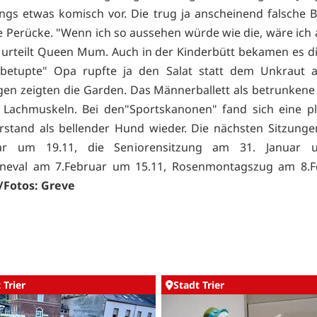
dings etwas komisch vor. Die trug ja anscheinend falsche 
e Perücke. "Wenn ich so aussehen würde wie die, wäre ich
 urteilt Queen Mum. Auch in der Kinderbütt bekamen es d
"betupte" Opa rupfte ja den Salat statt dem Unkraut a
gen zeigten die Garden. Das Männerballett als betrunken
e Lachmuskeln. Bei den"Sportskanonen" fand sich eine pl
erstand als bellender Hund wieder. Die nächsten Sitzung
ar um 19.11, die Seniorensitzung am 31. Januar 
rneval am 7.Februar um 15.11, Rosenmontagszug am 8.F
Fotos: Greve
 Trier
Stadt Trier