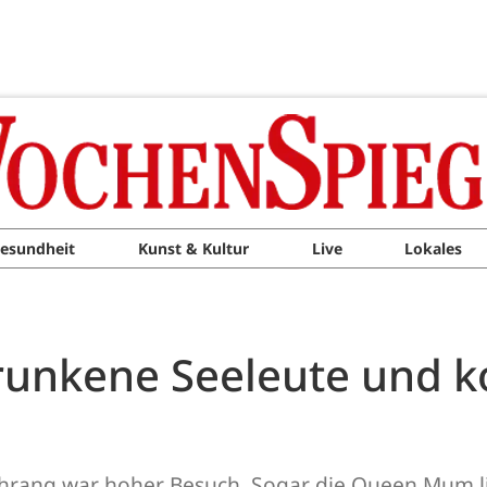
esundheit
Kunst & Kultur
Live
Lokales
unkene Seeleute und k
Ehrang war hoher Besuch. Sogar die Queen Mum li