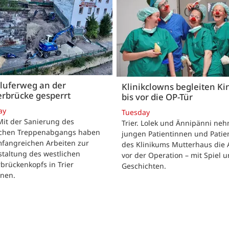
luferweg an der
Klinikclowns begleiten Ki
rbrücke gesperrt
bis vor die OP-Tür
ay
Tuesday
 Mit der Sanierung des
Trier. Lolek und Ännipänni ne
ichen Treppenabgangs haben
jungen Patientinnen und Patie
mfangreichen Arbeiten zur
des Klinikums Mutterhaus die 
taltung des westlichen
vor der Operation – mit Spiel 
brückenkopfs in Trier
Geschichten.
nen.