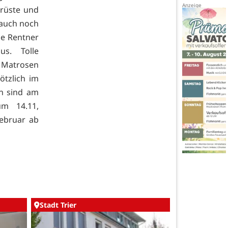
Brüste und
 auch noch
ie Rentner
us. Tolle
e Matrosen
ötzlich im
en sind am
um 14.11,
ebruar ab
Stadt Trier