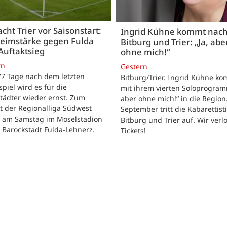
acht Trier vor Saisonstart:
Ingrid Kühne kommt nac
Heimstärke gegen Fulda
Bitburg und Trier: „Ja, abe
Auftaktsieg
ohne mich!“
rn
Gestern
 77 Tage nach dem letzten
Bitburg/Trier. Ingrid Kühne k
tspiel wird es für die
mit ihrem vierten Soloprogram
tädter wieder ernst. Zum
aber ohne mich!“ in die Region
t der Regionalliga Südwest
September tritt die Kabarettisti
t am Samstag im Moselstadion
Bitburg und Trier auf. Wir verl
 Barockstadt Fulda-Lehnerz.
Tickets!