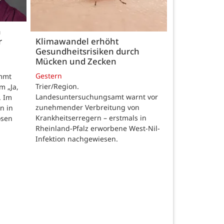
h
r
Klimawandel erhöht
Gesundheitsrisiken durch
Mücken und Zecken
Gestern
ommt
Trier/Region.
m „Ja,
Landesuntersuchungsamt warnt vor
. Im
zunehmender Verbreitung von
n in
Krankheitserregern – erstmals in
osen
Rheinland-Pfalz erworbene West-Nil-
Infektion nachgewiesen.