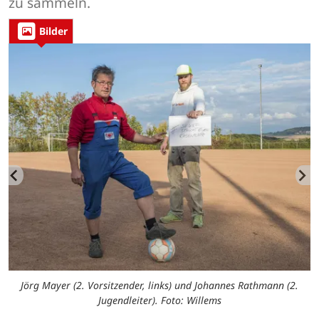
zu sammeln.
Bilder
gt
D
Jörg Mayer (2. Vorsitzender, links) und Johannes Rathmann (2.
Jugendleiter). Foto: Willems