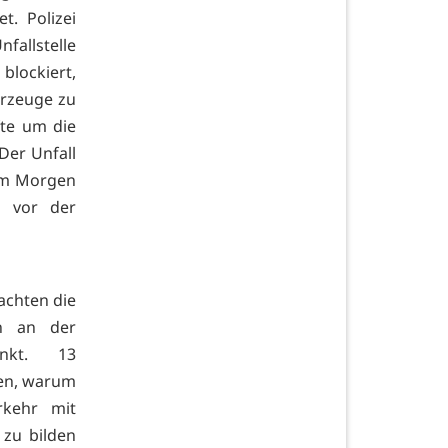
t. Polizei
fallstelle
blockiert,
hrzeuge zu
fte um die
er Unfall
esem Morgen
g vor der
achten die
en an der
inkt. 13
nen, warum
rkehr mit
 zu bilden