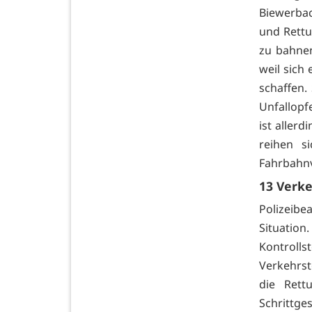
Biewerbac
und Rettu
zu bahnen
weil sich
schaffen.
Unfallop
ist allerd
reihen s
Fahrbahnv
13 Verke
Polizeibe
Situatio
Kontrol
Verkehrst
die Rett
Schrittge