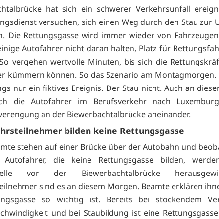
htalbrücke hat sich ein schwerer Verkehrsunfall ereigne
ngsdienst versuchen, sich einen Weg durch den Stau zur Un
. Die Rettungsgasse wird immer wieder von Fahrzeugen 
 einige Autofahrer nicht daran halten, Platz für Rettungsfa
 So vergehen wertvolle Minuten, bis sich die Rettungskrä
fer kümmern können. So das Szenario am Montagmorgen. D
ings nur ein fiktives Ereignis. Der Stau nicht. Auch an di
ich die Autofahrer im Berufsverkehr nach Luxembur
erengung an der Biewerbachtalbrücke aneinander.
hrsteilnehmer bilden keine Rettungsgasse
amte stehen auf einer Brücke über der Autobahn und beob
n. Autofahrer, die keine Rettungsgasse bilden, werd
lstelle vor der Biewerbachtalbrücke herausgew
eilnehmer sind es an diesem Morgen. Beamte erklären ih
ungsgasse so wichtig ist. Bereits bei stockendem Ve
schwindigkeit und bei Staubildung ist eine Rettungsgasse