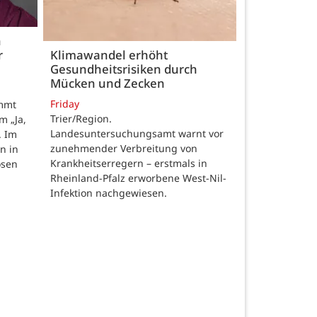
h
r
Klimawandel erhöht
Gesundheitsrisiken durch
Mücken und Zecken
Friday
ommt
Trier/Region.
m „Ja,
Landesuntersuchungsamt warnt vor
. Im
zunehmender Verbreitung von
n in
Krankheitserregern – erstmals in
osen
Rheinland-Pfalz erworbene West-Nil-
Infektion nachgewiesen.