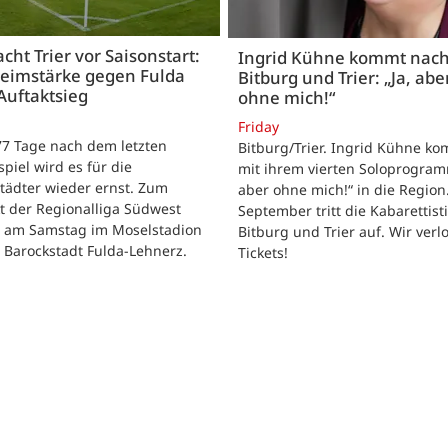
acht Trier vor Saisonstart:
Ingrid Kühne kommt nac
Heimstärke gegen Fulda
Bitburg und Trier: „Ja, abe
Auftaktsieg
ohne mich!“
Friday
 77 Tage nach dem letzten
Bitburg/Trier. Ingrid Kühne k
tspiel wird es für die
mit ihrem vierten Soloprogram
tädter wieder ernst. Zum
aber ohne mich!“ in die Region
t der Regionalliga Südwest
September tritt die Kabarettisti
t am Samstag im Moselstadion
Bitburg und Trier auf. Wir verl
 Barockstadt Fulda-Lehnerz.
Tickets!