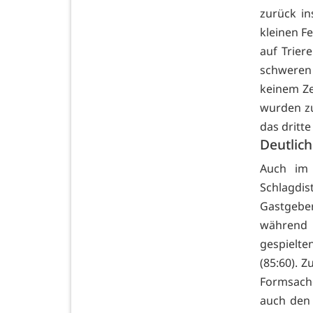
zurück in
kleinen Fe
auf Trier
schweren
keinem Ze
wurden zu
das dritte 
Deutlic
Auch im 
Schlagdis
Gastgebe
während 
gespielte
(85:60). 
Formsach
auch den 