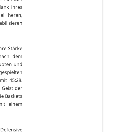
dank ihres
al heran,
bilisieren
hre Stärke
 nach dem
uoten und
espielten
mit 45:28.
 Geist der
die Baskets
mit einem
Defensive