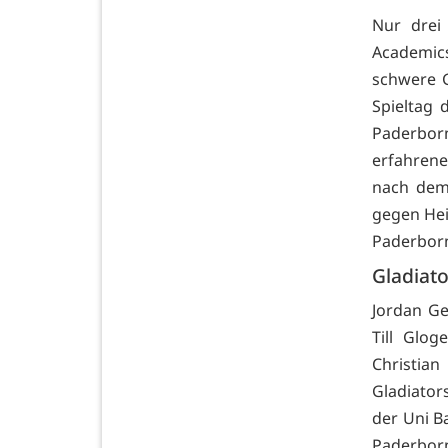
Nur drei
Academic
schwere 
Spieltag 
Paderbor
erfahrene
nach dem 
gegen Hei
Paderborn
Gladiato
Jordan Ge
Till Glog
Christia
Gladiator
der Uni B
Paderborn