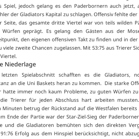
s Spiel, jedoch gelang es den Paderbornern auch jetzt,
hler der Gladiators Kapital zu schlagen. Offensiv fehlte d
er Seite, das gesamte dritte Viertel war von teils wilden 
 Würfen geprägt. Es gelang den Gästen aus der Mose
itpunkt, den eigenen offensiven Takt zu finden und in der
 viele zweite Chancen zugelassen. Mit 53:75 aus Trierer Si
Viertel.
he Niederlage
letzten Spielabschnitt schafften es die Gladiators, n
tanz an die Uni Baskets heran zu kommen. Die starke Off
r hatte immer noch kaum Probleme, zu guten Würfen z
die Trierer für jeden Abschluss hart arbeiten mussten
n Minuten betrug der Rückstand auf die Westfalen bereits
Zum Ende der Partie war der Star-Ziel-Sieg der Paderborne
e und die Gladiatoren bemühten sich den direkten Vergl
91:76 Erfolg aus dem Hinspiel berücksichtigt, nicht abzu