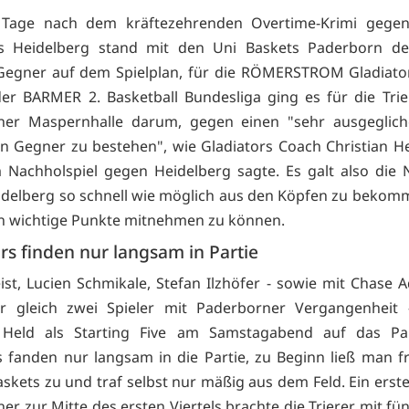
 Tage nach dem kräftezehrenden Overtime-Krimi gege
s Heidelberg stand mit den Uni Baskets Paderborn de
Gegner auf dem Spielplan, für die RÖMERSTROM Gladiator
der BARMER 2. Basketball Bundesliga ging es für die Trie
ner Maspernhalle darum, gegen einen "sehr ausgeglic
n Gegner zu bestehen", wie Gladiators Coach Christian He
Nachholspiel gegen Heidelberg sagte. Es galt also die 
delberg so schnell wie möglich aus den Köpfen zu bekom
 wichtige Punkte mitnehmen zu können.
rs finden nur langsam in Partie
ist, Lucien Schmikale, Stefan Ilzhöfer - sowie mit Chase
er gleich zwei Spieler mit Paderborner Vergangenheit 
n Held als Starting Five am Samstagabend auf das Par
s fanden nur langsam in die Partie, zu Beginn ließ man f
askets zu und traf selbst nur mäßig aus dem Feld. Ein erste
er zur Mitte des ersten Viertels brachte die Trierer mit fü