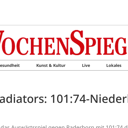
esundheit
Kunst & Kultur
Live
Lokales
ladiators: 101:74-Niede
s Auswärtsspiel gegen Paderborn mit 101:74 deu