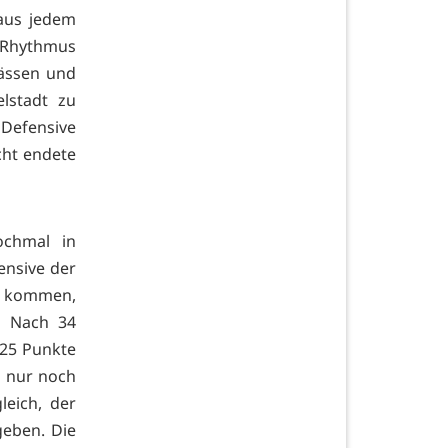
 aus jedem
er Rhythmus
Pässen und
lstadt zu
 Defensive
cht endete
ochmal in
ensive der
u kommen,
. Nach 34
 25 Punkte
r nur noch
eich, der
geben. Die