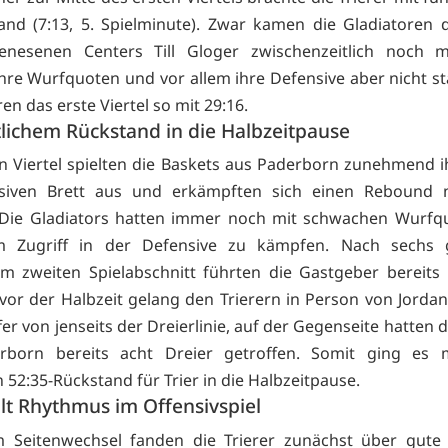
and (7:13, 5. Spielminute). Zwar kamen die Gladiatoren 
enesenen Centers Till Gloger zwischenzeitlich noch m
hre Wurfquoten und vor allem ihre Defensive aber nicht sta
en das erste Viertel so mit 29:16.
lichem Rückstand in die Halbzeitpause
n Viertel spielten die Baskets aus Paderborn zunehmend i
siven Brett aus und erkämpften sich einen Rebound
 Die Gladiators hatten immer noch mit schwachen Wurfq
m Zugriff in der Defensive zu kämpfen. Nach sechs g
m zweiten Spielabschnitt führten die Gastgeber bereits 
 vor der Halbzeit gelang den Trierern in Person von Jordan
fer von jenseits der Dreierlinie, auf der Gegenseite hatten 
rborn bereits acht Dreier getroffen. Somit ging es 
 52:35-Rückstand für Trier in die Halbzeitpause.
hlt Rhythmus im Offensivspiel
 Seitenwechsel fanden die Trierer zunächst über gute 