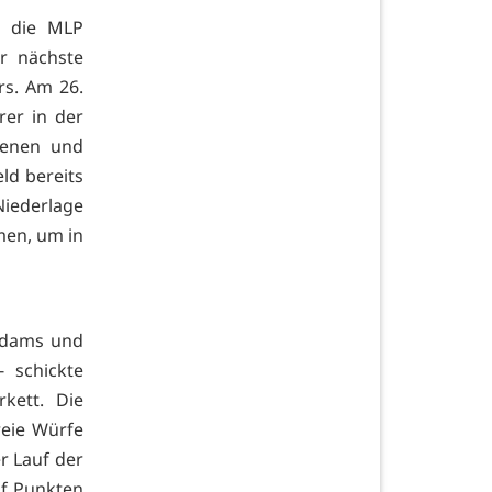
n die MLP
r nächste
s. Am 26.
rer in der
henen und
ld bereits
Niederlage
men, um in
 Adams und
- schickte
kett. Die
reie Würfe
r Lauf der
nf Punkten