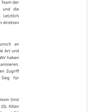
es Team der
t und die
Letztlich
en direkten
unsch an
ie Art und
. Wir haben
anisieren.
en Zugriff
 Sieg für
 Kevin Smit
0), Kilian