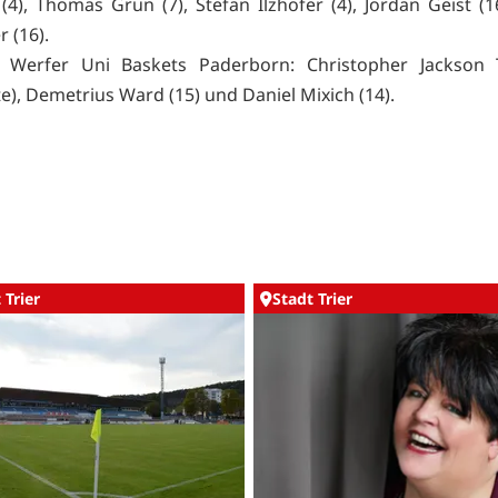
 (4), Thomas Grün (7), Stefan Ilzhöfer (4), Jordan Geist (1
 (16).
e Werfer Uni Baskets Paderborn
: Christopher Jackson 
e), Demetrius Ward (15) und Daniel Mixich (14).
 Trier
Stadt Trier