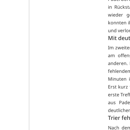
in Rückst
wieder g
konnten i
und verlor
Mit deut
Im zweite
am offen
anderen.
fehlende
Minuten i
Erst kurz
erste Tref
aus Pade
deutlichen
Trier fe
Nach dem