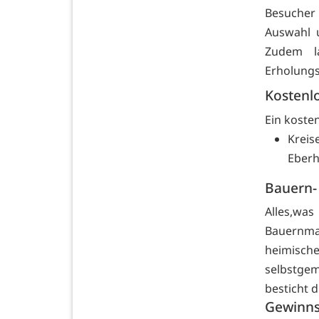
Besucher
Auswahl 
Zudem l
Erholungs
Kostenl
Ein koste
Krei
Eberh
Bauern-
Alles,was
Bauernmar
heimische
selbstge
besticht d
Gewinns