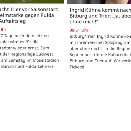
acht Trier vor Saisonstart:
Ingrid Kühne kommt nac
Heimstärke gegen Fulda
Bitburg und Trier: „Ja, abe
Auftaktsieg
ohne mich!“
 Uhr
08:51 Uhr
 77 Tage nach dem letzten
Bitburg/Trier. Ingrid Kühne k
tspiel wird es für die
mit ihrem vierten Soloprogram
tädter wieder ernst. Zum
aber ohne mich!“ in die Region
t der Regionalliga Südwest
September tritt die Kabarettisti
t am Samstag im Moselstadion
Bitburg und Trier auf. Wir verl
 Barockstadt Fulda-Lehnerz.
Tickets!