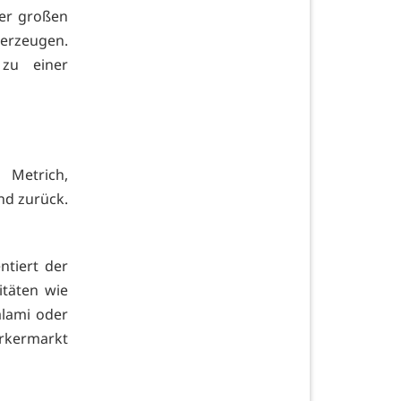
er großen
erzeugen.
zu einer
 Metrich,
nd zurück.
ntiert der
itäten wie
alami oder
rkermarkt