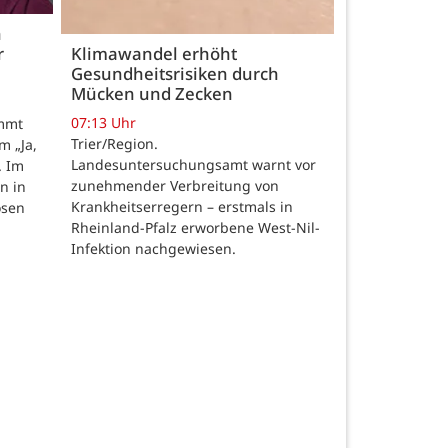
h
r
Klimawandel erhöht
Gesundheitsrisiken durch
Mücken und Zecken
07:13 Uhr
ommt
Trier/Region.
m „Ja,
Landesuntersuchungsamt warnt vor
. Im
zunehmender Verbreitung von
n in
Krankheitserregern – erstmals in
osen
Rheinland-Pfalz erworbene West-Nil-
Infektion nachgewiesen.