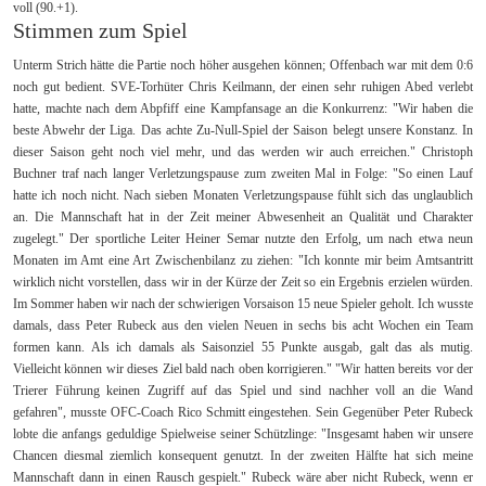
voll (90.+1).
Stimmen zum Spiel
Unterm Strich hätte die Partie noch höher ausgehen können; Offenbach war mit dem 0:6
noch gut bedient. SVE-Torhüter Chris Keilmann, der einen sehr ruhigen Abed verlebt
hatte, machte nach dem Abpfiff eine Kampfansage an die Konkurrenz: "Wir haben die
beste Abwehr der Liga. Das achte Zu-Null-Spiel der Saison belegt unsere Konstanz. In
dieser Saison geht noch viel mehr, und das werden wir auch erreichen." Christoph
Buchner traf nach langer Verletzungspause zum zweiten Mal in Folge: "So einen Lauf
hatte ich noch nicht. Nach sieben Monaten Verletzungspause fühlt sich das unglaublich
an. Die Mannschaft hat in der Zeit meiner Abwesenheit an Qualität und Charakter
zugelegt." Der sportliche Leiter Heiner Semar nutzte den Erfolg, um nach etwa neun
Monaten im Amt eine Art Zwischenbilanz zu ziehen: "Ich konnte mir beim Amtsantritt
wirklich nicht vorstellen, dass wir in der Kürze der Zeit so ein Ergebnis erzielen würden.
Im Sommer haben wir nach der schwierigen Vorsaison 15 neue Spieler geholt. Ich wusste
damals, dass Peter Rubeck aus den vielen Neuen in sechs bis acht Wochen ein Team
formen kann. Als ich damals als Saisonziel 55 Punkte ausgab, galt das als mutig.
Vielleicht können wir dieses Ziel bald nach oben korrigieren." "Wir hatten bereits vor der
Trierer Führung keinen Zugriff auf das Spiel und sind nachher voll an die Wand
gefahren", musste OFC-Coach Rico Schmitt eingestehen. Sein Gegenüber Peter Rubeck
lobte die anfangs geduldige Spielweise seiner Schützlinge: "Insgesamt haben wir unsere
Chancen diesmal ziemlich konsequent genutzt. In der zweiten Hälfte hat sich meine
Mannschaft dann in einen Rausch gespielt." Rubeck wäre aber nicht Rubeck, wenn er