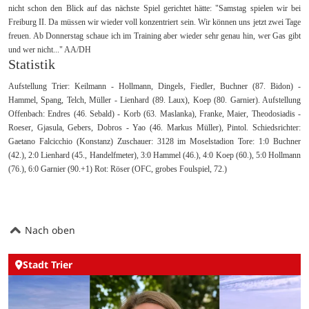
nicht schon den Blick auf das nächste Spiel gerichtet hätte: "Samstag spielen wir bei
Freiburg II. Da müssen wir wieder voll konzentriert sein. Wir können uns jetzt zwei Tage
freuen. Ab Donnerstag schaue ich im Training aber wieder sehr genau hin, wer Gas gibt
und wer nicht..." AA/DH
Statistik
Aufstellung Trier: Keilmann - Hollmann, Dingels, Fiedler, Buchner (87. Bidon) -
Hammel, Spang, Telch, Müller - Lienhard (89. Laux), Koep (80. Garnier). Aufstellung
Offenbach: Endres (46. Sebald) - Korb (63. Maslanka), Franke, Maier, Theodosiadis -
Roeser, Gjasula, Gebers, Dobros - Yao (46. Markus Müller), Pintol. Schiedsrichter:
Gaetano Falcicchio (Konstanz) Zuschauer: 3128 im Moselstadion Tore: 1:0 Buchner
(42.), 2:0 Lienhard (45., Handelfmeter), 3:0 Hammel (46.), 4:0 Koep (60.), 5:0 Hollmann
(76.), 6:0 Garnier (90.+1) Rot: Röser (OFC, grobes Foulspiel, 72.)
Nach oben
Stadt Trier