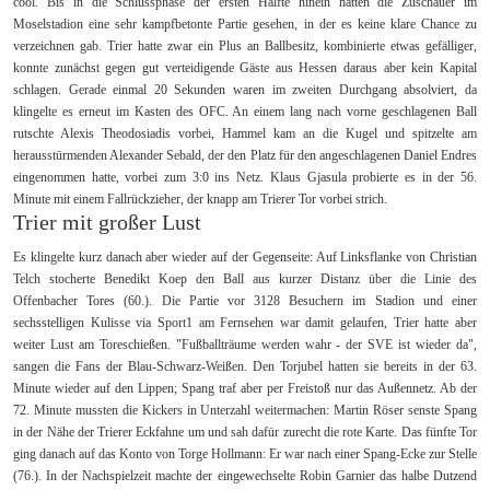
cool. Bis in die Schlussphase der ersten Hälfte hinein hatten die Zuschauer im
Moselstadion eine sehr kampfbetonte Partie gesehen, in der es keine klare Chance zu
verzeichnen gab. Trier hatte zwar ein Plus an Ballbesitz, kombinierte etwas gefälliger,
konnte zunächst gegen gut verteidigende Gäste aus Hessen daraus aber kein Kapital
schlagen. Gerade einmal 20 Sekunden waren im zweiten Durchgang absolviert, da
klingelte es erneut im Kasten des OFC. An einem lang nach vorne geschlagenen Ball
rutschte Alexis Theodosiadis vorbei, Hammel kam an die Kugel und spitzelte am
herausstürmenden Alexander Sebald, der den Platz für den angeschlagenen Daniel Endres
eingenommen hatte, vorbei zum 3:0 ins Netz. Klaus Gjasula probierte es in der 56.
Minute mit einem Fallrückzieher, der knapp am Trierer Tor vorbei strich.
Trier mit großer Lust
Es klingelte kurz danach aber wieder auf der Gegenseite: Auf Linksflanke von Christian
Telch stocherte Benedikt Koep den Ball aus kurzer Distanz über die Linie des
Offenbacher Tores (60.). Die Partie vor 3128 Besuchern im Stadion und einer
sechsstelligen Kulisse via Sport1 am Fernsehen war damit gelaufen, Trier hatte aber
weiter Lust am Toreschießen. "Fußballträume werden wahr - der SVE ist wieder da",
sangen die Fans der Blau-Schwarz-Weißen. Den Torjubel hatten sie bereits in der 63.
Minute wieder auf den Lippen; Spang traf aber per Freistoß nur das Außennetz. Ab der
72. Minute mussten die Kickers in Unterzahl weitermachen: Martin Röser senste Spang
in der Nähe der Trierer Eckfahne um und sah dafür zurecht die rote Karte. Das fünfte Tor
ging danach auf das Konto von Torge Hollmann: Er war nach einer Spang-Ecke zur Stelle
(76.). In der Nachspielzeit machte der eingewechselte Robin Garnier das halbe Dutzend