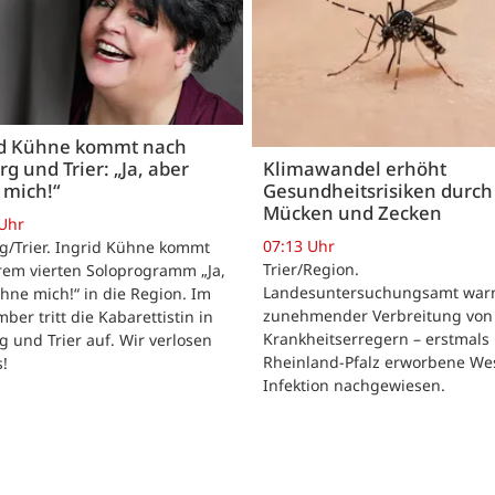
id Kühne kommt nach
rg und Trier: „Ja, aber
Klimawandel erhöht
 mich!“
Gesundheitsrisiken durch
Mücken und Zecken
 Uhr
07:13 Uhr
g/Trier. Ingrid Kühne kommt
Trier/Region.
rem vierten Soloprogramm „Ja,
Landesuntersuchungsamt warn
hne mich!“ in die Region. Im
zunehmender Verbreitung von
ber tritt die Kabarettistin in
Krankheitserregern – erstmals 
g und Trier auf. Wir verlosen
Rheinland-Pfalz erworbene Wes
s!
Infektion nachgewiesen.