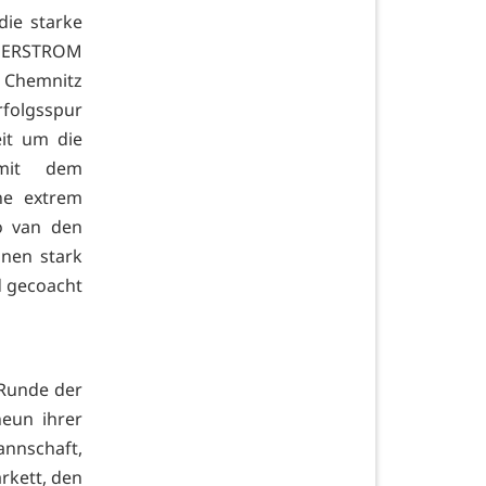
ie starke
ÖMERSTROM
S Chemnitz
folgsspur
it um die
 mit dem
ine extrem
o van den
onen stark
d gecoacht
 Runde der
eun ihrer
annschaft,
rkett, den