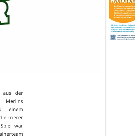
n aus der
 Merlins
d einem
ie Trierer
Spiel war
ainerteam