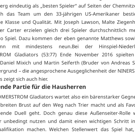
rg eindeutig als „besten Spieler“ auf Seiten der Chemnitze
h das Team um den 33-jährigen US-Amerikaner besti
lle Klasse und Qualität. Mit Joseph Lawson, Malte Ziege
er Carter erzielen gleich drei Spieler durchschnittlich m
ro Spiel. Dazu kommen der eben genannte Matthews sowi
mann mit mindestens neun.Bei der Hinspiel-Nieder
OM Gladiators (53:77) Ende November 2016 spielten
Daniel Mixich und Martin Seiferth (Bruder von Andreas Se
rgrund – die angesprochene Ausgeglichenheit der NINERS
 zeigt sich auch hier.
nde Partie für die Hausherren
ÖMERSTROM Gladiators wartet also ein bärenstarker Gegner
 breiten Brust auf den Weg nach Trier macht und als Favo
hende Duell geht. Doch genau diese Außenseiter-Rolle w
 unbedingt nutzen und damit einen wichtigen Schritt i
ualifikation machen. Welchen Stellenwert das Spiel hat,