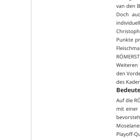
van den Be
Doch auc
individue
Christoph
Punkte p
Fleisch
RÖMERSTR
Weiteren 
den Vorde
des Kaders
Bedeute
Auf die R
mit einer
bevorste
Moselaner
Playoff-Q