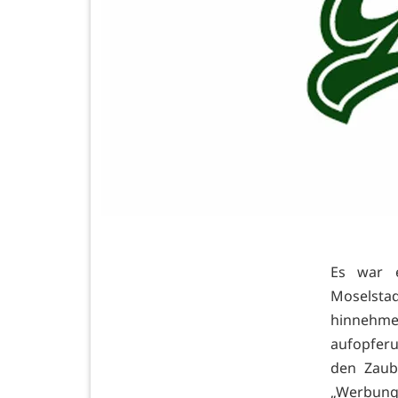
Es war e
Moselst
hinneh
aufopferu
den Zaub
„Werbung