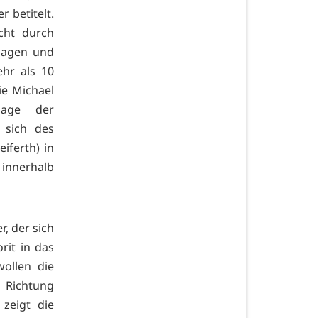
r betitelt.
cht durch
nhagen und
ehr als 10
e Michael
lage der
 sich des
iferth) in
 innerhalb
, der sich
rit in das
ollen die
n Richtung
 zeigt die