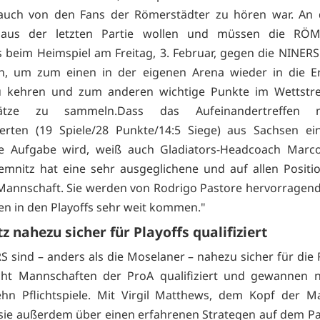
auch von den Fans der Römerstädter zu hören war. An d
 aus der letzten Partie wollen und müssen die R
s beim Heimspiel am Freitag, 3. Februar, gegen die NINER
n, um zum einen in der eigenen Arena wieder in die Er
u kehren und zum anderen wichtige Punkte im Wettstre
-Plätze zu sammeln.Dass das Aufeinandertreffen
ierten (19 Spiele/28 Punkte/14:5 Siege) aus Sachsen e
ge Aufgabe wird, weiß auch Gladiators-Headcoach Marc
emnitz hat eine sehr ausgeglichene und auf allen Positi
Mannschaft. Sie werden von Rodrigo Pastore hervorragen
n in den Playoffs sehr weit kommen."
 nahezu sicher für Playoffs qualifiziert
S sind – anders als die Moselaner – nahezu sicher für die
cht Mannschaften der ProA qualifiziert und gewannen n
ehn Pflichtspiele. Mit Virgil Matthews, dem Kopf der M
sie außerdem über einen erfahrenen Strategen auf dem Pa