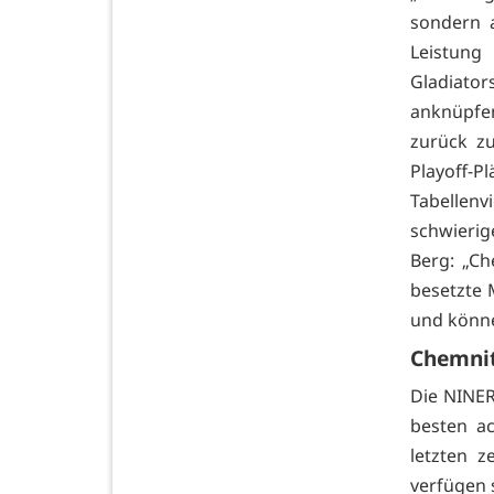
sondern 
Leistung
Gladiator
anknüpfe
zurück z
Playoff
Tabellenv
schwieri
Berg: „Ch
besetzte 
und könne
Chemnitz
Die NINER
besten a
letzten z
verfügen 