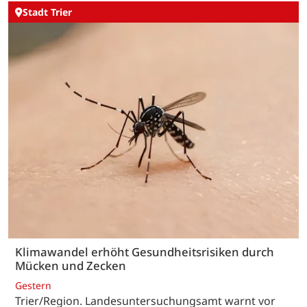
Stadt Trier
Klimawandel erhöht Gesundheitsrisiken durch
Mücken und Zecken
Gestern
Trier/Region. Landesuntersuchungsamt warnt vor