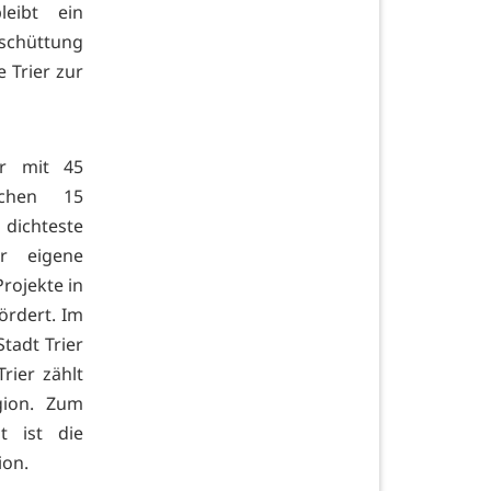
leibt ein
sschüttung
 Trier zur
er mit 45
lichen 15
ichteste
er eigene
rojekte in
ördert. Im
Stadt Trier
rier zählt
gion. Zum
t ist die
ion.