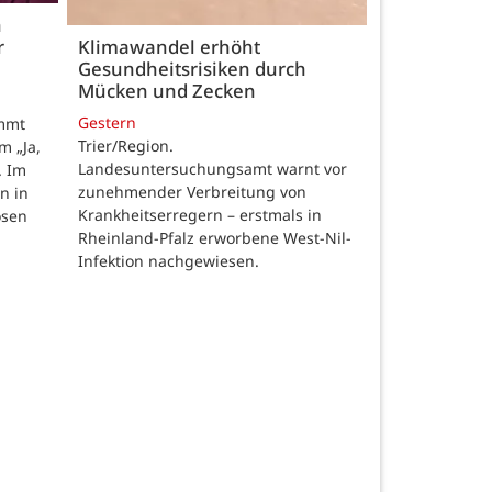
h
r
Klimawandel erhöht
Gesundheitsrisiken durch
Mücken und Zecken
Gestern
ommt
Trier/Region.
m „Ja,
Landesuntersuchungsamt warnt vor
. Im
zunehmender Verbreitung von
n in
Krankheitserregern – erstmals in
osen
Rheinland-Pfalz erworbene West-Nil-
Infektion nachgewiesen.