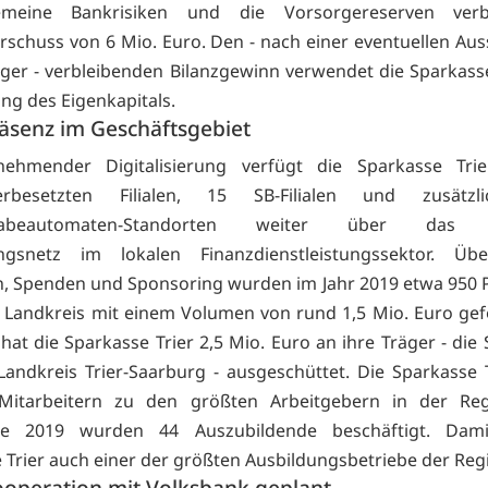
emeine Bankrisiken und die Vorsorgereserven verb
rschuss von 6 Mio. Euro. Den - nach einer eventuellen Au
äger - verbleibenden Bilanzgewinn verwendet die Sparkasse
ng des Eigenkapitals.
äsenz im Geschäftsgebiet
nehmender Digitalisierung verfügt die Sparkasse Tri
terbesetzten Filialen, 15 SB-Filialen und zusätz
gabeautomaten-Standorten weiter über das d
ngsnetz im lokalen Finanzdienstleistungssektor. Üb
n, Spenden und Sponsoring wurden im Jahr 2019 etwa 950 P
 Landkreis mit einem Volumen von rund 1,5 Mio. Euro gef
hat die Sparkasse Trier 2,5 Mio. Euro an ihre Träger - die 
andkreis Trier-Saarburg - ausgeschüttet. Die Sparkasse T
Mitarbeitern zu den größten Arbeitgebern in der Re
de 2019 wurden 44 Auszubildende beschäftigt. Dami
 Trier auch einer der größten Ausbildungsbetriebe der Reg
ooperation mit Volksbank geplant