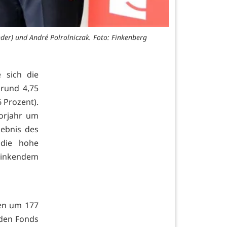
nder) und André Polrolniczak. Foto: Finkenberg
 sich die
 rund 4,75
 Prozent).
orjahr um
gebnis des
 die hohe
sinkendem
gen um 177
 den Fonds