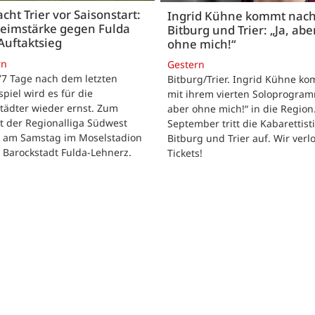
acht Trier vor Saisonstart:
Ingrid Kühne kommt nac
Heimstärke gegen Fulda
Bitburg und Trier: „Ja, abe
Auftaktsieg
ohne mich!“
rn
Gestern
 77 Tage nach dem letzten
Bitburg/Trier. Ingrid Kühne k
tspiel wird es für die
mit ihrem vierten Soloprogram
tädter wieder ernst. Zum
aber ohne mich!“ in die Region
t der Regionalliga Südwest
September tritt die Kabarettisti
t am Samstag im Moselstadion
Bitburg und Trier auf. Wir verl
 Barockstadt Fulda-Lehnerz.
Tickets!