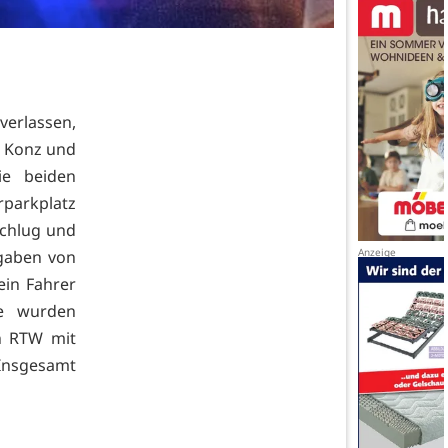
erlassen,
 Konz und
ie beiden
parkplatz
schlug und
gaben von
ein Fahrer
ge wurden
in RTW mit
 Insgesamt