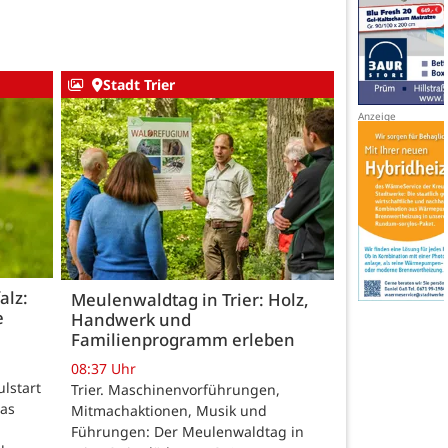
Stadt Trier
alz:
Meulenwaldtag in Trier: Holz,
e
Handwerk und
Familienprogramm erleben
08:37 Uhr
ulstart
Trier. Maschinenvorführungen,
das
Mitmachaktionen, Musik und
Führungen: Der Meulenwaldtag in