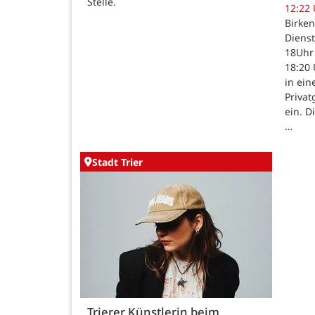
Stelle.
12:22
Birken
Dienst
18Uhr 
18:20 
in ein
Priva
ein. D
…
Stadt Trier
Trierer Künstlerin beim