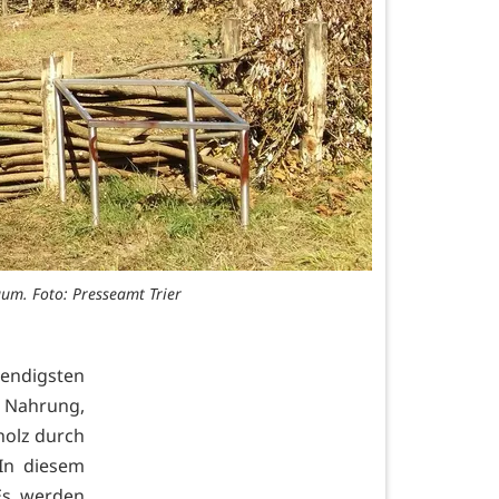
aum. Foto: Presseamt Trier
endigsten
s Nahrung,
holz durch
 In diesem
 Es werden