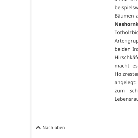
beispiels
Bäumen a
Nashornk
Totholzb
Artengru
beiden In
Hirschkäf
macht es
Holzrest
angelegt:
zum Schu
Lebensra
Nach oben