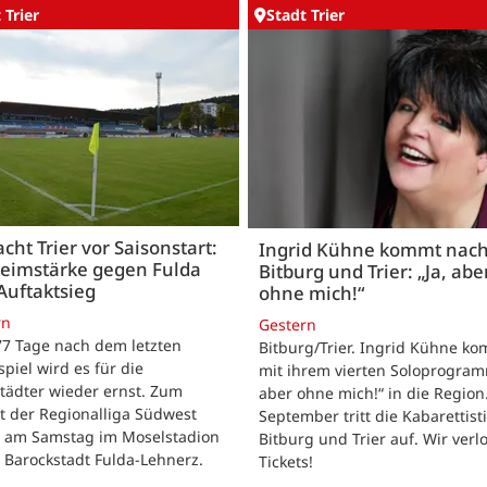
 Trier
Stadt Trier
acht Trier vor Saisonstart:
Ingrid Kühne kommt nac
Heimstärke gegen Fulda
Bitburg und Trier: „Ja, abe
Auftaktsieg
ohne mich!“
rn
Gestern
 77 Tage nach dem letzten
Bitburg/Trier. Ingrid Kühne k
tspiel wird es für die
mit ihrem vierten Soloprogram
tädter wieder ernst. Zum
aber ohne mich!“ in die Region
t der Regionalliga Südwest
September tritt die Kabarettisti
t am Samstag im Moselstadion
Bitburg und Trier auf. Wir verl
 Barockstadt Fulda-Lehnerz.
Tickets!