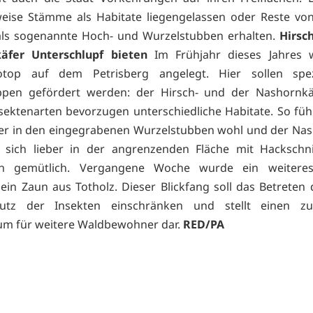
weise Stämme als Habitate liegengelassen oder Reste von
ls sogenannte Hoch- und Wurzelstubben erhalten.
Hirsc
äfer Unterschlupf bieten
Im Frühjahr dieses Jahres 
iotop auf dem Petrisberg angelegt. Hier sollen spez
ppen gefördert werden: der Hirsch- und der Nashornkäf
sektenarten bevorzugen unterschiedliche Habitate. So fühl
er in den eingegrabenen Wurzelstubben wohl und der Na
 sich lieber in der angrenzenden Fläche mit Hackschni
en gemütlich. Vergangene Woche wurde ein weitere
 ein Zaun aus Totholz. Dieser Blickfang soll das Betreten 
tz der Insekten einschränken und stellt einen zus
um für weitere Waldbewohner dar.
RED/PA