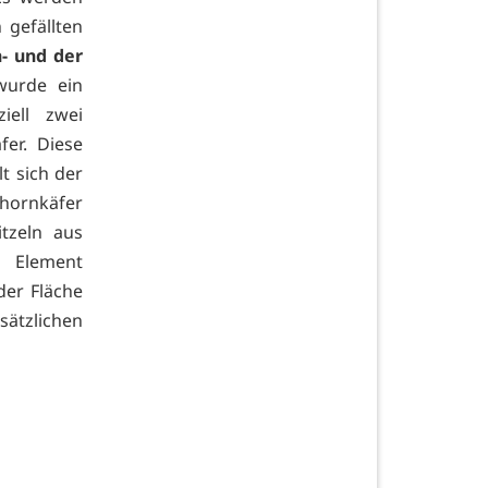
 gefällten
h- und der
wurde ein
iell zwei
er. Diese
t sich der
shornkäfer
tzeln aus
s Element
der Fläche
ätzlichen