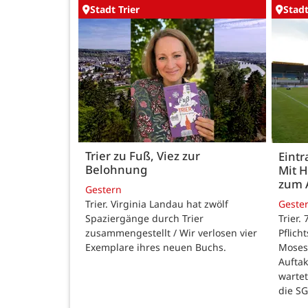
Stadt Trier
Stadt
Trier zu Fuß, Viez zur
Eintr
Belohnung
Mit 
zum 
Gestern
Trier. Virginia Landau hat zwölf
Geste
Spaziergänge durch Trier
Trier.
zusammengestellt / Wir verlosen vier
Pflich
Exemplare ihres neuen Buchs.
Moses
Auftak
warte
die SG