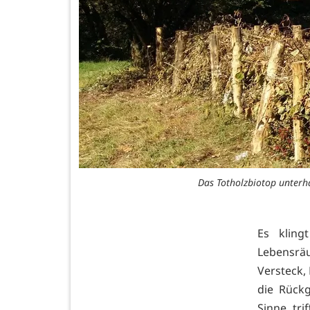
Das Totholzbiotop unterha
Es kling
Lebensräu
Versteck,
die Rückg
Sinne tri