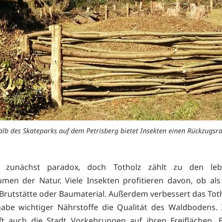
lb des Skateparks auf dem Petrisberg bietet Insekten einen Rückzugsr
t zunächst paradox, doch Totholz zählt zu den leb
men der Natur. Viele Insekten profitieren davon, ob al
 Brutstätte oder Baumaterial. Außerdem verbessert das Tot
abe wichtiger Nährstoffe die Qualität des Waldbodens.
fft auch die Stadt Vorkehrungen auf ihren Freiflächen.