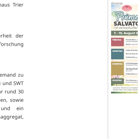
aus Trier
rheit der
nforschung
niemand zu
ei und SWT
hr rund 30
gen, sowie
 und ein
maggregat,