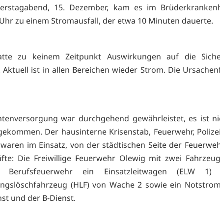
rstagabend, 15. Dezember, kam es im Brüderkrankenh
Uhr zu einem Stromausfall, der etwa 10 Minuten dauerte.
atte zu keinem Zeitpunkt Auswirkungen auf die Siche
. Aktuell ist in allen Bereichen wieder Strom. Die Ursache
ntenversorgung war durchgehend gewährleistet, es ist 
ekommen. Der hausinterne Krisenstab, Feuerwehr, Poliz
aren im Einsatz, von der städtischen Seite der Feuerwe
äfte: Die Freiwillige Feuerwehr Olewig mit zwei Fahrzeu
 Berufsfeuerwehr ein Einsatzleitwagen (ELW 1)
tungslöschfahrzeug (HLF) von Wache 2 sowie ein Notstro
nst und der B-Dienst.