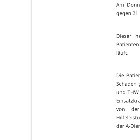
Am Donne
gegen 21 
Dieser h
Patienten
läuft.
Die Patie
Schaden g
und THW w
Einsatzkr
von der
Hilfeleis
der A-Die