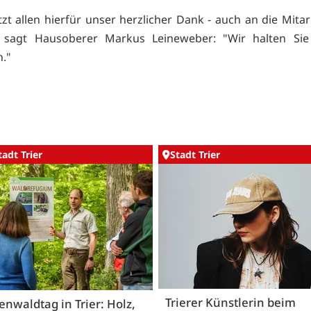
tzt allen hierfür unser herzlicher Dank - auch an die Mita
, sagt Hausoberer Markus Leineweber: "Wir halten Si
."
tadt Trier
Stadt Trier
Trierer Künstlerin beim
nwaldtag in Trier: Holz,