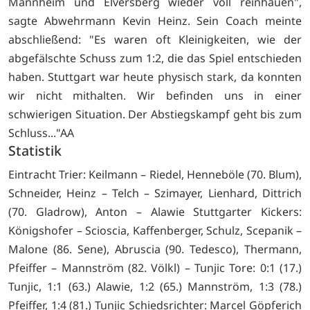
Mannheim und Elversberg wieder voll reinhauen",
sagte Abwehrmann Kevin Heinz. Sein Coach meinte
abschließend: "Es waren oft Kleinigkeiten, wie der
abgefälschte Schuss zum 1:2, die das Spiel entschieden
haben. Stuttgart war heute physisch stark, da konnten
wir nicht mithalten. Wir befinden uns in einer
schwierigen Situation. Der Abstiegskampf geht bis zum
Schluss..."AA
Statistik
Eintracht Trier: Keilmann – Riedel, Henneböle (70. Blum),
Schneider, Heinz – Telch – Szimayer, Lienhard, Dittrich
(70. Gladrow), Anton – Alawie Stuttgarter Kickers:
Königshofer – Scioscia, Kaffenberger, Schulz, Scepanik –
Malone (86. Sene), Abruscia (90. Tedesco), Thermann,
Pfeiffer – Mannström (82. Völkl) – Tunjic Tore: 0:1 (17.)
Tunjic, 1:1 (63.) Alawie, 1:2 (65.) Mannström, 1:3 (78.)
Pfeiffer, 1:4 (81.) Tunjic Schiedsrichter: Marcel Göpferich