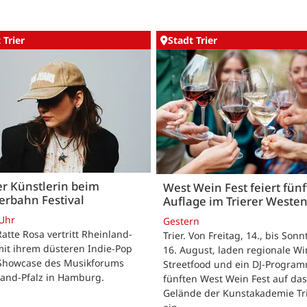
 Trier
Stadt Trier
er Künstlerin beim
West Wein Fest feiert fünf
erbahn Festival
Auflage im Trierer Weste
 Uhr
Gestern
 Ratte Rosa vertritt Rheinland-
Trier. Von Freitag, 14., bis Sonn
mit ihrem düsteren Indie-Pop
16. August, laden regionale Wi
Showcase des Musikforums
Streetfood und ein DJ-Progra
land-Pfalz in Hamburg.
fünften West Wein Fest auf das
Gelände der Kunstakademie Tr