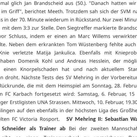
esmal glich Jan Brandscheid aus (50.). "Danach hatten wir
h im Griff", berichtet Meeth. Trotzdem sah sich der SVM 
s in der 70. Minute wiederum in Rückstand. Nur zwei Minu
 mit dem 3:3 zur Stelle. Den Siegtreffer markierte Brands
vor Schluss, indem er einen an Marc Willems verwirkten
lte. Neben dem erkrankten Tom Wüstenberg fehlte auch 
nie verletzte Matija Jankulica. Ebenfalls mit Kniepro
haben Domenik Kohl und Andreas Hesslein, der mögli
 einen Knorpelschaden hat und nach aktuellem Sta
en droht. Nächste Tests des SV Mehring in der Vorbereitu
Rückrunde, die mit dem Heimspiel am Sonntag, 28. Februa
 FC Karbach fortgesetzt wird: Samstag, 6. Februar, 15
r Erstligisten UNA Strassen. Mittwoch, 10. Februar, 19.30 
lingen auf den ebenfalls in der höchsten Liga des Groß
lten FC Victoria Rosport.
SV Mehring II: Sebastian Wa
Bei der zweiten Mannscha
 Schneider als Trainer ab