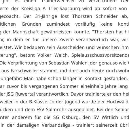
gibt es einen Trainerwechsel zu verzeichnen: Der
ierte der Kreisliga A Trier-Saarburg wird ab sofort von
ecoacht. Der 31-Jährige löst Thorsten Schneider ab
itlichen Gründen zumindest vorläufig keine kontin
 der Mannschaft gewährleisten konnte. "Thorsten hat h
hr, in dem er für unsere Zweite verantwortlich war, wir
leistet. Wir bedauern sein Ausscheiden und wünschen ihm
serung", betont Volker Weich, Spielausschussvorsitzend
Die Verpflichtung von Sebastian Wahlen, der genauso wie
r aus Farschweiler stammt und dort auch heute noch woh
 ungefähr: Man habe schon länger in Kontakt gestanden,
r zuvor bis vergangenen Sommer eineinhalb Jahre lang 
der JSG Ruwertal verantwortlich. Davor trainierte er den he
weiler in der B-Klasse. In der Jugend wurde der Hochwäld
ücken und dem FSV Salmrohr ausgebildet. Bei den Senior
nter anderem für die SG Osburg, den SV Wittlich un
in der damaligen Verbandsliga - trainiert seinerzeit üb