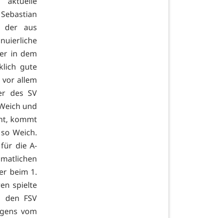
 aktuelle
 Sebastian
, der aus
uierliche
ier in dem
klich gute
 vor allem
er des SV
 Weich und
nt, kommt
 so Weich.
für die A-
imatlichen
er beim 1.
en spielte
d den FSV
rigens vom