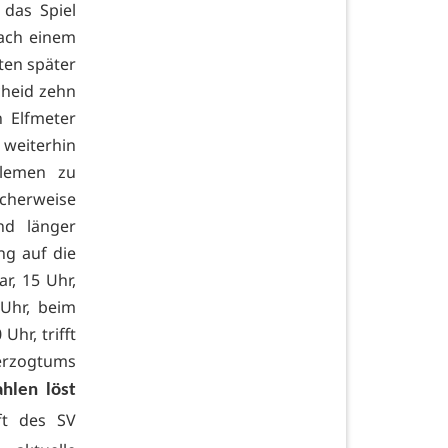
 das Spiel
nach einem
ten später
cheid zehn
 Elfmeter
weiterhin
blemen zu
cherweise
nd länger
ng auf die
r, 15 Uhr,
 Uhr, beim
Uhr, trifft
herzogtums
hlen löst
ft des SV