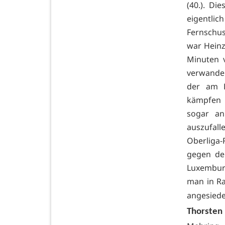
(40.). Di
eigentlic
Fernschus
war Heinz
Minuten 
verwande
der am K
kämpfen 
sogar an
auszufall
Oberliga-
gegen den
Luxemburge
man in Ra
angesiede
Thorsten