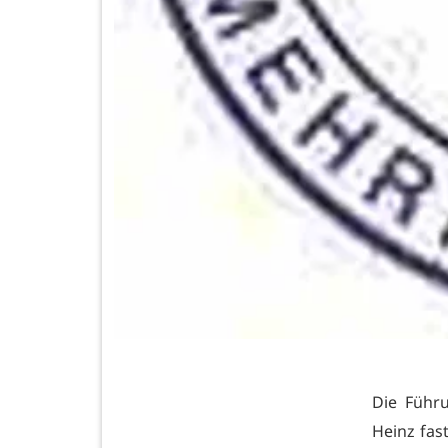
Die Führu
Heinz fas