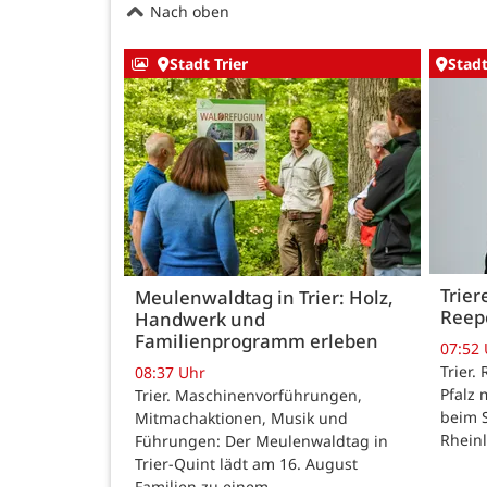
Nach oben
Stadt Trier
Stadt
Trier
Meulenwaldtag in Trier: Holz,
Reep
Handwerk und
Familienprogramm erleben
07:52
Trier.
08:37 Uhr
Pfalz 
Trier. Maschinenvorführungen,
beim 
Mitmachaktionen, Musik und
Rhein
Führungen: Der Meulenwaldtag in
Trier-Quint lädt am 16. August
Familien zu einem