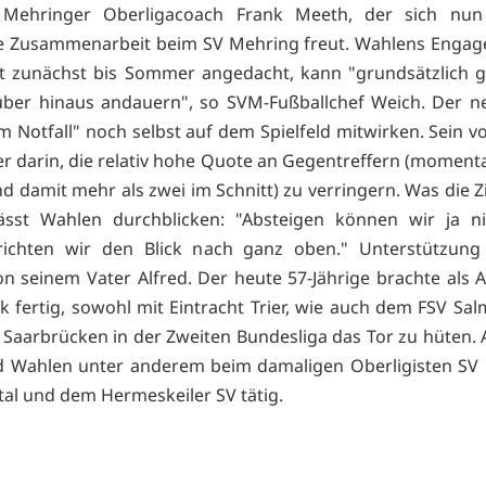
 Mehringer Oberligacoach Frank Meeth, der sich nun
he Zusammenarbeit beim SV Mehring freut. Wahlens Engag
st zunächst bis Sommer angedacht, kann "grundsätzlich 
über hinaus andauern", so SVM-Fußballchef Weich. Der n
im Notfall" noch selbst auf dem Spielfeld mitwirken. Sein 
 er darin, die relativ hohe Quote an Gegentreffern (moment
nd damit mehr als zwei im Schnitt) zu verringern. Was die Z
lässt Wahlen durchblicken: "Absteigen können wir ja ni
richten wir den Blick nach ganz oben." Unterstützung 
on seinem Vater Alfred. Der heute 57-Jährige brachte als A
k fertig, sowohl mit Eintracht Trier, wie auch dem FSV Sa
 Saarbrücken in der Zweiten Bundesliga das Tor zu hüten. A
d Wahlen unter anderem beim damaligen Oberligisten SV
al und dem Hermeskeiler SV tätig.