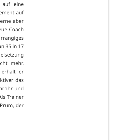
 auf eine
ement auf
gerne aber
eue Coach
vorrangiges
an 35 in 17
ielsetzung
cht mehr.
erhält er
ktiver das
lmrohr und
ls Trainer
 Prüm, der