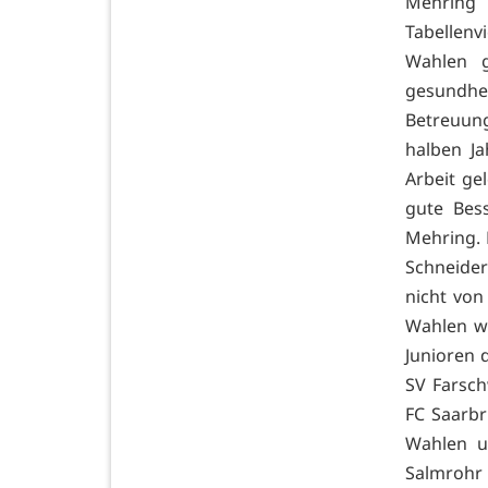
Mehring 
Tabellenv
Wahlen g
gesundhe
Betreuung
halben Ja
Arbeit ge
gute Bes
Mehring. 
Schneide
nicht von
Wahlen wa
Junioren 
SV Farsch
FC Saarbr
Wahlen u
Salmrohr 