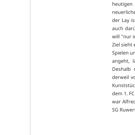
heutigen
neuerlic
der Lay i
auch dar
will "nur 
Ziel sieht
Spielen u
angeht, 
Deshalb 
derweil v
Kunststüc
dem 1. FC
war Alfre
SG Ruwert