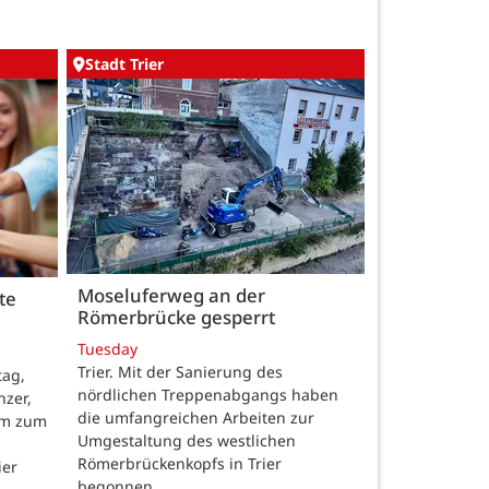
Stadt Trier
Moseluferweg an der
te
Römerbrücke gesperrt
n
Tuesday
Trier. Mit der Sanierung des
tag,
nördlichen Treppenabgangs haben
nzer,
die umfangreichen Arbeiten zur
mm zum
Umgestaltung des westlichen
Römerbrückenkopfs in Trier
ier
begonnen.