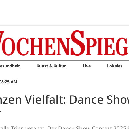
esundheit
Kunst & Kultur
Live
Lokales
 08:25 AM
nzen Vielfalt: Dance Sh
r
halle Trier getanzt: Der Dance Show Contest 2025 