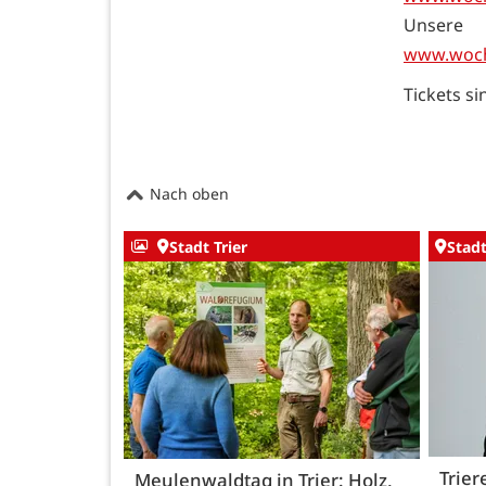
Unser
www.woche
Tickets si
Nach oben
Stadt Trier
Stadt
Trier
Meulenwaldtag in Trier: Holz,