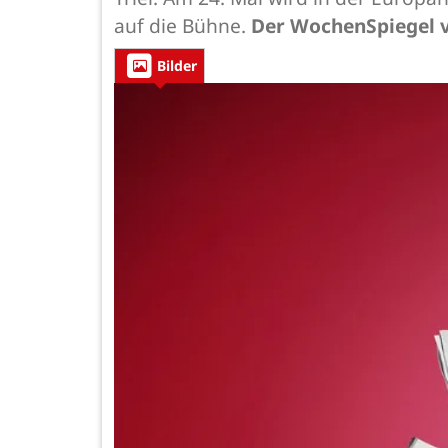
auf die Bühne.
Der WochenSpiegel ve
Bilder