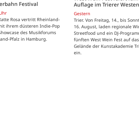
erbahn Festival
Auflage im Trierer Weste
 Uhr
Gestern
 Ratte Rosa vertritt Rheinland-
Trier. Von Freitag, 14., bis Sonn
mit ihrem düsteren Indie-Pop
16. August, laden regionale Wi
Showcase des Musikforums
Streetfood und ein DJ-Progra
land-Pfalz in Hamburg.
fünften West Wein Fest auf das
Gelände der Kunstakademie Tr
ein.