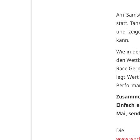
Am Samsta
statt. Ta
und zeige
kann.
Wie in de
den Wettb
Race Germa
legt Wert
Performanc
Zusammen
Einfach 
Mai, send
Die T
www.woche