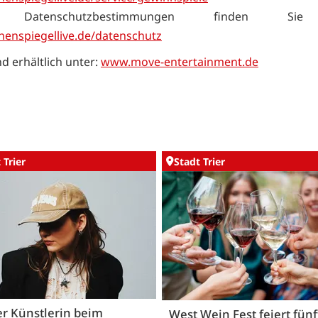
e Datenschutzbestimmungen finden Sie
nspiegellive.de/datenschutz
nd erhältlich unter:
www.move-entertainment.de
 Trier
Stadt Trier
er Künstlerin beim
West Wein Fest feiert fünf