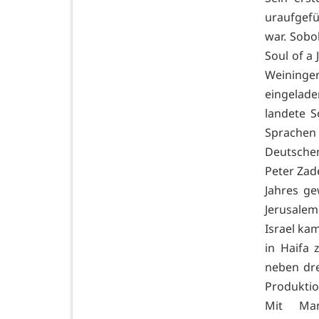
uraufgefü
war. Sobo
Soul of a
Weininge
eingelade
landete S
Sprachen
Deutschen
Peter Zad
Jahres ge
Jerusalem
Israel kam
in Haifa
neben dre
Produktio
Mit Man