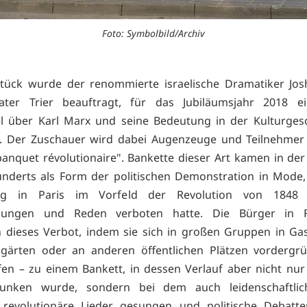
Foto: Symbolbild/Archiv
Stück wurde der renommierte israelische Dramatiker Jos
ter Trier beauftragt, für das Jubiläumsjahr 2018 e
l über Karl Marx und seine Bedeutung in der Kulturges
n. Der Zuschauer wird dabei Augenzeuge und Teilnehmer
"banquet révolutionaire". Bankette dieser Art kamen in der
underts als Form der politischen Demonstration in Mod
g in Paris im Vorfeld der Revolution von 1848 p
ungen und Reden verboten hatte. Die Bürger in F
dieses Verbot, indem sie sich in großen Gruppen in Ga
sgärten oder an anderen öffentlichen Plätzen vordergr
fen – zu einem Bankett, in dessen Verlauf aber nicht nu
unken wurde, sondern bei dem auch leidenschaftli
, revolutionäre Lieder gesungen und politische Debatte