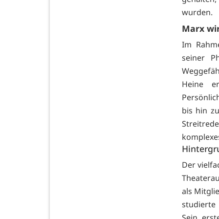
wurden.
Marx wir
Im Rahme
seiner P
Weggefähr
Heine e
Persönlic
bis hin z
Streitred
komplexe
Hintergr
Der vielf
Theaterau
als Mitgl
studierte
Sein ers