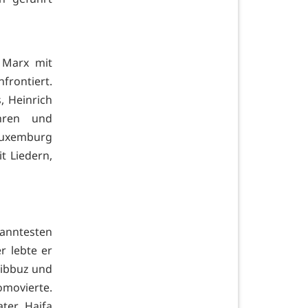
 Marx mit
rontiert.
, Heinrich
hren und
 Luxemburg
t Liedern,
kanntesten
r lebte er
Kibbuz und
omovierte.
ter Haifa