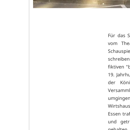
Für das 
vom Thea
Schauspie
schreibe
fiktiven 
19. Jahrh
der Köni
Versamml
umgingen 
Wirtshau
Essen tra
und getr
gehalten