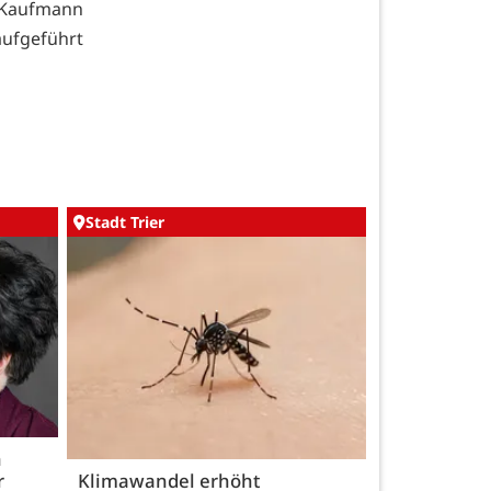
r Kaufmann
aufgeführt
Stadt Trier
h
r
Klimawandel erhöht