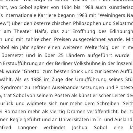
hrt, wo Sobol später von 1984 bis 1988 auch künstlerisc
ls internationale Karriere begann 1983 mit "Weiningers Na
 Jew") über den österreichischen Philosophen und Selbstm
r am Theater Haifa, das zur Eröffnung des Edinburgh 
n und mit zahlreichen Preisen ausgezeichnet wurde. Mi
obol ein Jahr später einen weiteren Welterfolg, der in m
 übersetzt und in über 25 Ländern aufgeführt wurde.
 Erstaufführung an der Berliner Volksbühne in der Inszen
ek wurde "Ghetto" zum besten Stück und zur besten Auff
wählt. Als es 1988 im Zuge der Uraufführung seines St
 Syndrom" zu heftigen Auseinandersetzungen und Protest
, trat Sobol von seinem Posten als künstlerischer Leiter d
 zurück und widmete sich nur mehr dem Schreiben. Seith
i Romanen mehr als vierzig Dramen veröffentlicht, bei z
nen Regie geführt und an Universitäten im In- und Ausland 
fred Langner verbindet Joshua Sobol eine lan