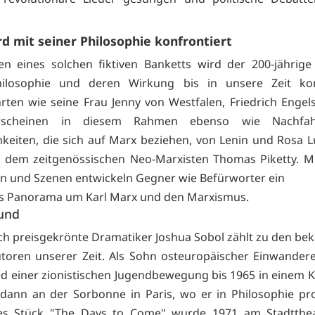
d mit seiner Philosophie konfrontiert
n eines solchen fiktiven Banketts wird der 200-jährige
hilosophie und deren Wirkung bis in unsere Zeit konf
ten wie seine Frau Jenny von Westfalen, Friedrich Engels
rscheinen in diesem Rahmen ebenso wie Nachfa
hkeiten, die sich auf Marx beziehen, von Lenin und Rosa
u dem zeitgenössischen Neo-Marxisten Thomas Piketty. Mi
en und Szenen entwickeln Gegner wie Befürworter ein
s Panorama um Karl Marx und den Marxismus.
und
ach preisgekrönte Dramatiker Joshua Sobol zählt zu den be
toren unserer Zeit. Als Sohn osteuropäischer Einwandere
ied einer zionistischen Jugendbewegung bis 1965 in einem 
 dann an der Sorbonne in Paris, wo er in Philosophie pr
tes Stück "The Days to Come" wurde 1971 am Stadtthea