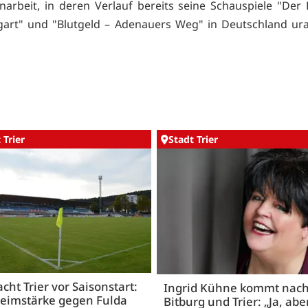
rbeit, in deren Verlauf bereits seine Schauspiele "De
gart" und "Blutgeld – Adenauers Weg" in Deutschland ur
 Trier
Stadt Trier
acht Trier vor Saisonstart:
Ingrid Kühne kommt nac
Heimstärke gegen Fulda
Bitburg und Trier: „Ja, abe