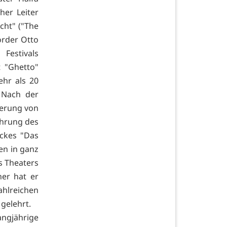
her Leiter
cht" ("The
örder Otto
Festivals
t "Ghetto"
ehr als 20
 Nach der
ierung von
ührung des
ückes "Das
en in ganz
es Theaters
er hat er
ahlreichen
gelehrt.
gjährige