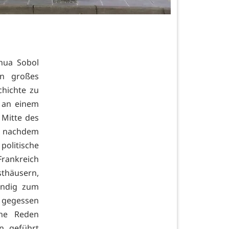
hua Sobol
in großes
chichte zu
 an einem
 Mitte des
e, nachdem
olitische
rankreich
sthäusern,
ündig zum
r gegessen
che Reden
n geführt