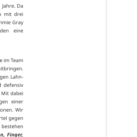
 Jahre. Da
h mit drei
ommie Gray
aden eine
ge im Team
itbringen.
egen Lahn-
d defensiv
 Mit dabei
gen einer
ionen. Wir
rtel gegen
n bestehen
n, Finger,