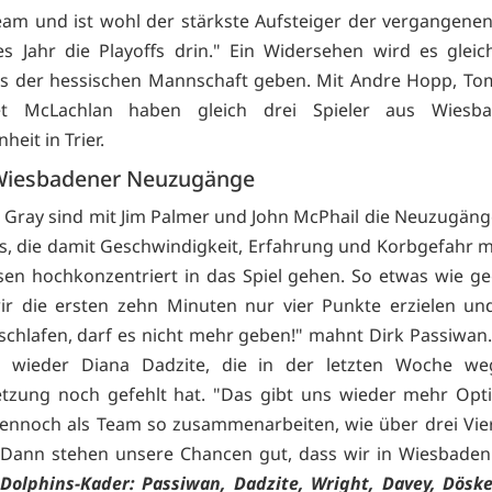
eam und ist wohl der stärkste Aufsteiger der vergangenen
es Jahr die Playoffs drin." Ein Widersehen wird es gleic
us der hessischen Mannschaft geben. Mit Andre Hopp, T
t McLachlan haben gleich drei Spieler aus Wiesb
eit in Trier.
Wiesbadener Neuzugänge
Gray sind mit Jim Palmer und John McPhail die Neuzugän
s, die damit Geschwindigkeit, Erfahrung und Korbgefahr m
en hochkonzentriert in das Spiel gehen. So etwas wie g
 wir die ersten zehn Minuten nur vier Punkte erzielen un
schlafen, darf es nicht mehr geben!" mahnt Dirk Passiwan.
d wieder Diana Dadzite, die in der letzten Woche we
tzung noch gefehlt hat. "Das gibt uns wieder mehr Opt
nnoch als Team so zusammenarbeiten, wie über drei Vie
. Dann stehen unsere Chancen gut, dass wir in Wiesbade
Dolphins-Kader: Passiwan, Dadzite, Wright, Davey, Döske