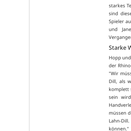
starkes T
sind dies
Spieler a
und Jane
Vergangenh
Starke 
Hopp und 
der Rhino
"Wir müss
Dill, als
komplett 
sein wir
Handverle
müssen de
Lahn-Dill
können."