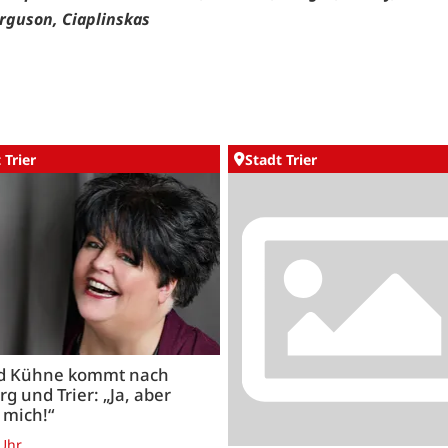
erguson, Ciaplinskas
 Trier
Stadt Trier
id Kühne kommt nach
rg und Trier: „Ja, aber
 mich!“
 Uhr