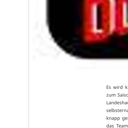
Es wird k
zum Sais
Landeshau
selbstern
knapp ges
das Team 