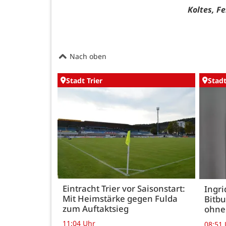
Koltes, F
Nach oben
Stadt Trier
Stadt
Eintracht Trier vor Saisonstart:
Ingr
Mit Heimstärke gegen Fulda
Bitbu
zum Auftaktsieg
ohne
11:04 Uhr
08:51