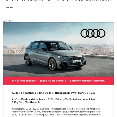
... …