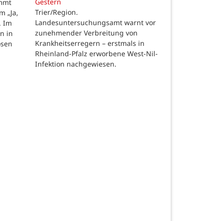
Gestern
ommt
Trier/Region.
m „Ja,
Landesuntersuchungsamt warnt vor
. Im
zunehmender Verbreitung von
n in
Krankheitserregern – erstmals in
osen
Rheinland-Pfalz erworbene West-Nil-
Infektion nachgewiesen.