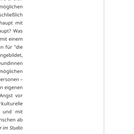
 möglichen
chließlich
haupt mit
aupt? Was
 mit einem
n für "die
ingebildet,
eundinnen
möglichen
 Personen –
en eigenen
Angst vor
ulturelle
n und mit
enschen ab
r im Studio