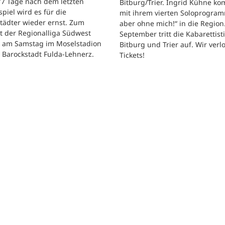
 77 Tage nach dem letzten
Bitburg/Trier. Ingrid Kühne k
tspiel wird es für die
mit ihrem vierten Soloprogram
tädter wieder ernst. Zum
aber ohne mich!“ in die Region
t der Regionalliga Südwest
September tritt die Kabarettisti
t am Samstag im Moselstadion
Bitburg und Trier auf. Wir verl
 Barockstadt Fulda-Lehnerz.
Tickets!