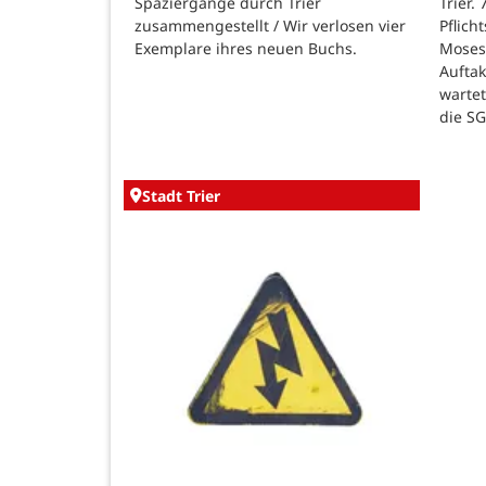
Spaziergänge durch Trier
Trier.
zusammengestellt / Wir verlosen vier
Pflich
Exemplare ihres neuen Buchs.
Moses
Auftak
warte
die SG
Stadt Trier