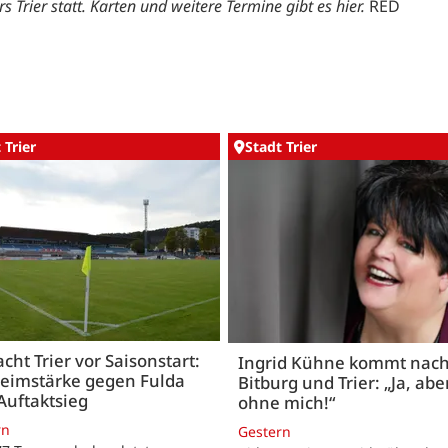
s Trier statt. Karten und weitere Termine gibt es
hier.
RED
 Trier
Stadt Trier
acht Trier vor Saisonstart:
Ingrid Kühne kommt nac
Heimstärke gegen Fulda
Bitburg und Trier: „Ja, abe
Auftaktsieg
ohne mich!“
rn
Gestern