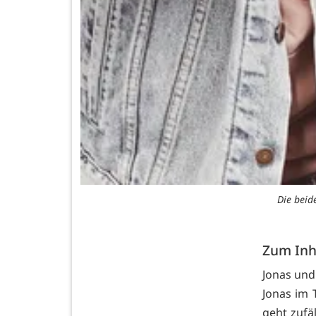
Die beid
Zum Inh
Jonas und
Jonas im 
geht zufäl