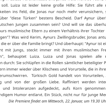
 soll. Luiza ist leider keine große Hilfe: Sie führt alle
keiten ins Feld, die Jonas nur noch mehr verunsichern, s
 über "diese Türken" bestens Bescheid. Darf Aynur über
utschen Jungen zusammen sein? Und will sie das überh
urs muslimische Eltern zu einem Verhältnis ihrer Tochter
gen"? Was wird Kerim, Aynurs Zwillingsbruder, Jonas antu
die er über die Familie bringt? Und überhaupt: "Aynur ist e
cht mit Jungs, steckt immer mit ihren muslimischen Fr
", behauptet Luiza. Luiza und Jonas spielen alle 
n durch: Sie schlüpfen in die Rollen sämtlicher beteiligter
ern immer wieder über Klischees und Vorurteile, die in ihr
erumschwirren. Türkisch Gold handelt von Vorurteilen, 
g und von der großen Liebe. Raffiniert werden interk
le und Intoleranzen aufgedeckt, aufs Korn genomme
ndigem Humor entlarvt. Ein Stück, nicht nur für junge M
ren.
Die Premiere findet am Mittwoch, 22. Januar, um 19.30 Uh