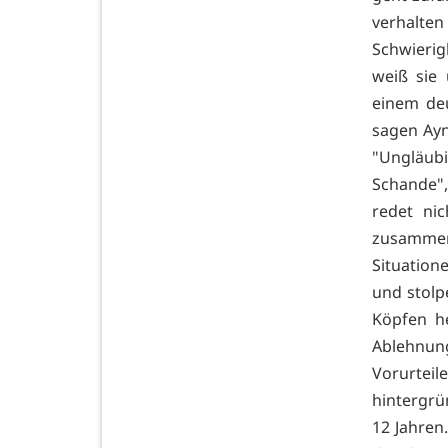
verhalten
Schwierig
weiß sie
einem de
sagen Ayn
"Ungläubi
Schande", 
redet ni
zusammen
Situatione
und stolp
Köpfen h
Ablehnun
Vorurtei
hintergrü
12 Jah