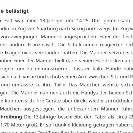
ge belästigt
n Fall war eine 13-Jährige um 14.25 Uhr gemeinsam 
ndin im Zug von Saarburg nach Serrig unterwegs. Im Zug 
von zwei jungen Männern angesprochen. Einer der beid
 der andere Französisch. Die Schülerinnen reagierten nic
die Fragen nicht verstanden hatten. Die Männer setzten si
nüber. Einer der Männer hielt dann seinen Handrücken an
ährigen, um zu demonstrieren, dass er kalte Hände hab
 sich nach vorne und schob seinen Arm zwischen Sitz und 
 und umfasste so ihre Taille. Das Mädchen wehrte sich
gen. Die Männer nahmen auch die Handys der beiden Sch
ie konnten sich ihre Geräte aber direkt wieder zurückholen
 Mädchen ausgestiegen, die unbekannten Männer fuhre
chreibung
Die 13-Jährige beschreibt den Täter als circa 25
1.70 Meter groß. Er soll dunkle Kleidung getragen haben 
are sowie einen Drei-Tage-Bart haben. Den zweiten Mann 