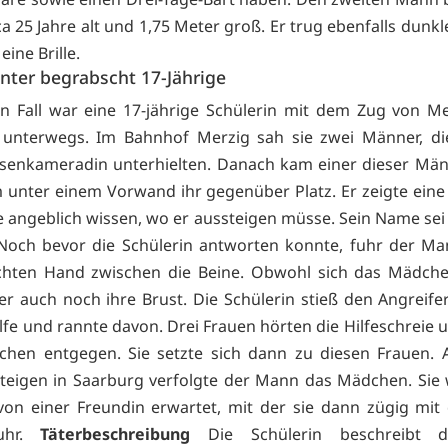
rca 25 Jahre alt und 1,75 Meter groß. Er trug ebenfalls dunk
eine Brille.
ter begrabscht 17-Jährige
n Fall war eine 17-jährige Schülerin mit dem Zug von M
 unterwegs. Im Bahnhof Merzig sah sie zwei Männer, die
ssenkameradin unterhielten. Danach kam einer dieser Män
unter einem Vorwand ihr gegenüber Platz. Er zeigte eine
e angeblich wissen, wo er aussteigen müsse. Sein Name sei
 Noch bevor die Schülerin antworten konnte, fuhr der Ma
echten Hand zwischen die Beine. Obwohl sich das Mädche
er auch noch ihre Brust. Die Schülerin stieß den Angreifer
ilfe und rannte davon. Drei Frauen hörten die Hilfeschreie
hen entgegen. Sie setzte sich dann zu diesen Frauen. 
teigen in Saarburg verfolgte der Mann das Mädchen. Sie
on einer Freundin erwartet, mit der sie dann zügig mi
uhr.
Täterbeschreibung
Die Schülerin beschreibt d