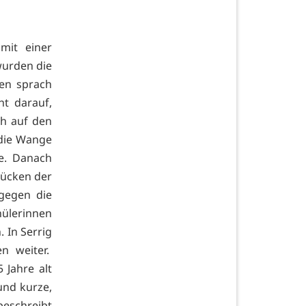
mit einer
wurden die
en sprach
ht darauf,
ch auf den
 die Wange
e. Danach
Rücken der
 gegen die
ülerinnen
. In Serrig
n weiter.
 Jahre alt
und kurze,
beschreibt