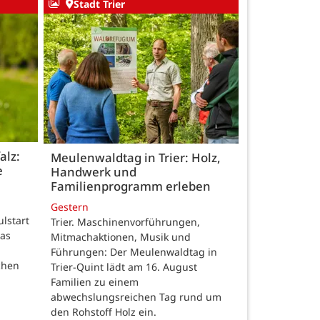
Stadt Trier
alz:
Meulenwaldtag in Trier: Holz,
e
Handwerk und
Familienprogramm erleben
Gestern
ulstart
Trier. Maschinenvorführungen,
das
Mitmachaktionen, Musik und
Führungen: Der Meulenwaldtag in
chen
Trier-Quint lädt am 16. August
Familien zu einem
abwechslungsreichen Tag rund um
den Rohstoff Holz ein.