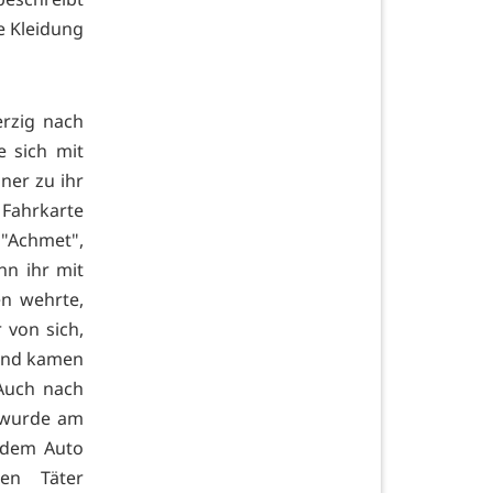
le Kleidung
erzig nach
 sich mit
ner zu ihr
 Fahrkarte
 "Achmet",
nn ihr mit
n wehrte,
 von sich,
 und kamen
Auch nach
 wurde am
t dem Auto
en Täter