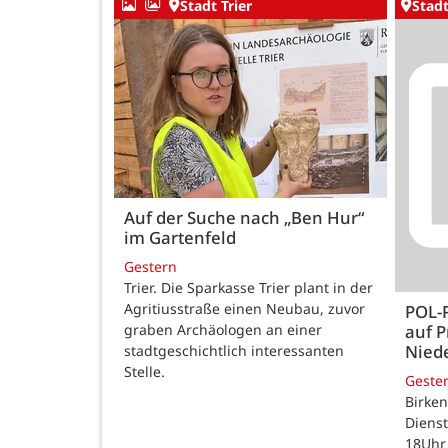
Stadt Trier
Stadt
Auf der Suche nach „Ben Hur“
im Gartenfeld
Gestern
Trier. Die Sparkasse Trier plant in der
Agritiusstraße einen Neubau, zuvor
POL-
auf P
graben Archäologen an einer
Nied
stadtgeschichtlich interessanten
Stelle.
Geste
Birken
Dienst
18Uhr 