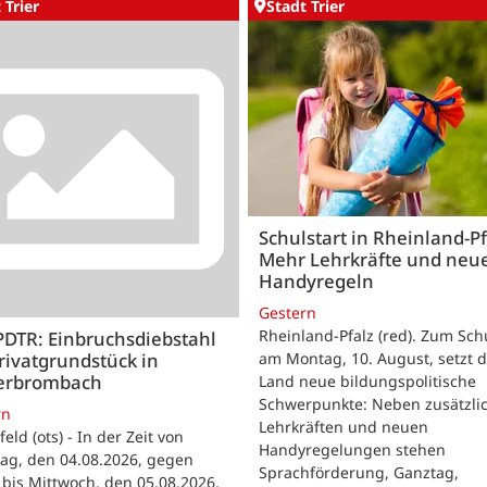
 Trier
Stadt Trier
Schulstart in Rheinland-Pf
Mehr Lehrkräfte und neu
Handyregeln
Gestern
Rheinland-Pfalz (red). Zum Sch
PDTR: Einbruchsdiebstahl
rivatgrundstück in
am Montag, 10. August, setzt 
erbrombach
Land neue bildungspolitische
Schwerpunkte: Neben zusätzli
rn
Lehrkräften und neuen
feld (ots) - In der Zeit von
Handyregelungen stehen
ag, den 04.08.2026, gegen
Sprachförderung, Ganztag,
bis Mittwoch, den 05.08.2026,