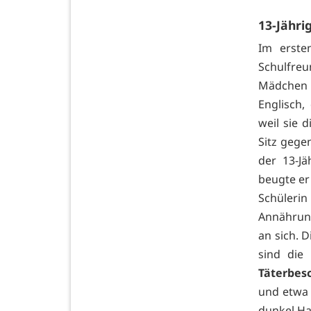
13-Jähri
Im erste
Schulfreu
Mädchen 
Englisch,
weil sie 
Sitz gege
der 13-J
beugte er
Schülerin
Annährun
an sich. D
sind die
Täterbes
und etwa 
dunkel Ha