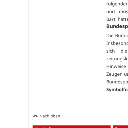
folgender
und musk
Bart, hat
Bundespo
Die Bunde
Insbesond
sich di
zeitungsl
Hinweise 
Zeugen um
Bundes
Symbolfo
Nach oben