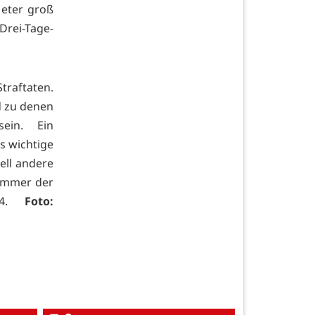
Meter groß
rei-Tage-
traftaten.
d zu denen
ein. Ein
s wichtige
ell andere
nummer der
364.
Foto: