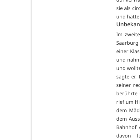
sie als ci
und hatte 
Unbekann
Im zweite
Saarburg
einer Kla
und nahm 
und wollt
sagte er.
seiner r
berührte 
rief um H
dem Mädc
dem Auss
Bahnhof v
davon f