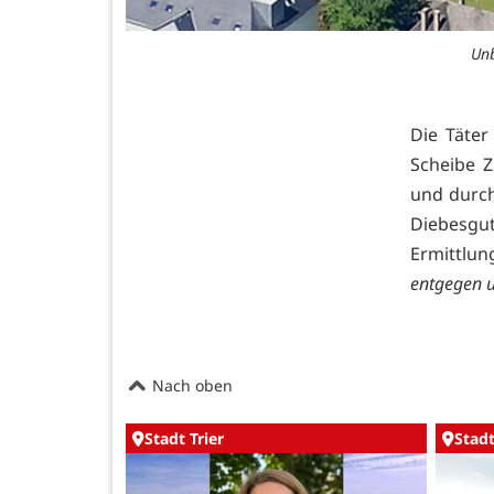
Unb
Die Täter
Scheibe 
und durch
Diebesgut
Ermittl
entgegen u
Nach oben
Stadt Trier
Stadt