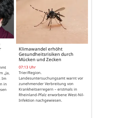
h
r
Klimawandel erhöht
Gesundheitsrisiken durch
Mücken und Zecken
07:13 Uhr
ommt
Trier/Region.
m „Ja,
Landesuntersuchungsamt warnt vor
. Im
zunehmender Verbreitung von
n in
Krankheitserregern – erstmals in
osen
Rheinland-Pfalz erworbene West-Nil-
Infektion nachgewiesen.