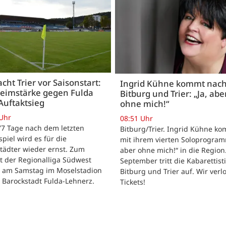
acht Trier vor Saisonstart:
Ingrid Kühne kommt nac
Heimstärke gegen Fulda
Bitburg und Trier: „Ja, abe
Auftaktsieg
ohne mich!“
 Uhr
08:51 Uhr
 77 Tage nach dem letzten
Bitburg/Trier. Ingrid Kühne k
tspiel wird es für die
mit ihrem vierten Soloprogram
tädter wieder ernst. Zum
aber ohne mich!“ in die Region
t der Regionalliga Südwest
September tritt die Kabarettisti
t am Samstag im Moselstadion
Bitburg und Trier auf. Wir verl
 Barockstadt Fulda-Lehnerz.
Tickets!