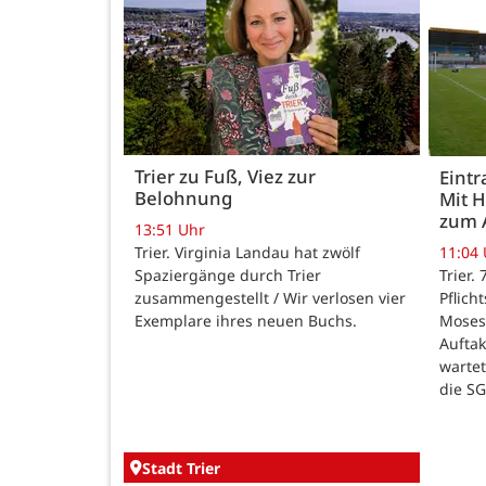
Trier zu Fuß, Viez zur
Eintr
Belohnung
Mit 
zum 
13:51 Uhr
Trier. Virginia Landau hat zwölf
11:04
Spaziergänge durch Trier
Trier.
zusammengestellt / Wir verlosen vier
Pflich
Exemplare ihres neuen Buchs.
Moses
Auftak
warte
die SG
Stadt Trier