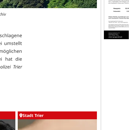
chiv
eschlagene
 umstellt
 möglichen
ei hat die
lizei Trier
Stadt Trier