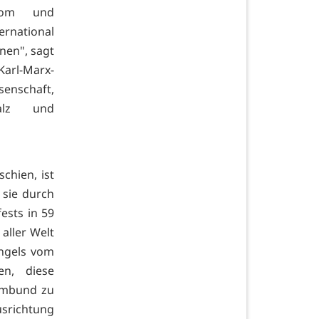
Dom und
ernational
nen", sagt
arl-Marx-
senschaft,
alz und
chien, ist
 sie durch
ests in 59
aller Welt
ngels vom
n, diese
imbund zu
usrichtung