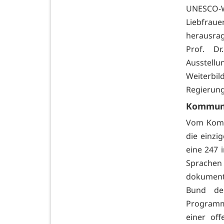
UNESCO
Liebfraue
herausrag
Prof. Dr
Ausstellu
Weiter
Regierung
Kommuni
Vom Kommu
die einzi
eine 247 
Sprachen 
dokument
Bund de
Programm
einer off