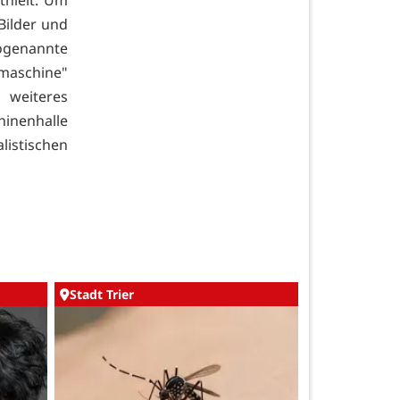
Bilder und
ogenannte
xmaschine"
n weiteres
hinenhalle
istischen
Stadt Trier