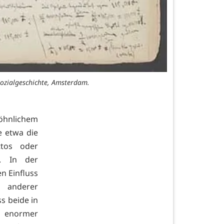
Sozialgeschichte, Amsterdam.
öhnlichem
e etwa die
ttos oder
. In der
n Einfluss
d anderer
s beide in
r enormer