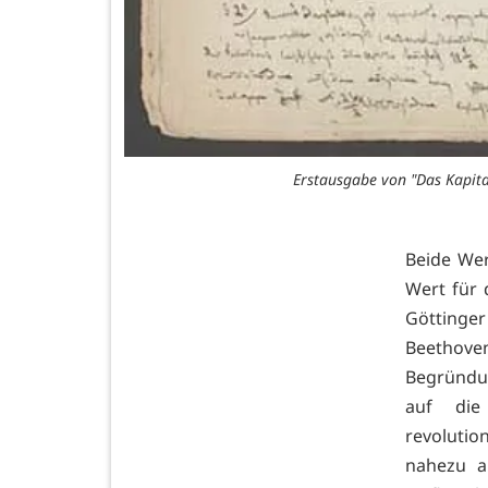
Erstausgabe von "Das Kapita
Beide We
Wert für 
Göttinge
Beethov
Begründun
auf die 
revolutio
nahezu a