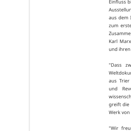
Einfluss 
Ausstellu
aus dem I
zum erste
Zusammen 
Karl Marx
und ihren
"Dass zw
Weltdoku
aus Trier
und Revo
wissensch
greift di
Werk von 
"Wir fre