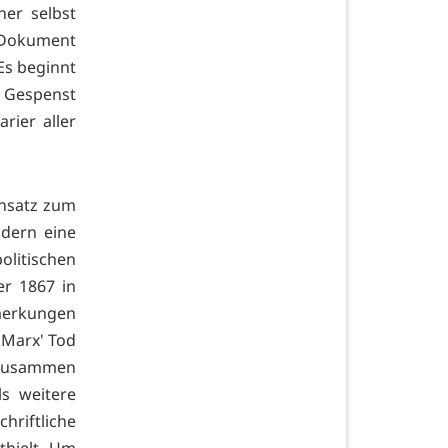
ner selbst
 Dokument
Es beginnt
s Gespenst
ier aller
ensatz zum
ndern eine
olitischen
er 1867 in
nmerkungen
 Marx' Tod
d zusammen
s weitere
hriftliche
thielt. Um