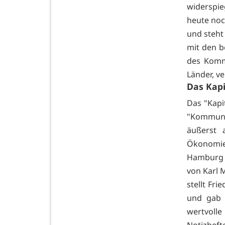
widerspie
heute no
und steht
mit den b
des Komm
Länder, ve
Das Kapi
Das "Kapi
"Kommunis
äußerst a
Ökonomie"
Hamburg e
von Karl 
stellt Fr
und gab 
wertvolle
Notizheft