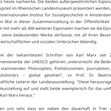
bis heute nachwirke. Die beiden außergewöhnlichen Expona
ngsteil im Rheinischen Landesmuseum präsentiert werde
nternationalen Institut für Sozialgeschichte in Amsterda
n Mal in dieser Zusammenstellung in der Öffentlichkeit
mit mehr als 400 weiteren Exponaten machen sie die Epoc
 seine bedeutenden Werke verfasste, mit all ihren Beso
 wirtschaftlichen und sozialen Umbrüchen lebendig.
ei der bekanntesten Schriften von Karl Marx seit
mentenerbe der UNESCO gehören, unterstreicht die Bede
 stammenden Philosophen, Politökonomen, Journalisten, 
lutionärs – global gesehen", so Prof. Dr. Beatrix
aftliche Leiterin der Landesausstellung. "Diese herausrag
e Ausstellung auf und stellt beide exemplarisch für das um
Karl Marx heraus."
uen uns sehr, dass wir neben den dauerhaft in Trier v