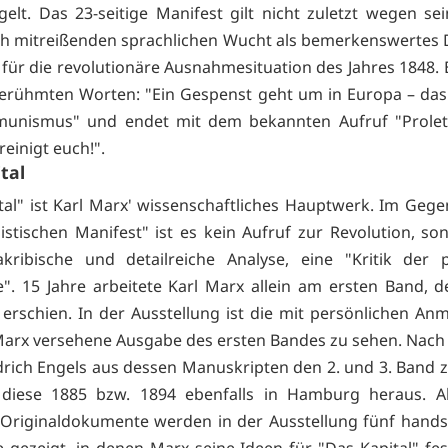
gelt. Das 23-seitige Manifest gilt nicht zuletzt wegen sei
ch mitreißenden sprachlichen Wucht als bemerkenswertes
 für die revolutionäre Ausnahmesituation des Jahres 1848. 
erühmten Worten: "Ein Gespenst geht um in Europa – da
unismus" und endet mit dem bekannten Aufruf "Proletar
reinigt euch!".
tal
tal" ist Karl Marx' wissenschaftliches Hauptwerk. Im Geg
tischen Manifest" ist es kein Aufruf zur Revolution, so
kribische und detailreiche Analyse, eine "Kritik der p
. 15 Jahre arbeitete Karl Marx allein am ersten Band, d
rschien. In der Ausstellung ist die mit persönlichen A
Marx versehene Ausgabe des ersten Bandes zu sehen. Nach
iedrich Engels aus dessen Manuskripten den 2. und 3. Ban
diese 1885 bzw. 1894 ebenfalls in Hamburg heraus. Al
 Originaldokumente werden in der Ausstellung fünf handsc
e gezeigt, in denen Marx seine Ideen für "Das Kapital" fes