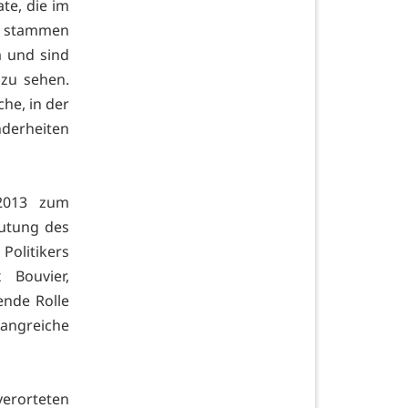
te, die im
n, stammen
m und sind
 zu sehen.
he, in der
nderheiten
 2013 zum
utung des
Politikers
 Bouvier,
ende Rolle
fangreiche
erorteten