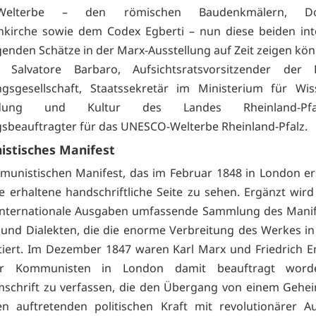
-Welterbe – den römischen Baudenkmälern, 
nkirche sowie dem Codex Egberti – nun diese beiden int
enden Schätze in der Marx-Ausstellung auf Zeit zeigen kön
. Salvatore Barbaro, Aufsichtsratsvorsitzender der K
ngsgesellschaft, Staatssekretär im Ministerium für Wis
bildung und Kultur des Landes Rheinland-Pf
sbeauftragter für das UNESCO-Welterbe Rheinland-Pfalz.
stisches Manifest
nistischen Manifest, das im Februar 1848 in London ers
ge erhaltene handschriftliche Seite zu sehen. Ergänzt wird
internationale Ausgaben umfassende Sammlung des Manif
und Dialekten, die die enorme Verbreitung des Werkes in 
iert. Im Dezember 1847 waren Karl Marx und Friedrich E
r Kommunisten in London damit beauftragt worde
schrift zu verfassen, die den Übergang von einem Gehe
en auftretenden politischen Kraft mit revolutionärer A