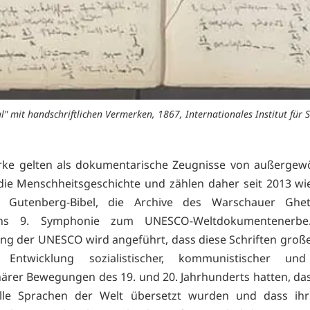
l" mit handschriftlichen Vermerken, 1867, Internationales Institut für 
rke gelten als dokumentarische Zeugnisse von außergew
die Menschheitsgeschichte und zählen daher seit 2013 wi
r Gutenberg-Bibel, die Archive des Warschauer Ghe
ens 9. Symphonie zum UNESCO-Weltdokumentenerbe
g der UNESCO wird angeführt, dass diese Schriften große
Entwicklung sozialistischer, kommunistischer un
närer Bewegungen des 19. und 20. Jahrhunderts hatten, das
lle Sprachen der Welt übersetzt wurden und dass ih