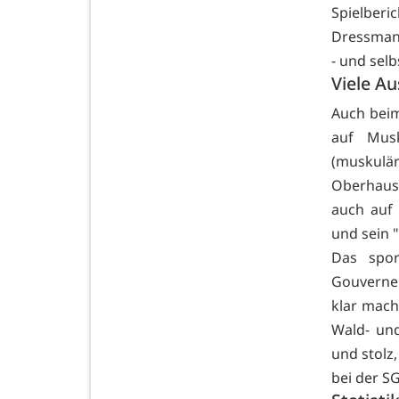
Spielber
Dressman 
- und sel
Viele Au
Auch beim
auf Musk
(muskulär
Oberhaus
auch auf 
und sein 
Das spor
Gouverneu
klar mach
Wald- un
und stolz,
bei der S