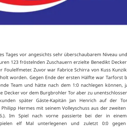
es Tages vor angesichts sehr überschaubarem Niveau und
ren 123 fröstelnden Zuschauern erzielte Benedikt Decker 
r Foulelfmeter. Zuvor war Fabrice Schirra von Kuss Kunzi
holt worden. Gegen Ende der ersten Hälfte war Tarforst b
ende Team und hätte nach dem 1:0 nachlegen können, j
te Decker vor dem Burgbrohler Tor aber zu unentschlossen 
ekunden später Gäste-Kapitän Jan Henrich auf der Torl
e Philipp Hermes mit seinem Volleyschuss aus der zweiten
6.). Im Spiel nach vorne passierte bei der in eine
spielen elf Mal unterlegenen und zuletzt 0:0 gege