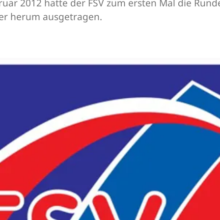
uar 2012 hatte der FSV zum ersten Mal die Runde 
er herum ausgetragen.