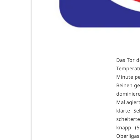
Das Tor d
Temperatu
Minute pe
Beinen ge
dominier
Mal agier
klärte S
scheitert
knapp (5
Oberliga