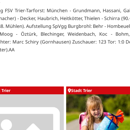
k
ng FSV Trier-Tarforst: München - Grundmann, Hassani, Gal
acher) - Decker, Haubrich, Heitkötter, Thielen - Schirra (90
8. Mühlen). Aufstellung SpVgg Burgbrohl: Behr - Hombeuel 
 Moog - Öztürk, Blechinger, Weidenbach, Koc - Bohm,
chter: Marc Schiry (Gornhausen) Zuschauer: 123 Tor: 1:0 De
ter).AA
 Trier
Stadt Trier