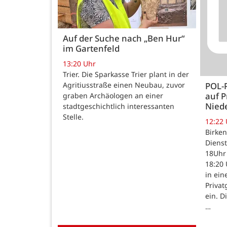
Auf der Suche nach „Ben Hur“
im Gartenfeld
13:20 Uhr
Trier. Die Sparkasse Trier plant in der
Agritiusstraße einen Neubau, zuvor
POL-
auf P
graben Archäologen an einer
Nied
stadtgeschichtlich interessanten
Stelle.
12:22
Birken
Dienst
18Uhr 
18:20 
in ein
Priva
ein. D
…