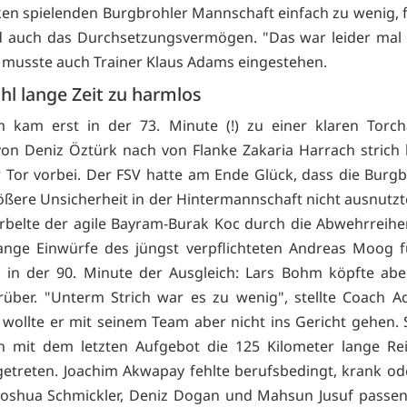
en spielenden Burgbrohler Mannschaft einfach zu wenig, f
d auch das Durchsetzungsvermögen. "Das war leider mal 
 musste auch Trainer Klaus Adams eingestehen.
hl lange Zeit zu harmlos
m kam erst in der 73. Minute (!) zu einer klaren Torch
von Deniz Öztürk nach von Flanke Zakaria Harrach stric
r Tor vorbei. Der FSV hatte am Ende Glück, dass die Burgb
ßere Unsicherheit in der Hintermannschaft nicht ausnutz
rbelte der agile Bayram-Burak Koc durch die Abwehrreihe
ange Einwürfe des jüngst verpflichteten Andreas Moog f
 in der 90. Minute der Ausgleich: Lars Bohm köpfte abe
über. "Unterm Strich war es zu wenig", stellte Coach A
t wollte er mit seinem Team aber nicht ins Gericht gehen. S
n mit dem letzten Aufgebot die 125 Kilometer lange Rei
etreten. Joachim Akwapay fehlte berufsbedingt, krank ode
Joshua Schmickler, Deniz Dogan und Mahsun Jusuf passen