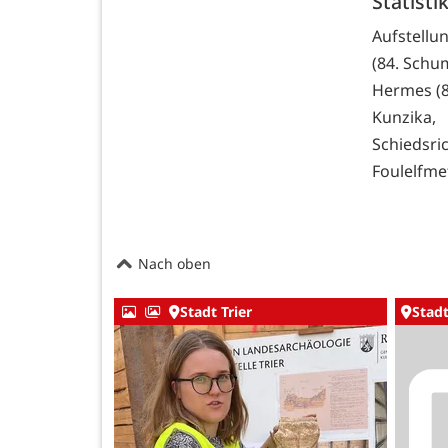
Statisti
Aufstellu
(84. Schum
Hermes (8
Kunzika,
Schiedsri
Foulelfme
Nach oben
Stadt Trier
Stadt