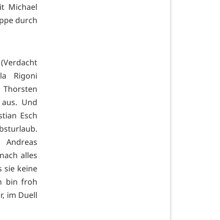
t Michael
ippe durch
 (Verdacht
la Rigoni
h Thorsten
 aus. Und
stian Esch
bsturlaub.
r Andreas
nach alles
 sie keine
 bin froh
r, im Duell