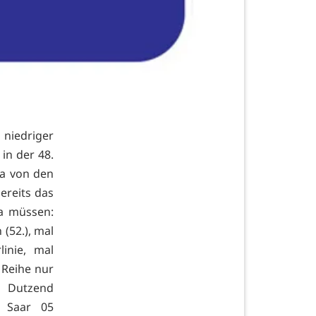
 niedriger
in der 48.
ka von den
ereits das
a müssen:
(52.), mal
inie, mal
 Reihe nur
m Dutzend
n Saar 05