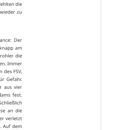
ehlten die
wieder zu
ance: Der
h knapp am
rohler die
ten. Immer
n des FSV,
ür Gefahr.
r aus vier
dams fest.
chließlich
se an die
r verletzt
. Auf dem