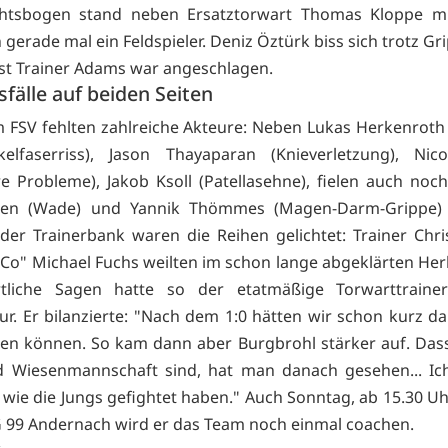
ichtsbogen stand neben Ersatztorwart Thomas Kloppe mi
gerade mal ein Feldspieler. Deniz Öztürk biss sich trotz Gr
bst Trainer Adams war angeschlagen.
sfälle auf beiden Seiten
 FSV fehlten zahlreiche Akteure: Neben Lukas Herkenroth
elfaserriss), Jason Thayaparan (Knieverletzung), Nico
e Probleme), Jakob Ksoll (Patellasehne), fielen auch noc
en (Wade) und Yannik Thömmes (Magen-Darm-Grippe)
der Trainerbank waren die Reihen gelichtet: Trainer Chri
"Co" Michael Fuchs weilten im schon lange abgeklärten Her
tliche Sagen hatte so der etatmäßige Torwarttraine
r. Er bilanzierte: "Nach dem 1:0 hätten wir schon kurz da
en können. So kam dann aber Burgbrohl stärker auf. Dass
d Wiesenmannschaft sind, hat man danach gesehen... Ich
 wie die Jungs gefightet haben." Auch Sonntag, ab 15.30 Uh
G 99 Andernach wird er das Team noch einmal coachen.