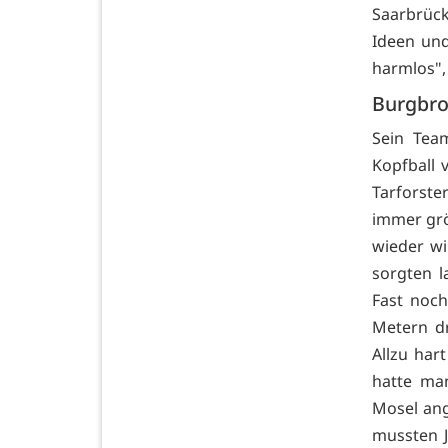
Saarbrück
Ideen un
harmlos",
Burgbro
Sein Tea
Kopfball 
Tarforste
immer grö
wieder wi
sorgten l
Fast noch
Metern dr
Allzu har
hatte ma
Mosel ang
mussten 