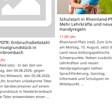
Schulstart in Rheinland-Pf
Mehr Lehrkräfte und neu
Handyregeln
11:09 Uhr
Rheinland-Pfalz (red). Zum Sch
PDTR: Einbruchsdiebstahl
rivatgrundstück in
am Montag, 10. August, setzt 
erbrombach
Land neue bildungspolitische
Schwerpunkte: Neben zusätzli
 Uhr
Lehrkräften und neuen
feld (ots) - In der Zeit von
Handyregelungen stehen
ag, den 04.08.2026, gegen
Sprachförderung, Ganztag,
bis Mittwoch, den 05.08.2026,
Informatik und Schulsport im
Uhr, brachen unbekannte Täter
Mittelpunkt. …
en Gerätecontainer auf einem
tgrundstück in Niederbrombach
ie Täter entwendeten einen ...