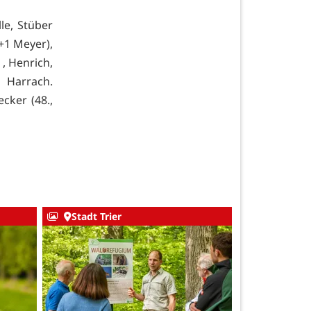
le, Stüber
.+1 Meyer),
, Henrich,
 Harrach.
cker (48.,
Stadt Trier