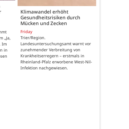
h
r
Klimawandel erhöht
Gesundheitsrisiken durch
Mücken und Zecken
Friday
ommt
Trier/Region.
m „Ja,
Landesuntersuchungsamt warnt vor
. Im
zunehmender Verbreitung von
n in
Krankheitserregern – erstmals in
osen
Rheinland-Pfalz erworbene West-Nil-
Infektion nachgewiesen.