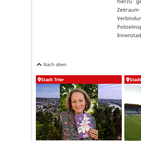
hierzu g
Zeitraum 
Verbind
Polizeiin
Innenstad
Nach oben
Stadt Trier
Stadt