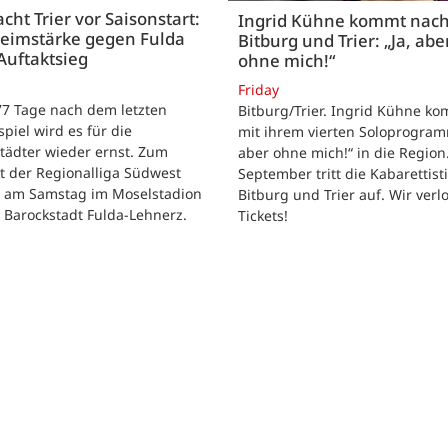
acht Trier vor Saisonstart:
Ingrid Kühne kommt nac
Heimstärke gegen Fulda
Bitburg und Trier: „Ja, abe
Auftaktsieg
ohne mich!“
Friday
 77 Tage nach dem letzten
Bitburg/Trier. Ingrid Kühne k
tspiel wird es für die
mit ihrem vierten Soloprogram
tädter wieder ernst. Zum
aber ohne mich!“ in die Region
t der Regionalliga Südwest
September tritt die Kabarettisti
t am Samstag im Moselstadion
Bitburg und Trier auf. Wir verl
 Barockstadt Fulda-Lehnerz.
Tickets!