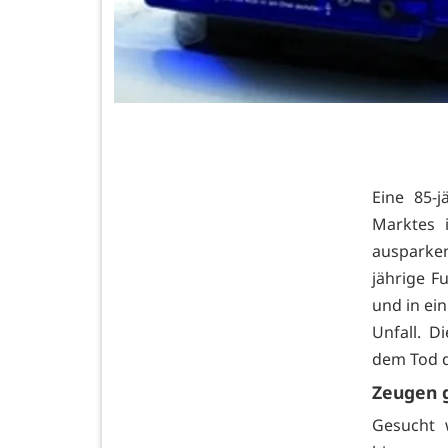
Eine 85-
Marktes 
ausparke
jährige 
und in ei
Unfall. D
dem Tod 
Zeugen 
Gesucht 