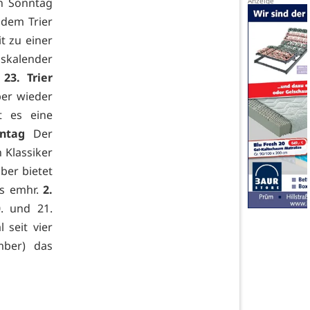
en Sonntag
dem Trier
it zu einer
skalender
.
23. Trier
ber wieder
t es eine
ntag
Der
 Klassiker
ber bietet
es emhr.
2.
. und 21.
seit vier
mber) das