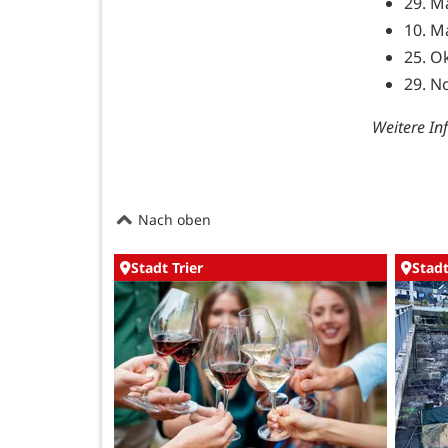
29. M
10. M
25. O
29. N
Weitere In
Nach oben
Stadt Trier
Stadt