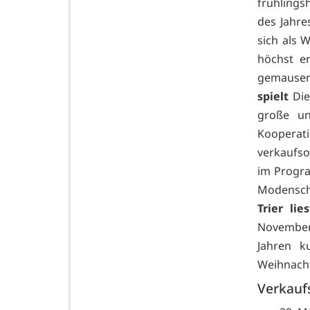
frühlings
des Jahre
sich als W
höchst e
gemauser
spielt
Die
große un
Koopera
verkaufso
im Prog
Modensch
Trier lies
Novembe
Jahren k
Weihnacht
Verkauf