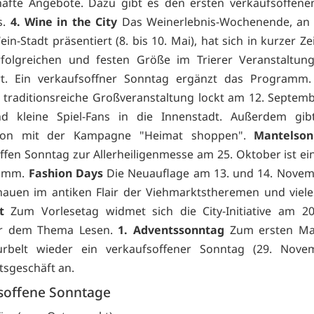
hafte Angebote. Dazu gibt es den ersten verkaufsoffen
s.
4. Wine in the City
Das Weinerlebnis-Wochenende, an 
ein-Stadt präsentiert (8. bis 10. Mai), hat sich in kurzer Ze
rfolgreichen und festen Größe im Trierer Veranstaltung
t. Ein verkaufsoffner Sonntag ergänzt das Programm
 traditionsreiche Großveranstaltung lockt am 12. Septem
d kleine Spiel-Fans in die Innenstadt. Außerdem gib
tion mit der Kampagne "Heimat shoppen".
Mantelson
ffen Sonntag zur Allerheiligenmesse am 25. Oktober ist ein
ramm.
Fashion Days
Die Neuauflage am 13. und 14. Novem
auen im antiken Flair der Viehmarktstheremen und viel
t
Zum Vorlesetag widmet sich die City-Initiative am 20
r dem Thema Lesen.
1. Adventssonntag
Zum ersten Mal 
urbelt wieder ein verkaufsoffener Sonntag (29. Nove
sgeschäft an.
soffene Sonntage