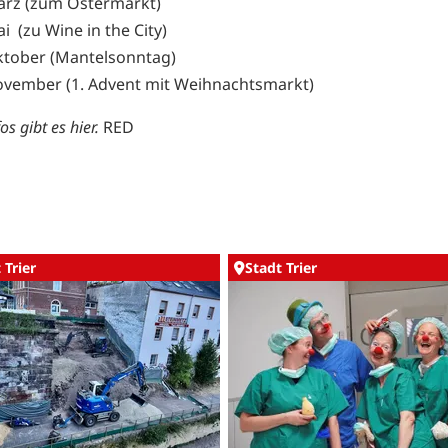
ärz (zum Ostermarkt)
ai (zu Wine in the City)
ktober (Mantelsonntag)
ovember (1. Advent mit Weihnachtsmarkt)
fos gibt es
hier
.
RED
 Trier
Stadt Trier