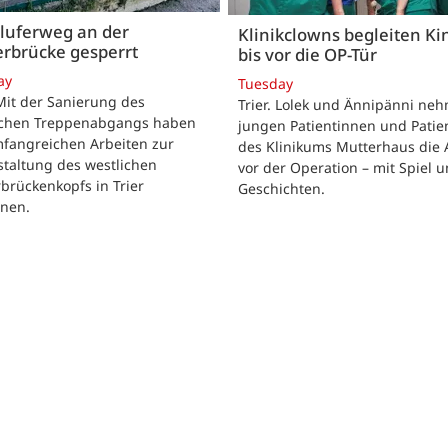
luferweg an der
Klinikclowns begleiten Ki
rbrücke gesperrt
bis vor die OP-Tür
ay
Tuesday
 Mit der Sanierung des
Trier. Lolek und Ännipänni ne
ichen Treppenabgangs haben
jungen Patientinnen und Patie
mfangreichen Arbeiten zur
des Klinikums Mutterhaus die 
taltung des westlichen
vor der Operation – mit Spiel 
brückenkopfs in Trier
Geschichten.
nen.