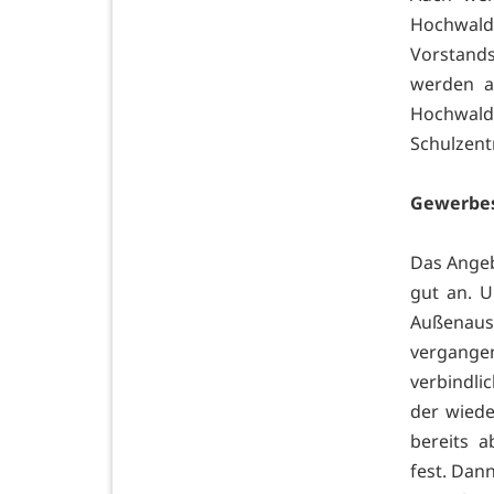
Hochwald
Vorstands
werden al
Hochwal
Schulzent
Gewerbes
Das Angeb
gut an. U
Außenauss
vergangen
verbindli
der wiede
bereits 
fest. Dan