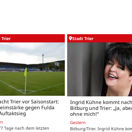
 Trier
Stadt Trier
acht Trier vor Saisonstart:
Ingrid Kühne kommt nac
Heimstärke gegen Fulda
Bitburg und Trier: „Ja, abe
Auftaktsieg
ohne mich!“
rn
Gestern
 77 Tage nach dem letzten
Bitburg/Trier. Ingrid Kühne k