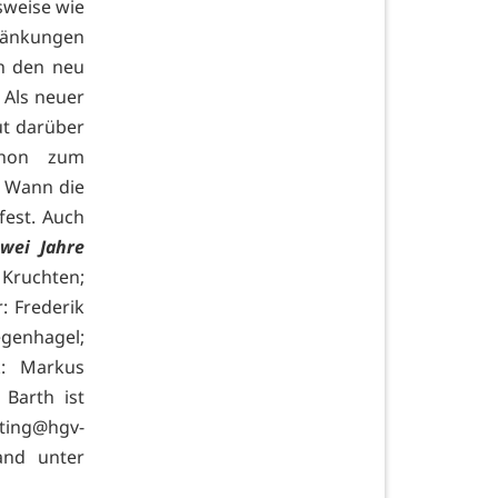
sweise wie
ränkungen
ch den neu
 Als neuer
ut darüber
chon zum
. Wann die
fest. Auch
wei Jahre
 Kruchten;
: Frederik
egenhagel;
k: Markus
 Barth ist
ting@hgv-
and unter