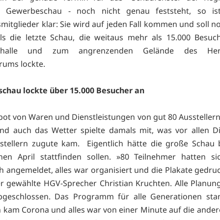
 Gewerbeschau - noch nicht genau feststeht, so ist
mitglieder klar: Sie wird auf jeden Fall kommen und soll n
s die letzte Schau, die weitaus mehr als 15.000 Besuc
dhalle und zum angrenzenden Gelände des Herm
rums lockte.
chau lockte über 15.000 Besucher an
ot von Waren und Dienstleistungen von gut 80 Aussteller
nd auch das Wetter spielte damals mit, was vor allen 
tellern zugute kam. Eigentlich hätte die große Schau 
en April stattfinden sollen. »80 Teilnehmer hatten si
ch angemeldet, alles war organisiert und die Plakate gedruc
r gewählte HGV-Sprecher Christian Kruchten. Alle Planu
abgeschlossen. Das Programm für alle Generationen stan
n kam Corona und alles war von einer Minute auf die andere 