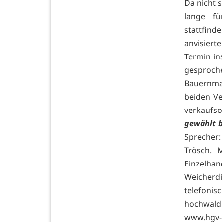
Da nicht 
lange fü
stattfind
anvisiert
Termin in
gesproc
Bauernmar
beiden Ve
verkaufs
gewählt 
Sprecher:
Trösch. M
Einzelha
Weicherdi
telefoni
hochwald
www.hgv-