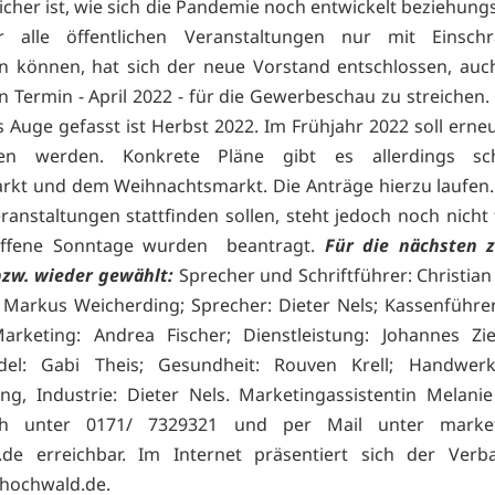
sicher ist, wie sich die Pandemie noch entwickelt beziehung
r alle öffentlichen Veranstaltungen nur mit Einsch
en können, hat sich der neue Vorstand entschlossen, au
en Termin - April 2022 - für die Gewerbeschau zu streichen.
s Auge gefasst ist Herbst 2022. Im Frühjahr 2022 soll erne
hen werden. Konkrete Pläne gibt es allerdings s
kt und dem Weihnachtsmarkt. Die Anträge hierzu laufen
ranstaltungen stattfinden sollen, steht jedoch noch nicht 
offene Sonntage wurden beantragt.
Für die nächsten z
bzw. wieder gewählt:
Sprecher und Schriftführer: Christian
 Markus Weicherding; Sprecher: Dieter Nels; Kassenführer
arketing: Andrea Fischer; Dienstleistung: Johannes Zi
ndel: Gabi Theis; Gesundheit: Rouven Krell; Handwer
ng, Industrie: Dieter Nels. Marketingassistentin Melanie
sch unter 0171/ 7329321 und per Mail unter marke
.de erreichbar. Im Internet präsentiert sich der Verb
hochwald.de.