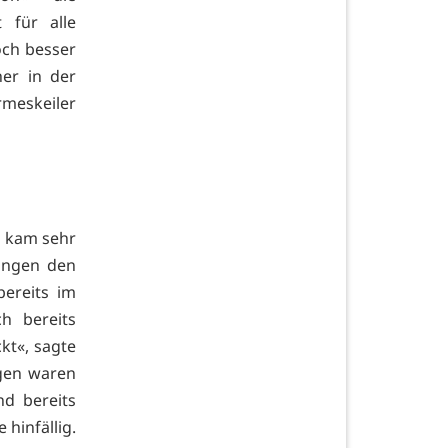
 für alle
och besser
her in der
eskeiler
n kam sehr
Dingen den
bereits im
ch bereits
kt«, sagte
ngen waren
d bereits
hinfällig.