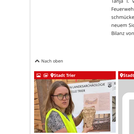
Tanja l.
Feuerweh
schmücke
neuem Sic
Bilanz vo
Nach oben
Stadt Trier
Stadt