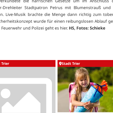
 verkündete die närrischen Gesetze um im Anschluss 
r-Drehleiter Stadtpatron Petrus mit Blumenstrauß und
n. Live-Musik brachte die Menge dann richtig zum tobe
herheitskonzept wurde für einen reibungslosen Ablauf ge
n Feuerwehr und Polizei geht es
hier.
HS, Fotos: Schieke
 Trier
Stadt Trier