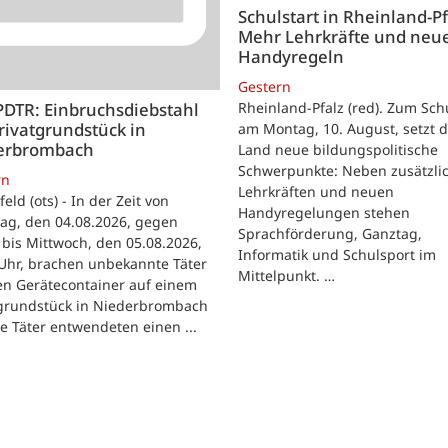
Schulstart in Rheinland-Pf
Mehr Lehrkräfte und neu
Handyregeln
Gestern
Rheinland-Pfalz (red). Zum Sch
PDTR: Einbruchsdiebstahl
rivatgrundstück in
am Montag, 10. August, setzt 
erbrombach
Land neue bildungspolitische
Schwerpunkte: Neben zusätzli
rn
Lehrkräften und neuen
feld (ots) - In der Zeit von
Handyregelungen stehen
ag, den 04.08.2026, gegen
Sprachförderung, Ganztag,
bis Mittwoch, den 05.08.2026,
Informatik und Schulsport im
Uhr, brachen unbekannte Täter
Mittelpunkt. …
en Gerätecontainer auf einem
tgrundstück in Niederbrombach
ie Täter entwendeten einen ...