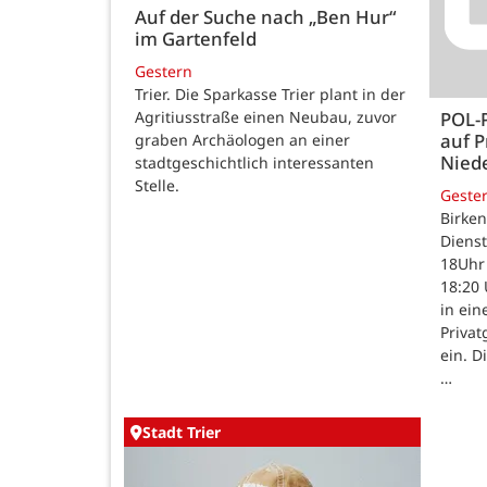
Auf der Suche nach „Ben Hur“
im Gartenfeld
Gestern
Trier. Die Sparkasse Trier plant in der
Agritiusstraße einen Neubau, zuvor
POL-
auf P
graben Archäologen an einer
Nied
stadtgeschichtlich interessanten
Stelle.
Geste
Birken
Dienst
18Uhr 
18:20 
in ein
Priva
ein. D
…
Stadt Trier