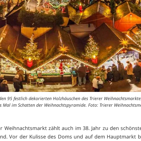
en 95 festlich dekorierten Holzhäuschen des Trierer Weihnachtsmarktes
s Mal im Schatten der Weihnachtspyramide. Foto: Trierer Weihnachts
er Weihnachtsmarkt zählt auch im 38. Jahr zu den schönst
and. Vor der Kulisse des Doms und auf dem Hauptmarkt b