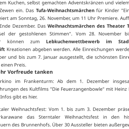
em Kuchen, selbst gemachten Adventskränzen und vielem
 Zewen ein. Das
Tufa-Weihnachtsmärchen
für Kinder "Ei
eiert am Sonntag, 26. November, um 11 Uhr Premiere. Au
 Ende Dezember. Das
Weihnachtsmärchen des Theater T
sel der gestohlenen Stimmen". Vom 28. November b
er können zum
Lebkuchenwettbewerb im Sta
ift
Kreationen abgeben werden. Alle Einreichungen werd
er und bis zum 7. Januar ausgestellt, die schönsten Ein
einen Preis.
hr Vorfreude tanken
erkino im Frankenturm: Ab dem 1. Dezember insges
hrungen des Kultfilms "Die Feuerzangenbowle" mit Hein
Infos gibt es
hier.
taler Weihnachtsfest: Vom 1. bis zum 3. Dezember präse
urkarawane das Sterntaler Weihnachtsfest in den his
ern des Brunnenhofs. Über 30 Aussteller bieten außerge