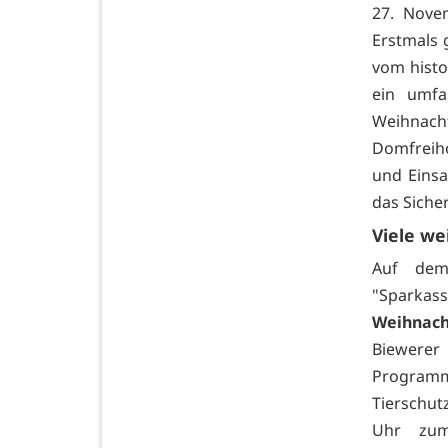
27. Nove
Erstmals 
vom histo
ein umf
Weihnacht
Domfreiho
und Einsa
das Sicher
Viele we
Auf dem
"Sparkas
Weihnac
Biewerer
Program
Tierschut
Uhr zu