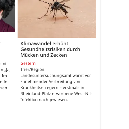
h
r
Klimawandel erhöht
Gesundheitsrisiken durch
Mücken und Zecken
Gestern
ommt
Trier/Region.
m „Ja,
Landesuntersuchungsamt warnt vor
. Im
zunehmender Verbreitung von
n in
Krankheitserregern – erstmals in
osen
Rheinland-Pfalz erworbene West-Nil-
Infektion nachgewiesen.