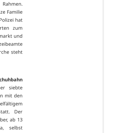
n Rahmen.
ze Familie
olizei hat
hrten zum
tmarkt und
izeibeamte
rche steht
schuhbahn
er siebte
n mit den
lfältigem
att. Der
ber, ab 13
a, selbst