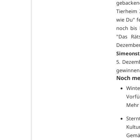
gebacken
Tierheim
wie Du" f
noch bis
"Das Rät
Dezemb
Simeonst
5. Dezemb
gewinnen 
Noch me
Wint
Vorfü
Mehr 
Stern
Kult
Gemäu