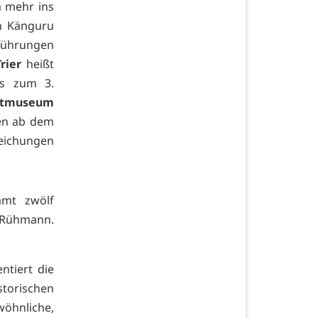
 mehr ins
n Känguru
fführungen
rier
heißt
is zum 3.
dtmuseum
en ab dem
reichungen
amt zwölf
z Rühmann.
ntiert die
torischen
wöhnliche,