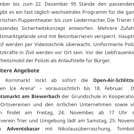
mber bis zum 22. Dezember 95 Stände den passende
gibt es ein fast täglich wechselndes
Programm für die gan
rischen Puppentheater bis zum Liedermacher. Die Trierer P
assendes
Sicherheitskonzept entworfen. Mehrere Zufa
smarktgelände sind mit Betonbarrieren versperrt. Haup
f werden per Videotechnik überwacht. Uniformierte Pol
tzkräfte in Zivil werden vor Ort sein. Vor der Liebfrauenki
heitsmobil der Polizei als Anlaufstelle für Bürger.
itere Angebote
 Kornmarkt lockt ab sofort die
Open-Air-Schlitt
sen Ice Arena" – voraussichtlich bis 18. Februar. D
htsmarkt am Biewerbach
der Grundschule in Kooperatio
 Ortsvereinen und den örtlichen Unternehmen sowie vie
m findet am Freitag, 24. November, ab 17 Uhr st
zverein Trier und Umgebung lädt am Samstag, 25. Novem
m
Adventsbasar
mit Nikolausüberraschung, Tombol