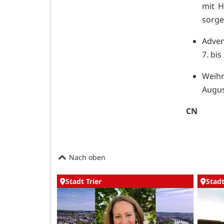
mit H
sorge
Adven
7. bi
Weih
Augus
CN
Nach oben
Stadt Trier
Stadt