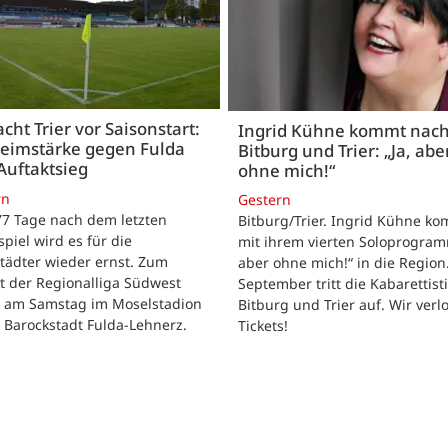
acht Trier vor Saisonstart:
Ingrid Kühne kommt nac
Heimstärke gegen Fulda
Bitburg und Trier: „Ja, abe
Auftaktsieg
ohne mich!“
rn
Gestern
 77 Tage nach dem letzten
Bitburg/Trier. Ingrid Kühne k
tspiel wird es für die
mit ihrem vierten Soloprogram
tädter wieder ernst. Zum
aber ohne mich!“ in die Region
t der Regionalliga Südwest
September tritt die Kabarettisti
t am Samstag im Moselstadion
Bitburg und Trier auf. Wir verl
 Barockstadt Fulda-Lehnerz.
Tickets!