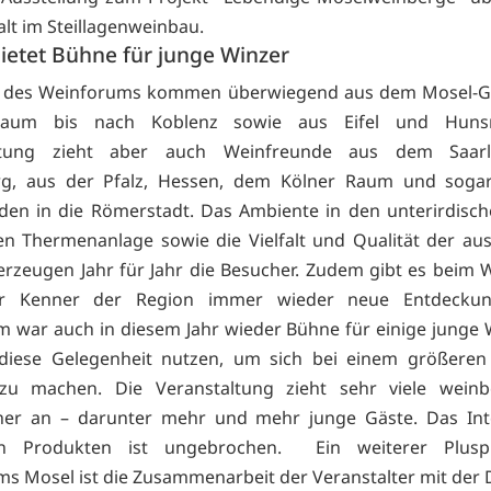
alt im Steillagenweinbau.
ietet Bühne für junge Winzer
e des Weinforums kommen überwiegend aus dem Mosel-G
 Raum bis nach Koblenz sowie aus Eifel und Hunsr
altung zieht aber auch Weinfreunde aus dem Saarl
g, aus der Pfalz, Hessen, dem Kölner Raum und soga
den in die Römerstadt. Das Ambiente in den unterirdisc
en Thermenanlage sowie die Vielfalt und Qualität der aus
rzeugen Jahr für Jahr die Besucher. Zudem gibt es beim
ür Kenner der Region immer wieder neue Entdecku
 war auch in diesem Jahr wieder Bühne für einige junge W
 diese Gelegenheit nutzen, um sich bei einem größeren
zu machen. Die Veranstaltung zieht sehr viele weinbe
her an – darunter mehr und mehr junge Gäste. Das Int
en Produkten ist ungebrochen. Ein weiterer Plus
s Mosel ist die Zusammenarbeit der Veranstalter mit der