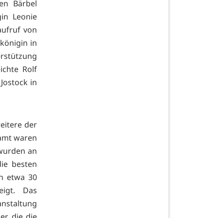
en Bärbel
gin Leonie
ufruf von
königin in
erstützung
ichte Rolf
 Jostock in
eitere der
samt waren
 wurden an
die besten
n etwa 30
igt. Das
nstaltung
er die die