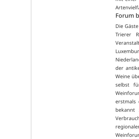
Artenvielf
Forum b
Die Gäst
Trierer
Veranst
Luxembur
Niederlan
der antik
Weine übe
selbst f
Weinforum
erstmals
bekannt 
Verbrauc
regional
Weinforum