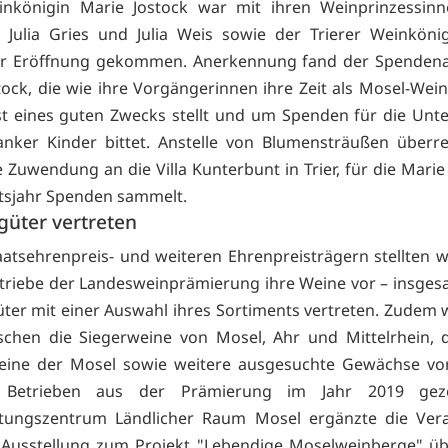
inkönigin Marie Jostock war mit ihren Weinprinzessinn
, Julia Gries und Julia Weis sowie der Trierer Weinköni
ur Eröffnung gekommen. Anerkennung fand der Spendena
tock, die wie ihre Vorgängerinnen ihre Zeit als Mosel-Wein
t eines guten Zwecks stellt und um Spenden für die Unt
nker Kinder bittet. Anstelle von Blumensträußen überre
 Zuwendung an die Villa Kunterbunt in Trier, für die Marie
tsjahr Spenden sammelt.
güter vertreten
atsehrenpreis- und weiteren Ehrenpreisträgern stellten w
triebe der Landesweinprämierung ihre Weine vor – insge
ter mit einer Auswahl ihres Sortiments vertreten. Zudem
chen die Siegerweine von Mosel, Ahr und Mittelrhein, 
ine der Mosel sowie weitere ausgesuchte Gewächse vo
n Betrieben aus der Prämierung im Jahr 2019 geze
istungszentrum Ländlicher Raum Mosel ergänzte die Vera
 Ausstellung zum Projekt "Lebendige Moselweinberge" üb