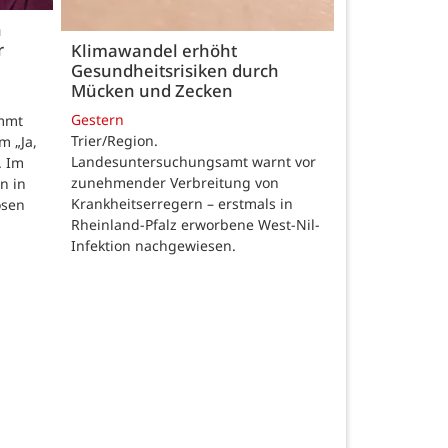
h
r
Klimawandel erhöht
Gesundheitsrisiken durch
Mücken und Zecken
Gestern
ommt
Trier/Region.
m „Ja,
Landesuntersuchungsamt warnt vor
. Im
zunehmender Verbreitung von
n in
Krankheitserregern – erstmals in
osen
Rheinland-Pfalz erworbene West-Nil-
Infektion nachgewiesen.