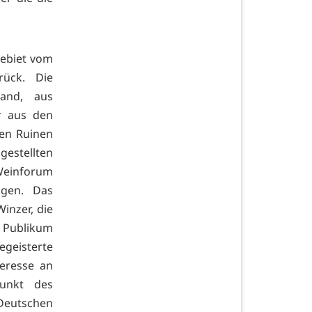
ebiet vom
ück. Die
and, aus
r aus den
hen Ruinen
gestellten
 Weinforum
ngen. Das
inzer, die
 Publikum
geisterte
eresse an
punkt des
 Deutschen