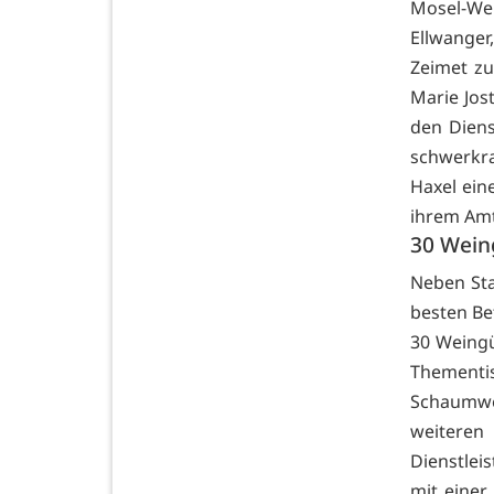
Mosel-We
Ellwanger
Zeimet z
Marie Jos
den Diens
schwerkra
Haxel eine
ihrem Am
30 Wein
Neben Sta
besten Be
30 Weingü
Thementis
Schaumwe
weitere
Dienstle
mit einer