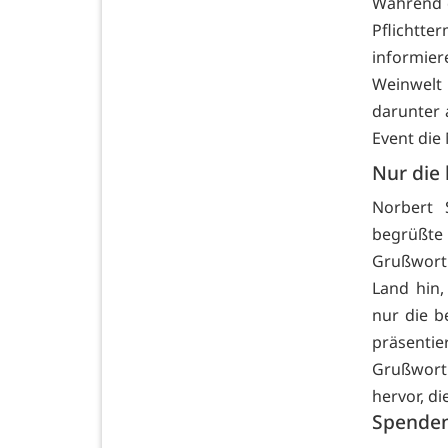
Während d
Pflichtt
informie
Weinwelt
darunter 
Event die
Nur die
Norbert 
begrüßte
Grußwort
Land hin,
nur die 
präsentie
Grußwort
hervor, d
Spenden