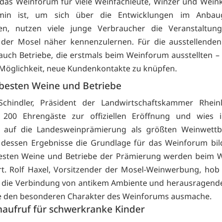
as Weinforum für viele Weinfachleute, Winzer und Wein
ermin ist, um sich über die Entwicklungen im Anbau
ren, nutzen viele junge Verbraucher die Veranstaltun
 der Mosel näher kennenzulernen. Für die ausstellenden
auch Betriebe, die erstmals beim Weinforum ausstellten – 
 Möglichkeit, neue Kundenkontakte zu knüpfen.
 besten Weine und Betriebe
Schindler, Präsident der Landwirtschaftskammer Rheinla
 200 Ehrengäste zur offiziellen Eröffnung und wies 
 auf die Landesweinprämierung als größten Weinwett
 dessen Ergebnisse die Grundlage für das Weinforum bi
besten Weine und Betriebe der Prämierung werden beim 
rt. Rolf Haxel, Vorsitzender der Mosel-Weinwerbung, hob
 die Verbindung von antikem Ambiente und herausragend
ie den besonderen Charakter des Weinforums ausmache.
aufruf für schwerkranke Kinder