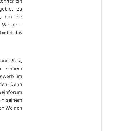
kenner ein
gebiet zu
g, um die
 Winzer –
bietet das
nd-Pfalz,
in seinem
bewerb im
lden. Denn
Weinforum
 in seinem
en Weinen