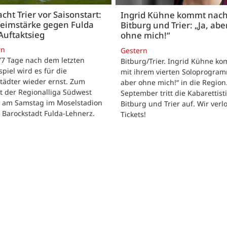
acht Trier vor Saisonstart:
Ingrid Kühne kommt nac
Heimstärke gegen Fulda
Bitburg und Trier: „Ja, abe
Auftaktsieg
ohne mich!“
rn
Gestern
 77 Tage nach dem letzten
Bitburg/Trier. Ingrid Kühne k
tspiel wird es für die
mit ihrem vierten Soloprogram
tädter wieder ernst. Zum
aber ohne mich!“ in die Region
t der Regionalliga Südwest
September tritt die Kabarettisti
t am Samstag im Moselstadion
Bitburg und Trier auf. Wir verl
 Barockstadt Fulda-Lehnerz.
Tickets!