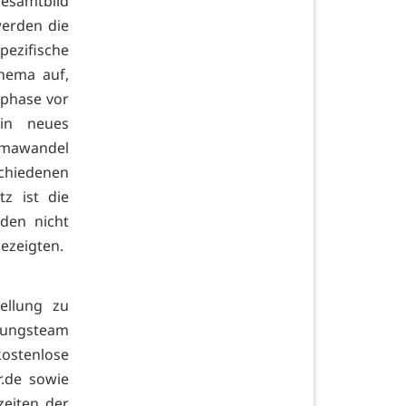
Gesamtbild
werden die
zifi­sche
Thema auf,
sphase vor
in neues
imawandel
chiedenen
z ist die
den nicht
ezeigten.
ellung zu
rungsteam
ostenlose
r.de sowie
zeiten der