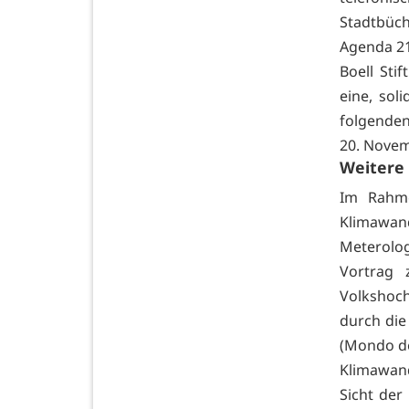
Stadtbüch
Agenda 21
Boell Sti
eine, sol
folgenden
20. Novem
Weitere
Im Rahme
Klimawand
Meterolog
Vortrag
Volkshoch
durch die
(Mondo de
Klimawand
Sicht der