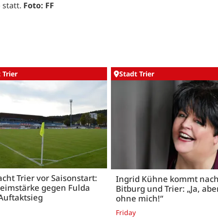
 statt.
Foto: FF
 Trier
Stadt Trier
acht Trier vor Saisonstart:
Ingrid Kühne kommt nac
Heimstärke gegen Fulda
Bitburg und Trier: „Ja, abe
Auftaktsieg
ohne mich!“
Friday