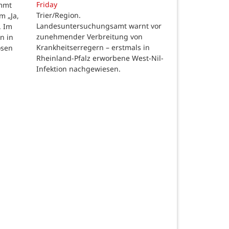
Friday
ommt
Trier/Region.
m „Ja,
Landesuntersuchungsamt warnt vor
. Im
zunehmender Verbreitung von
n in
Krankheitserregern – erstmals in
osen
Rheinland-Pfalz erworbene West-Nil-
Infektion nachgewiesen.