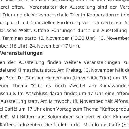
erei offen. Veranstalter der Ausstellung sind der Ver
 Trier und die Volkshochschule Trier in Kooperation mit de
ftung und mit finanzieller Förderung von "Umverteilen! St
idarische Welt". Offene Führungen durch die Ausstellung
 Terminen statt: 10. November (13.30 Uhr), 13. November
ber (16 Uhr), 24. November (17 Uhr).
 Veranstaltungen
n der Ausstellung finden weitere Veranstal­tungen 
el und Klimaschutz statt. Am Freitag, 13. November hält d
e Prof. Dr. Günther Heinemann (Universität Trier) um 16
 zum Thema "Gibt es noch Zweifel am Klimawandel?
schule. Im Anschluss daran findet um 17 Uhr eine offe­
 Ausstellung statt. Am Mittwoch, 18. November, hält Alfon
l Caffè) um 17 Uhr einen Vortag zum Thema "Kaffeeprod
el". Mit Bildern aus Kolumnbien schildert er den Klima
 Kaffeeproduzenten. Die findet in der Mondo del Caffè (F