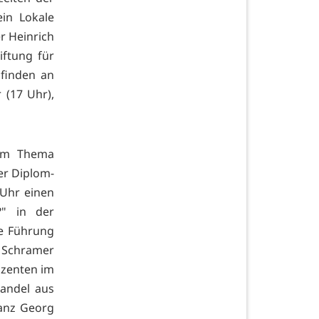
ein Lokale
r Heinrich
iftung für
 finden an
 (17 Uhr),
zum Thema
er Diplom-
 Uhr einen
" in der
ne Führung
s Schramer
uzenten im
wandel aus
ranz Georg