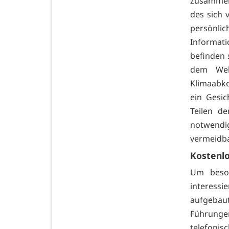
zusammen 
des sich 
persönli
Informati
befinden 
dem Wel
Klimaabk
ein Gesi
Teilen d
notwendi
vermeidba
Kostenl
Um beson
interess
aufgebau
Führunge
telefonis