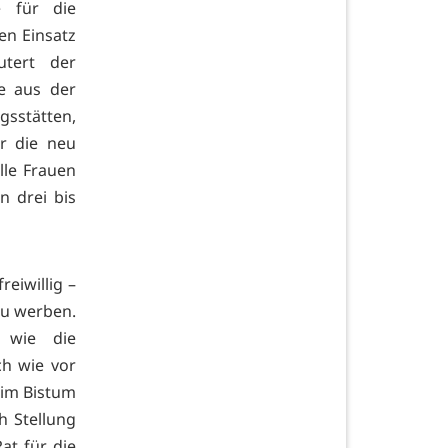
e für die
en Einsatz
utert der
ie aus der
gsstätten,
ür die neu
lle Frauen
n drei bis
eiwillig –
zu werben.
 wie die
ch wie vor
 im Bistum
h Stellung
t für die