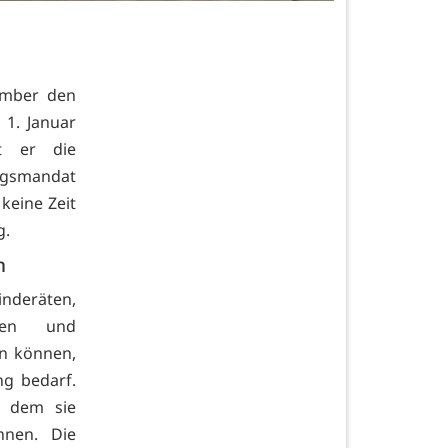
vember den
 1. Januar
et er die
ngsmandat
keine Zeit
g.
en
nderäten,
äten und
n können,
g bedarf.
t dem sie
hnen. Die