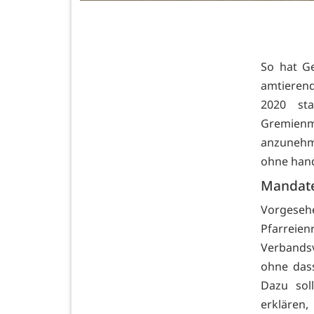
So hat Ge
amtierend
2020 sta
Gremienm
anzunehme
ohne hand
Mandate
Vorgeseh
Pfarrei
Verbands
ohne das
Dazu sol
erklären