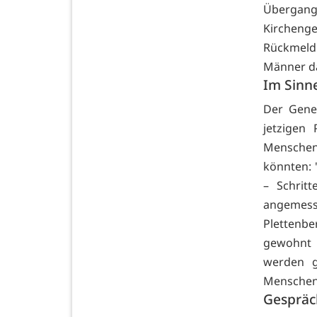
Übergan
Kirchenge
Rückmeldu
Männer d
Im Sinn
Der Gene
jetzigen
Menschen 
könnten:
– Schrit
angemess
Plettenbe
gewohnt 
werden g
Menschen 
Gespräc