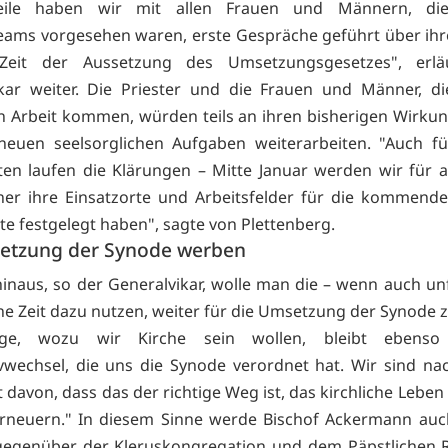
weile haben wir mit allen Frauen und Männern, di
eams vorgesehen waren, erste Gespräche geführt über ihr
Zeit der Aussetzung des Umsetzungsgesetzes", erlä
kar weiter. Die Priester und die Frauen und Männer, d
n Arbeit kommen, würden teils an ihren bisherigen Wirkun
 neuen seelsorglichen Aufgaben weiterarbeiten. "Auch f
lten laufen die Klärungen – Mitte Januar werden wir für a
r ihre Einsatzorte und Arbeitsfelder für die kommende
te festgelegt haben", sagte von Plettenberg.
etzung der Synode werben
inaus, so der Generalvikar, wolle man die – wenn auch unfr
 Zeit dazu nutzen, weiter für die Umsetzung der Synode 
age, wozu wir Kirche sein wollen, bleibt ebenso
vwechsel, die uns die Synode verordnet hat. Wir sind na
 davon, dass das der richtige Weg ist, das kirchliche Leben
erneuern." In diesem Sinne werde Bischof Ackermann auc
egenüber der Kleruskongregation und dem Päpstlichen Ra