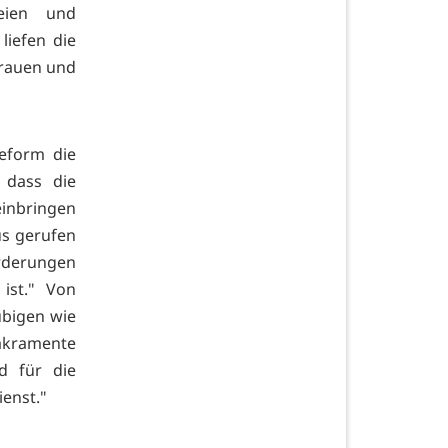
eien und
liefen die
Frauen und
eform die
 dass die
einbringen
s gerufen
rderungen
ist." Von
ubigen wie
akramente
d für die
ienst."