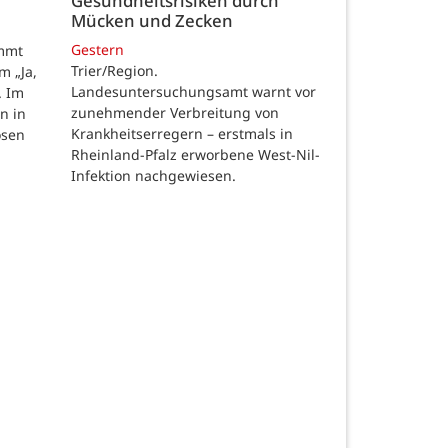
Gesundheitsrisiken durch
Mücken und Zecken
Gestern
ommt
Trier/Region.
m „Ja,
Landesuntersuchungsamt warnt vor
. Im
zunehmender Verbreitung von
n in
Krankheitserregern – erstmals in
osen
Rheinland-Pfalz erworbene West-Nil-
Infektion nachgewiesen.