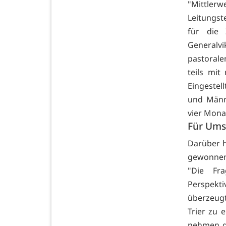
"Mittler
Leitungst
für die 
Generalvi
pastorale
teils mit
Eingestel
und Männe
vier Mona
Für Ums
Darüber h
gewonnene
"Die Fr
Perspekti
überzeugt
Trier zu 
nehmen g