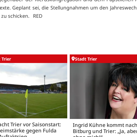
exte. Geplant sei, die Stellungnahmen um den Jahreswec
 zu schicken. RED
 Trier
Stadt Trier
acht Trier vor Saisonstart:
Ingrid Kühne kommt nac
Heimstärke gegen Fulda
Bitburg und Trier: „Ja, abe
Auftaktsieg