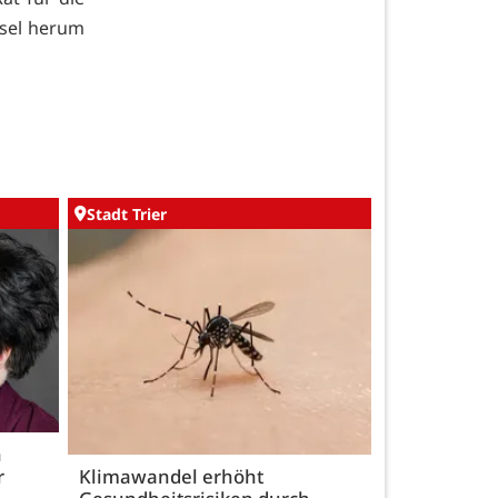
hsel herum
Stadt Trier
h
r
Klimawandel erhöht