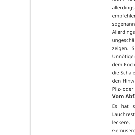
allerding
empfehlen
sogenann
Allerdin
ungeschä
zeigen. 
Unnötiger 
dem Koche
die Schal
den Hinwe
Pilz- ode
Vom Abfa
Es hat si
Lauchres
leckere,
Gemüsere