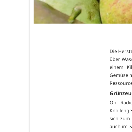
Die Herst
über Wass
einem Ki
Gemüse mö
Ressourc
Grünzeu
Ob Radi
Knollenge
sich zum 
auch im S