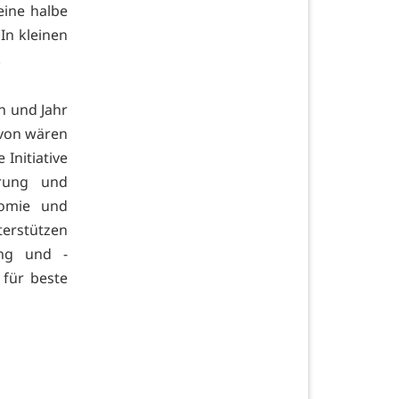
eine halbe
In kleinen
d.
n und Jahr
avon wären
 Initiative
hrung und
nomie und
erstützen
ung und -
 für beste