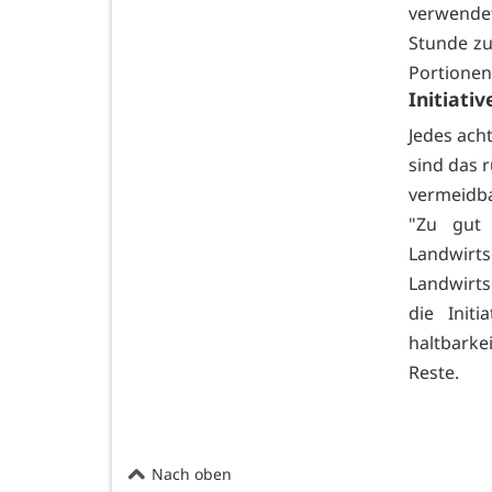
verwendet
Stunde zu
Portionen
Initiativ
Jedes ach
sind das 
vermeidbar
"Zu gut 
Landwirt
Landwirt
die Initi
haltbarke
Reste.
Nach oben