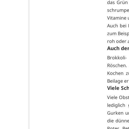
das Grün 
schrumpel
Vitamine u
Auch bei 
zum Beisp
roh oder 
Auch de
Brokkoli
Röschen. 
Kochen z
Beilage er
Viele Sc
Viele Obs
lediglic
Gurken un
die dünne
Roter Be