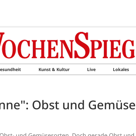
esundheit
Kunst & Kultur
Live
Lokales
onne": Obst und Gemüse 
che Obst- und Gemüsesorten. Doch gerade Obst und