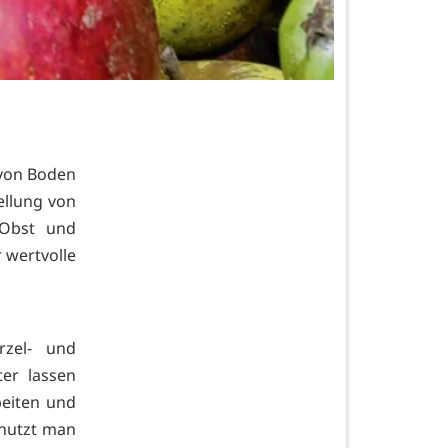
 von Boden
ellung von
 Obst und
 wertvolle
zel- und
ter lassen
beiten und
 nutzt man