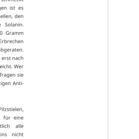
gen ist es
ellen, den
 Solanin.
900 Gramm
Erbrechen
bgeraten.
n erst nach
eicht. Wer
Tragen sie
igen Anti-
lzstielen,
 für eine
lich alle
ins nicht