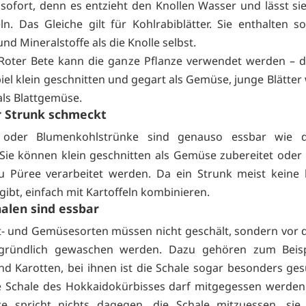
sofort, denn es entzieht den Knollen Wasser und lässt sie
n. Das Gleiche gilt für Kohlrabiblätter. Sie enthalten 
nd Mineralstoffe als die Knolle selbst.
Roter Bete kann die ganze Pflanze verwendet werden – d
iel klein geschnitten und gegart als Gemüse, junge Blätter 
als Blattgemüse.
r Strunk schmeckt
- oder Blumenkohlstrünke sind genauso essbar wie d
Sie können klein geschnitten als Gemüse zubereitet ode
u Püree verarbeitet werden. Da ein Strunk meist keine 
gibt, einfach mit Kartoffeln kombinieren.
halen sind essbar
t- und Gemüsesorten müssen nicht geschält, sondern vor
h gründlich gewaschen werden. Dazu gehören zum Beispi
d Karotten, bei ihnen ist die Schale sogar besonders ge
 Schale des Hokkaidokürbisses darf mitgegessen werden
te spricht nichts dagegen, die Schale mitzuessen, sie