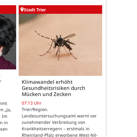
Stadt Trier
h
r
Klimawandel erhöht
Gesundheitsrisiken durch
Mücken und Zecken
07:13 Uhr
ommt
Trier/Region.
m „Ja,
Landesuntersuchungsamt warnt vor
. Im
zunehmender Verbreitung von
n in
Krankheitserregern – erstmals in
osen
Rheinland-Pfalz erworbene West-Nil-