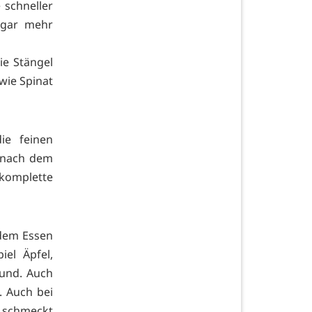
 schneller
sogar mehr
ie Stängel
wie Spinat
ie feinen
r nach dem
komplette
 dem Essen
el Äpfel,
sund. Auch
. Auch bei
 schmeckt