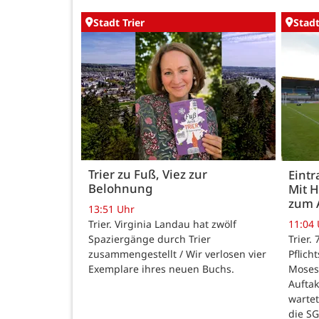
Stadt Trier
Stadt
Trier zu Fuß, Viez zur
Eintr
Belohnung
Mit 
zum 
13:51 Uhr
Trier. Virginia Landau hat zwölf
11:04
Spaziergänge durch Trier
Trier.
zusammengestellt / Wir verlosen vier
Pflich
Exemplare ihres neuen Buchs.
Moses
Auftak
warte
die SG