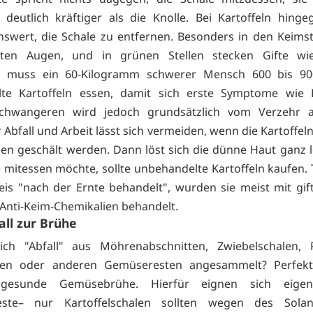
s deutlich kräftiger als die Knolle. Bei Kartoffeln hinge
swert, die Schale zu entfernen. Besonders in den Keimst
ten Augen, und in grünen Stellen stecken Gifte wie
gs muss ein 60-Kilogramm schwerer Mensch 600 bis 
lte Kartoffeln essen, damit sich erste Symptome wie 
Schwangeren wird jedoch grundsätzlich vom Verzehr a
Abfall und Arbeit lässt sich vermeiden, wenn die Kartoffel
n geschält werden. Dann löst sich die dünne Haut ganz l
e mitessen möchte, sollte unbehandelte Kartoffeln kaufen. 
is "nach der Ernte behandelt", wurden sie meist mit gift
r Anti-Keim-Chemikalien behandelt.
ll zur Brühe
ch "Abfall" aus Möhrenabschnitten, Zwiebelschalen, Pi
ten oder anderen Gemüseresten angesammelt? Perfekt
 gesunde Gemüsebrühe. Hierfür eignen sich eigent
ste– nur Kartoffelschalen sollten wegen des Solan