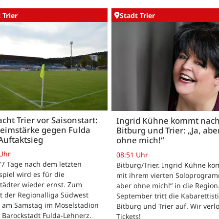
 Trier
Stadt Trier
acht Trier vor Saisonstart:
Ingrid Kühne kommt nac
Heimstärke gegen Fulda
Bitburg und Trier: „Ja, abe
Auftaktsieg
ohne mich!“
 Uhr
08:51 Uhr
 77 Tage nach dem letzten
Bitburg/Trier. Ingrid Kühne k
tspiel wird es für die
mit ihrem vierten Soloprogram
tädter wieder ernst. Zum
aber ohne mich!“ in die Region
t der Regionalliga Südwest
September tritt die Kabarettisti
t am Samstag im Moselstadion
Bitburg und Trier auf. Wir verl
 Barockstadt Fulda-Lehnerz.
Tickets!