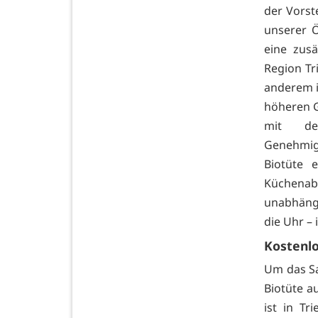
der Vorst
unserer Ö
eine zusä
Region Tr
anderem i
höheren G
mit de
Genehmigu
Biotüte 
Küchenabf
unabhäng
die Uhr –
Kostenlo
Um das Sa
Biotüte a
ist in Tr