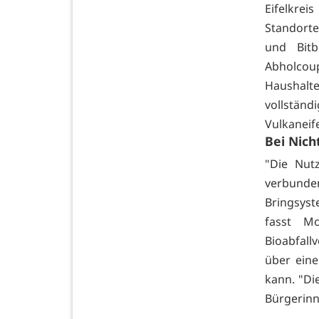
Eifelkre
Standorte
und Bitb
Abholcoup
Haushalte
vollstän
Vulkaneife
Bei Nich
"Die Nutz
verbunde
Bringsys
fasst M
Bioabfall
über ein
kann. "Di
Bürgerinn