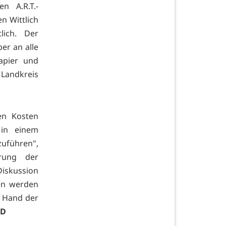
n A.R.T.-
n Wittlich
lich. Der
er an alle
papier und
Landkreis
hen Kosten
 in einem
uführen",
rung der
Diskussion
en werden
r Hand der
ED