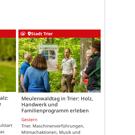
Stadt Trier
alz:
Meulenwaldtag in Trier: Holz,
e
Handwerk und
Familienprogramm erleben
Gestern
ulstart
Trier. Maschinenvorführungen,
das
Mitmachaktionen, Musik und