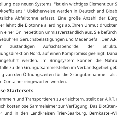
ellung des neuen Systems, "ist ein wichtiges Element zur 
koeffizienz." Üblicherweise werden in Deutschland Bioab
tzliche Abfalltonne erfasst. Eine große Anzahl der Bür
ier lehnt die Biotonne allerdings ab. Ihren Unmut drückten
n einer Onlinepetition unmissverständlich aus. Sie befürc
ebühren Geruchsbelästigungen und Madenbefall. Der A.R.T
r zuständigen Aufsichtsbehörde, der Strukt
ngsdirektion Nord, auf einen Kompromiss geeinigt. Danac
eingeführt werden. Im Bringsystem können die Nahr
älle zu den Grüngutsammelstellen im Verbandsgebiet ge
ig von den Öffnungszeiten für die Grüngutannahme – als
 in Container eingeworfen werden.
se Startersets
mmeln und Transportieren zu erleichtern, stellt der A.R.T.
uch kostenlose Sammeleimer zur Verfügung. Das Biotüten-
ier und in den Landkreisen Trier-Saarburg, Bernkastel-Wi