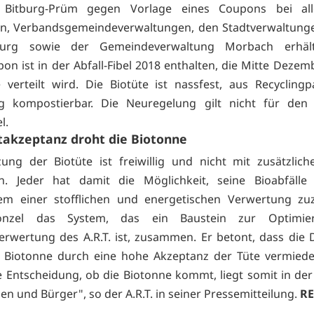
is Bitburg-Prüm gegen Vorlage eines Coupons bei alle
n, Verbandsgemeindeverwaltungen, den Stadtverwaltunge
urg sowie der Gemeindeverwaltung Morbach erhält
on ist in der Abfall-Fibel 2018 enthalten, die Mitte Dezemb
 verteilt wird. Die Biotüte ist nassfest, aus Recycling
dig kompostierbar. Die Neuregelung gilt nicht für den 
l.
takzeptanz droht die Biotonne
ung der Biotüte ist freiwillig und nicht mit zusätzlic
n. Jeder hat damit die Möglichkeit, seine Bioabfälle
tem einer stofflichen und energetischen Verwertung zuz
onzel das System, das ein Baustein zur Optimie
verwertung des A.R.T. ist, zusammen. Er betont, dass die 
e Biotonne durch eine hohe Akzeptanz der Tüte vermied
e Entscheidung, ob die Biotonne kommt, liegt somit in de
en und Bürger", so der A.R.T. in seiner Pressemitteilung.
R