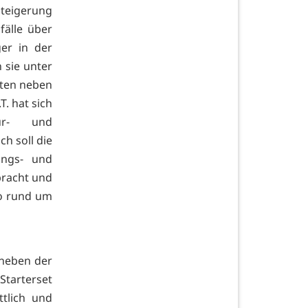
Steigerung
fälle über
ger in der
 sie unter
hten neben
. hat sich
ur- und
h soll die
ungs- und
bracht und
o rund um
 neben der
Starterset
ttlich und