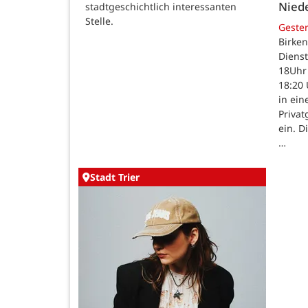
Nied
stadtgeschichtlich interessanten
Stelle.
Geste
Birken
Dienst
18Uhr 
18:20 
in ein
Priva
ein. D
…
Stadt Trier