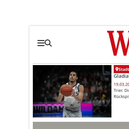
Stadt
Gladia
19.03.2
Trier. 
Rückspi