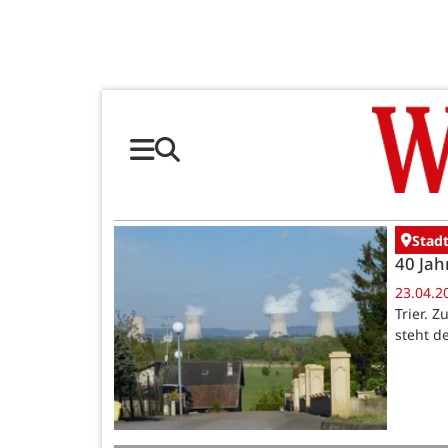
Stadt
40 Jah
23.04.2
Trier. 
steht d