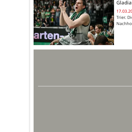
Gladia
17.03.2
Trier. 
Nachhol