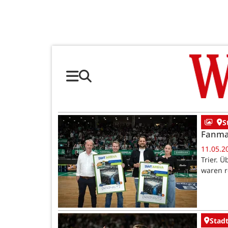
S
Fanmag
11.05.2
Trier. 
waren r
Stadt