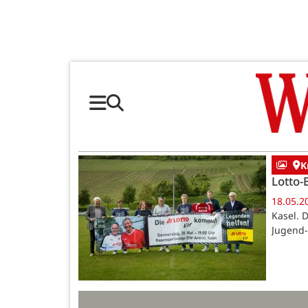
K
Lotto-
18.05.2
Kasel. 
Jugend- 