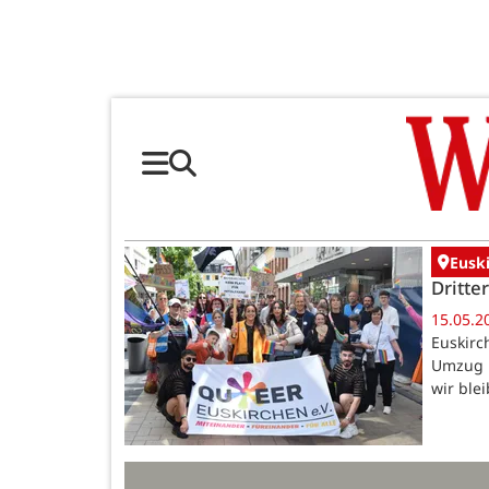
Eusk
Dritte
15.05.2
Euskirc
Umzug u
wir ble