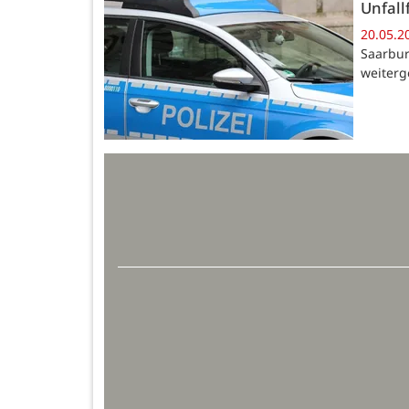
Unfall
20.05.2
Saarbur
weiterg