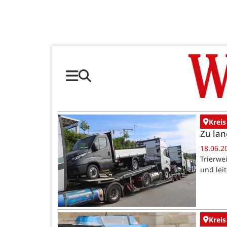
Kreis
Zu lan
18.06.2
Trierwe
und lei
Kreis