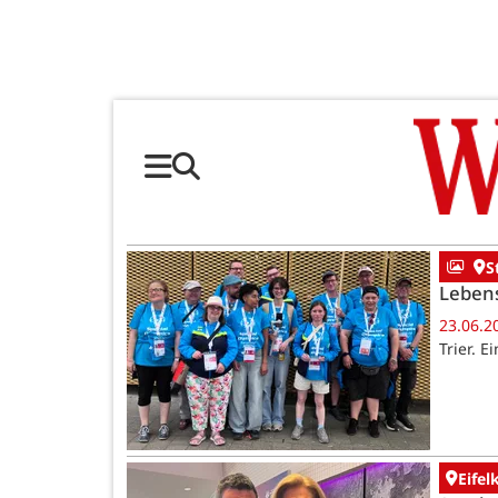
S
Lebens
23.06.2
Trier. 
Eifel