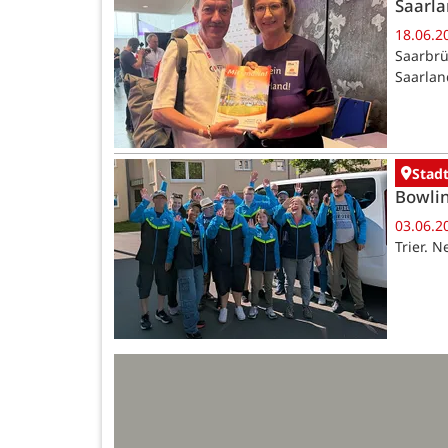
Saarla
18.06.2
Saarbrü
Saarlan
Stadt
Bowlin
03.06.2
Trier. 