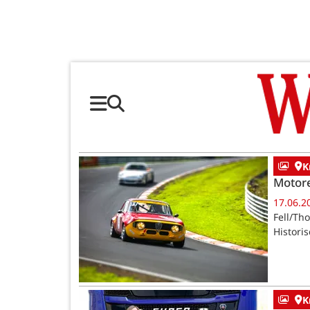
K
Motor
17.06.2
Fell/Th
Histori
K