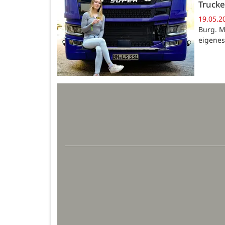
Trucke
19.05.2
Burg. M
eigenes